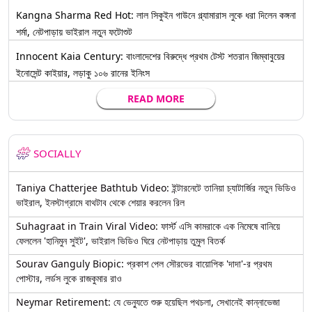
Kangna Sharma Red Hot: লাল সিকুইন গাউনে গ্ল্যামারাস লুকে ধরা দিলেন কঙ্গনা
শর্মা, নেটপাড়ায় ভাইরাল নতুন ফটোশুট
Innocent Kaia Century: বাংলাদেশের বিরুদ্ধে প্রথম টেস্ট শতরান জিম্বাবুয়ের
ইনোসেন্ট কাইয়ার, লড়াকু ১০৬ রানের ইনিংস
READ MORE
SOCIALLY
Taniya Chatterjee Bathtub Video: ইন্টারনেটে তানিয়া চ্যাটার্জির নতুন ভিডিও
ভাইরাল, ইনস্টাগ্রামে বাথটাব থেকে শেয়ার করলেন রিল
Suhagraat in Train Viral Video: ফার্স্ট এসি কামরাকে এক নিমেষে বানিয়ে
ফেললেন 'হানিমুন সুইট', ভাইরাল ভিডিও ঘিরে নেটপাড়ায় তুমুল বিতর্ক
Sourav Ganguly Biopic: প্রকাশ পেল সৌরভের বায়োপিক 'দাদা'-র প্রথম
পোস্টার, লর্ডস লুকে রাজকুমার রাও
Neymar Retirement: যে ভেন্যুতে শুরু হয়েছিল পথচলা, সেখানেই কান্নাভেজা