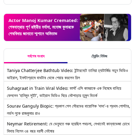
Actor Manoj Kumar Cremated:
শেষযাত্রায় পূর্ণ রাষ্ট্রীয় মর্যাদা, মনোজ কুমারকে
শেষবিদায় জানাতে শ্মশানে অমিতাভ
সর্বশেষ সংবাদ
ট্রেন্ডিং নিউজ
Taniya Chatterjee Bathtub Video: ইন্টারনেটে তানিয়া চ্যাটার্জির নতুন ভিডিও
ভাইরাল, ইনস্টাগ্রামে বাথটাব থেকে শেয়ার করলেন রিল
Suhagraat in Train Viral Video: ফার্স্ট এসি কামরাকে এক নিমেষে বানিয়ে
ফেললেন 'হানিমুন সুইট', ভাইরাল ভিডিও ঘিরে নেটপাড়ায় তুমুল বিতর্ক
Sourav Ganguly Biopic: প্রকাশ পেল সৌরভের বায়োপিক 'দাদা'-র প্রথম পোস্টার,
লর্ডস লুকে রাজকুমার রাও
Neymar Retirement: যে ভেন্যুতে শুরু হয়েছিল পথচলা, সেখানেই কান্নাভেজা চোখে
বিদায় নিলেন ৩৪ বছর বয়সী নেইমার