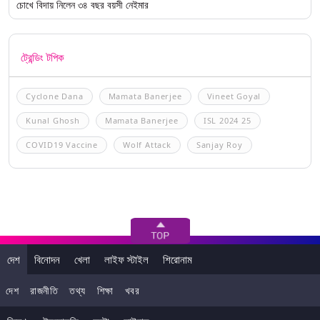
চোখে বিদায় নিলেন ৩৪ বছর বয়সী নেইমার
ট্রেন্ডিং টপিক
Cyclone Dana
Mamata Banerjee
Vineet Goyal
Kunal Ghosh
Mamata Banerjee
ISL 2024 25
COVID19 Vaccine
Wolf Attack
Sanjay Roy
দেশ
বিনোদন
খেলা
লাইফ স্টাইল
শিরোনাম
দেশ
রাজনীতি
তথ্য
শিক্ষা
খবর