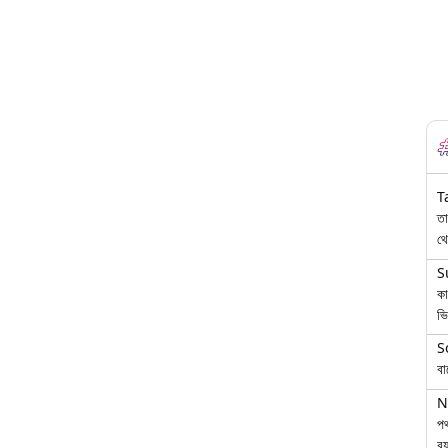
T
তা
থে
S
কা
ভি
S
বা
N
পথ
বয