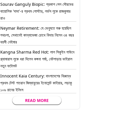
Sourav Ganguly Biopic: প্রকাশ পেল সৌরভের
বায়োপিক 'দাদা'-র প্রথম পোস্টার, লর্ডস লুকে রাজকুমার
রাও
Neymar Retirement: যে ভেন্যুতে শুরু হয়েছিল
পথচলা, সেখানেই কান্নাভেজা চোখে বিদায় নিলেন ৩৪ বছর
বয়সী নেইমার
Kangna Sharma Red Hot: লাল সিকুইন গাউনে
গ্ল্যামারাস লুকে ধরা দিলেন কঙ্গনা শর্মা, নেটপাড়ায় ভাইরাল
নতুন ফটোশুট
Innocent Kaia Century: বাংলাদেশের বিরুদ্ধে
প্রথম টেস্ট শতরান জিম্বাবুয়ের ইনোসেন্ট কাইয়ার, লড়াকু
১০৬ রানের ইনিংস
READ MORE