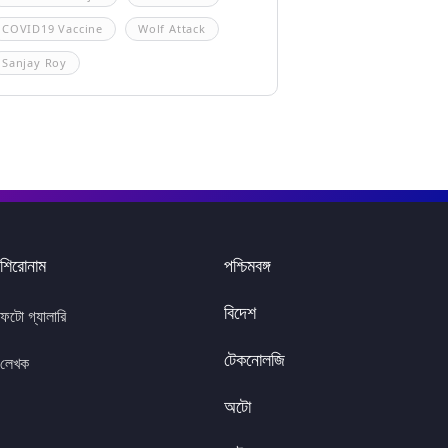
COVID19 Vaccine
Wolf Attack
Sanjay Roy
শিরোনাম
পশ্চিমবঙ্গ
বিদেশ
ফটো গ্যালারি
টেকনোলজি
লেখক
অটো