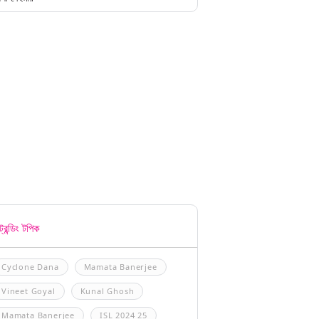
্রেন্ডিং টপিক
Cyclone Dana
Mamata Banerjee
Vineet Goyal
Kunal Ghosh
Mamata Banerjee
ISL 2024 25