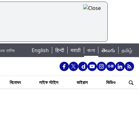
|
English
हिन्दी
मराठी
বাংলা
తెలుగు
தமிழ்
 জানুন
WB Pending DA Arrears: শিক্ষক ও শিক্ষাকর্মীদের বকেয়া মহার্ঘ ভাতা নিয়ে বড
বিনোদন
লাইফ স্টাইল
ভাইরাল
ভিডিও