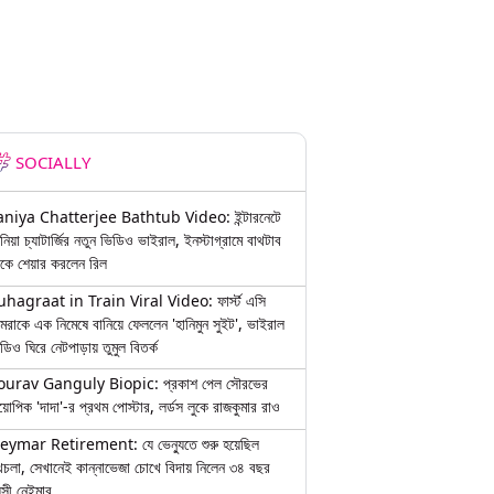
SOCIALLY
aniya Chatterjee Bathtub Video: ইন্টারনেটে
নিয়া চ্যাটার্জির নতুন ভিডিও ভাইরাল, ইনস্টাগ্রামে বাথটাব
কে শেয়ার করলেন রিল
uhagraat in Train Viral Video: ফার্স্ট এসি
মরাকে এক নিমেষে বানিয়ে ফেললেন 'হানিমুন সুইট', ভাইরাল
ডিও ঘিরে নেটপাড়ায় তুমুল বিতর্ক
ourav Ganguly Biopic: প্রকাশ পেল সৌরভের
য়োপিক 'দাদা'-র প্রথম পোস্টার, লর্ডস লুকে রাজকুমার রাও
eymar Retirement: যে ভেন্যুতে শুরু হয়েছিল
চলা, সেখানেই কান্নাভেজা চোখে বিদায় নিলেন ৩৪ বছর
়সী নেইমার