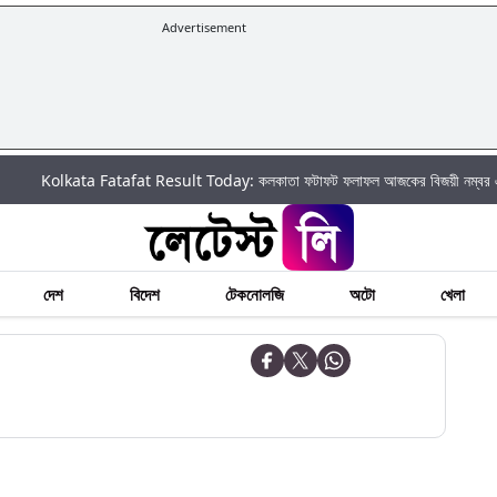
Advertisement
olkata Fatafat Result Today: কলকাতা ফটাফট ফলাফল আজকের বিজয়ী নম্বর এবং তালিকা
দেশ
বিদেশ
টেকনোলজি
অটো
খেলা