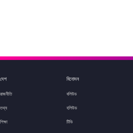
দেশ
বিনোদন
রাজনীতি
বলিউড
তথ্য
হলিউড
শিক্ষা
টিভি