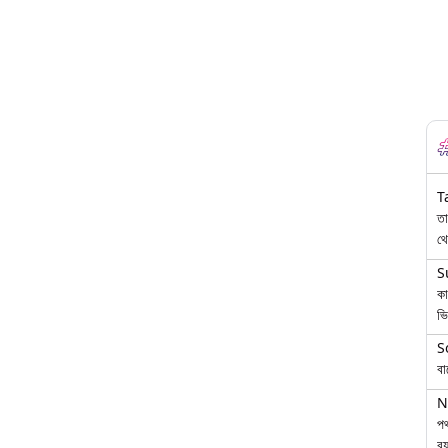
T
তা
থে
S
কা
ভি
S
বা
N
পথ
বয