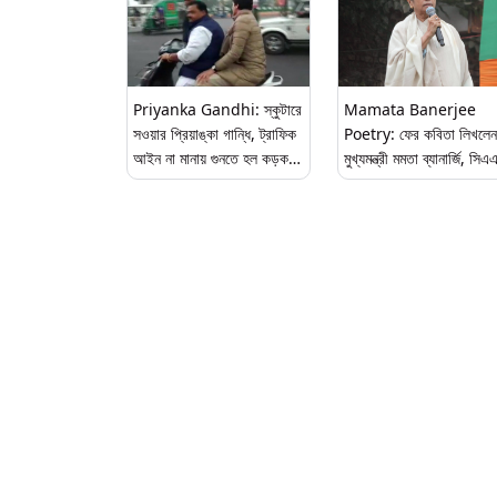
Priyanka Gandhi: স্কুটারে
Mamata Banerjee
সওয়ার প্রিয়াঙ্কা গান্ধি, ট্রাফিক
Poetry: ফের কবিতা লিখলেন
আইন না মানায় গুনতে হল কড়কড়ে
মুখ্যমন্ত্রী মমতা ব্যানার্জি, সিএ
৬,১০০ টাকা!
এনআরসির বিরুদ্ধে নতুন প্রতি
কবিতার নাম 'অধিকার'