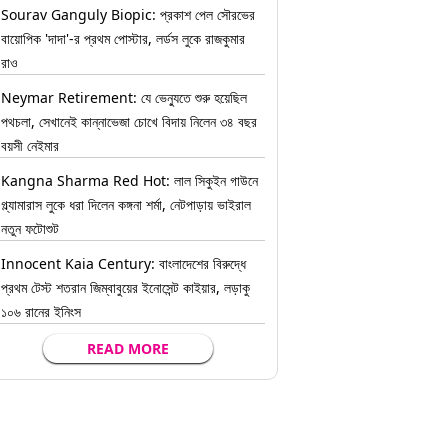
Sourav Ganguly Biopic: প্রকাশ পেল সৌরভের
বায়োপিক 'দাদা'-র প্রথম পোস্টার, লর্ডস লুকে রাজকুমার
রাও
Neymar Retirement: যে ভেন্যুতে শুরু হয়েছিল
পথচলা, সেখানেই কান্নাভেজা চোখে বিদায় নিলেন ৩৪ বছর
বয়সী নেইমার
Kangna Sharma Red Hot: লাল সিকুইন গাউনে
গ্ল্যামারাস লুকে ধরা দিলেন কঙ্গনা শর্মা, নেটপাড়ায় ভাইরাল
নতুন ফটোশুট
Innocent Kaia Century: বাংলাদেশের বিরুদ্ধে
প্রথম টেস্ট শতরান জিম্বাবুয়ের ইনোসেন্ট কাইয়ার, লড়াকু
১০৬ রানের ইনিংস
READ MORE