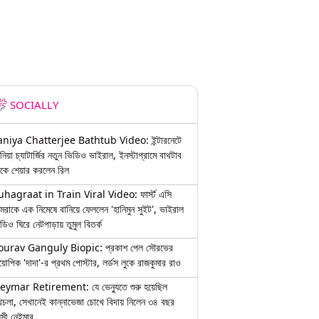
SOCIALLY
aniya Chatterjee Bathtub Video: ইন্টারনেটে
নিয়া চ্যাটার্জির নতুন ভিডিও ভাইরাল, ইনস্টাগ্রামে বাথটাব
কে শেয়ার করলেন রিল
uhagraat in Train Viral Video: ফার্স্ট এসি
মরাকে এক নিমেষে বানিয়ে ফেললেন 'হানিমুন সুইট', ভাইরাল
ডিও ঘিরে নেটপাড়ায় তুমুল বিতর্ক
ourav Ganguly Biopic: প্রকাশ পেল সৌরভের
য়োপিক 'দাদা'-র প্রথম পোস্টার, লর্ডস লুকে রাজকুমার রাও
eymar Retirement: যে ভেন্যুতে শুরু হয়েছিল
চলা, সেখানেই কান্নাভেজা চোখে বিদায় নিলেন ৩৪ বছর
়সী নেইমার