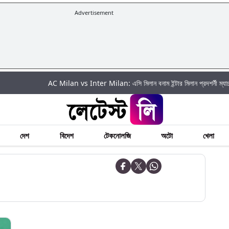
Advertisement
AC Milan vs Inter Milan: এসি মিলান বনাম ইন্টার মিলান প্রদশর্নী ম্যাচ ২০২৬: কীভা
দেশ
বিদেশ
টেকনোলজি
অটো
খেলা