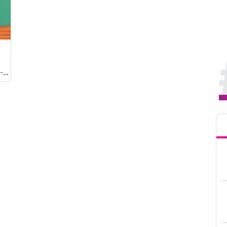
এ-
বাদী
Tren