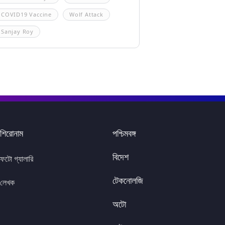
COVID19 Vaccine
Wolf Attack
Sanjay Roy
শিরোনাম
পশ্চিমবঙ্গ
বিদেশ
ফটো গ্যালারি
টেকনোলজি
লেখক
অটো