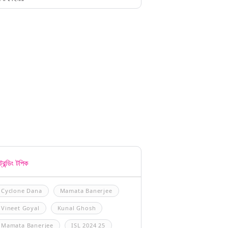
্রেন্ডিং টপিক
Cyclone Dana
Mamata Banerjee
Vineet Goyal
Kunal Ghosh
Mamata Banerjee
ISL 2024 25