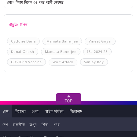
চোখে বিদায় নিলেন ৩৪ বছর বয়সী নেইমার
ট্রেন্ডিং টপিক
Cyclone Dana
Mamata Banerjee
Vineet Goyal
Kunal Ghosh
Mamata Banerjee
ISL 2024 25
COVID19 Vaccine
Wolf Attack
Sanjay Roy
দেশ
বিনোদন
খেলা
লাইফ স্টাইল
শিরোনাম
দেশ
রাজনীতি
তথ্য
শিক্ষা
খবর