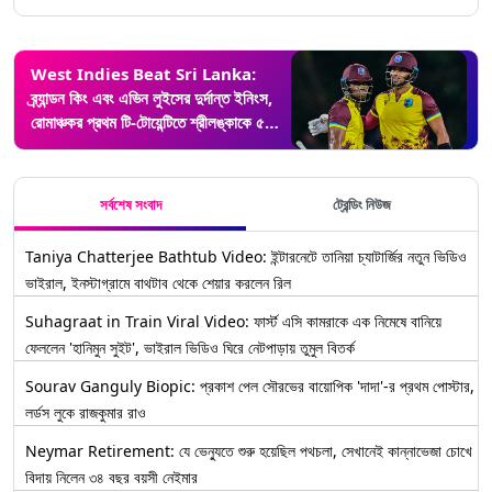
West Indies Beat Sri Lanka:
ব্র্যান্ডন কিং এবং এভিন লুইসের দুর্দান্ত ইনিংস,
রোমাঞ্চকর প্রথম টি-টোয়েন্টিতে শ্রীলঙ্কাকে ৫
উইকেটে হারাল ওয়েস্ট ইন্ডিজ
সর্বশেষ সংবাদ
ট্রেন্ডিং নিউজ
Taniya Chatterjee Bathtub Video: ইন্টারনেটে তানিয়া চ্যাটার্জির নতুন ভিডিও
ভাইরাল, ইনস্টাগ্রামে বাথটাব থেকে শেয়ার করলেন রিল
Suhagraat in Train Viral Video: ফার্স্ট এসি কামরাকে এক নিমেষে বানিয়ে
ফেললেন 'হানিমুন সুইট', ভাইরাল ভিডিও ঘিরে নেটপাড়ায় তুমুল বিতর্ক
Sourav Ganguly Biopic: প্রকাশ পেল সৌরভের বায়োপিক 'দাদা'-র প্রথম পোস্টার,
লর্ডস লুকে রাজকুমার রাও
Neymar Retirement: যে ভেন্যুতে শুরু হয়েছিল পথচলা, সেখানেই কান্নাভেজা চোখে
বিদায় নিলেন ৩৪ বছর বয়সী নেইমার