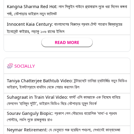
Kangna Sharma Red Hot: লাল সিকুইন গাউনে গ্ল্যামারাস লুকে ধরা দিলেন কঙ্গনা
শর্মা, নেটপাড়ায় ভাইরাল নতুন ফটোশুট
Innocent Kaia Century: বাংলাদেশের বিরুদ্ধে প্রথম টেস্ট শতরান জিম্বাবুয়ের
ইনোসেন্ট কাইয়ার, লড়াকু ১০৬ রানের ইনিংস
READ MORE
SOCIALLY
Taniya Chatterjee Bathtub Video: ইন্টারনেটে তানিয়া চ্যাটার্জির নতুন ভিডিও
ভাইরাল, ইনস্টাগ্রামে বাথটাব থেকে শেয়ার করলেন রিল
Suhagraat in Train Viral Video: ফার্স্ট এসি কামরাকে এক নিমেষে বানিয়ে
ফেললেন 'হানিমুন সুইট', ভাইরাল ভিডিও ঘিরে নেটপাড়ায় তুমুল বিতর্ক
Sourav Ganguly Biopic: প্রকাশ পেল সৌরভের বায়োপিক 'দাদা'-র প্রথম
পোস্টার, লর্ডস লুকে রাজকুমার রাও
Neymar Retirement: যে ভেন্যুতে শুরু হয়েছিল পথচলা, সেখানেই কান্নাভেজা