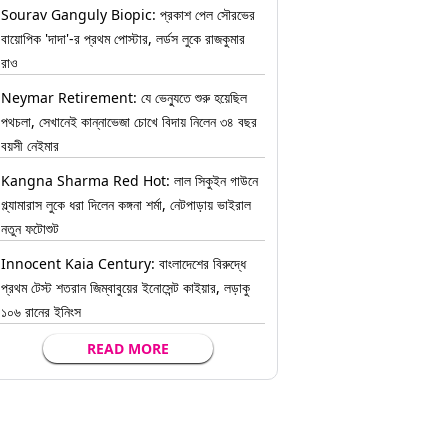
Sourav Ganguly Biopic: প্রকাশ পেল সৌরভের
বায়োপিক 'দাদা'-র প্রথম পোস্টার, লর্ডস লুকে রাজকুমার
রাও
Neymar Retirement: যে ভেন্যুতে শুরু হয়েছিল
পথচলা, সেখানেই কান্নাভেজা চোখে বিদায় নিলেন ৩৪ বছর
বয়সী নেইমার
Kangna Sharma Red Hot: লাল সিকুইন গাউনে
গ্ল্যামারাস লুকে ধরা দিলেন কঙ্গনা শর্মা, নেটপাড়ায় ভাইরাল
নতুন ফটোশুট
Innocent Kaia Century: বাংলাদেশের বিরুদ্ধে
প্রথম টেস্ট শতরান জিম্বাবুয়ের ইনোসেন্ট কাইয়ার, লড়াকু
১০৬ রানের ইনিংস
READ MORE