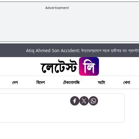
Advertisement
Atiq Ahmed Son Accident: উত্তরপ্রদেশে সড়ক দুর্ঘটনায় হত গ্যাংস্টার আতিক
দেশ
বিদেশ
টেকনোলজি
অটো
খেলা