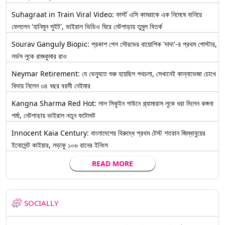
Suhagraat in Train Viral Video: ফার্স্ট এসি কামরাকে এক নিমেষে বানিয়ে
ফেললেন 'হানিমুন সুইট', ভাইরাল ভিডিও ঘিরে নেটপাড়ায় তুমুল বিতর্ক
Sourav Ganguly Biopic: প্রকাশ পেল সৌরভের বায়োপিক 'দাদা'-র প্রথম পোস্টার,
লর্ডস লুকে রাজকুমার রাও
Neymar Retirement: যে ভেন্যুতে শুরু হয়েছিল পথচলা, সেখানেই কান্নাভেজা চোখে
বিদায় নিলেন ৩৪ বছর বয়সী নেইমার
Kangna Sharma Red Hot: লাল সিকুইন গাউনে গ্ল্যামারাস লুকে ধরা দিলেন কঙ্গনা
শর্মা, নেটপাড়ায় ভাইরাল নতুন ফটোশুট
Innocent Kaia Century: বাংলাদেশের বিরুদ্ধে প্রথম টেস্ট শতরান জিম্বাবুয়ের
ইনোসেন্ট কাইয়ার, লড়াকু ১০৬ রানের ইনিংস
READ MORE
SOCIALLY