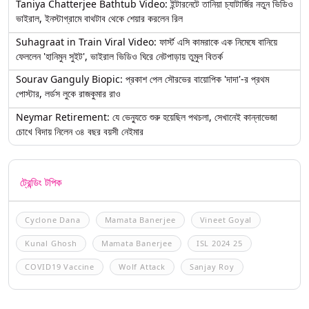
Taniya Chatterjee Bathtub Video: ইন্টারনেটে তানিয়া চ্যাটার্জির নতুন ভিডিও
ভাইরাল, ইনস্টাগ্রামে বাথটাব থেকে শেয়ার করলেন রিল
Suhagraat in Train Viral Video: ফার্স্ট এসি কামরাকে এক নিমেষে বানিয়ে
ফেললেন 'হানিমুন সুইট', ভাইরাল ভিডিও ঘিরে নেটপাড়ায় তুমুল বিতর্ক
Sourav Ganguly Biopic: প্রকাশ পেল সৌরভের বায়োপিক 'দাদা'-র প্রথম
পোস্টার, লর্ডস লুকে রাজকুমার রাও
Neymar Retirement: যে ভেন্যুতে শুরু হয়েছিল পথচলা, সেখানেই কান্নাভেজা
চোখে বিদায় নিলেন ৩৪ বছর বয়সী নেইমার
ট্রেন্ডিং টপিক
Cyclone Dana
Mamata Banerjee
Vineet Goyal
Kunal Ghosh
Mamata Banerjee
ISL 2024 25
COVID19 Vaccine
Wolf Attack
Sanjay Roy