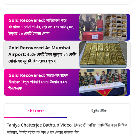
Gold Recovered: সাইকেলে করে
বাংলাদেশে সোনা পাচার, গ্রেফতার ৩ অভিযুক্ত,
উদ্ধার ১৯ কোটি টাকার সোনা
Gold Recovered At Mumbai
Airport: ৫.৩৮ কোটি টাকা মূল্যের ১২ কেজি
সোনা-সহ মুম্বই বিমানবন্দরে ধৃত ৬
Gold Recovered: ভারত-বাংলাদেশ
সীমান্তে বিপুল পরিমাণ সোনা উদ্ধার করল
বিএসএফ
সর্বশেষ সংবাদ
ট্রেন্ডিং নিউজ
Taniya Chatterjee Bathtub Video: ইন্টারনেটে তানিয়া চ্যাটার্জির নতুন ভিডিও
ভাইরাল, ইনস্টাগ্রামে বাথটাব থেকে শেয়ার করলেন রিল