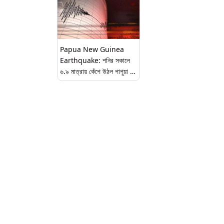
Papua New Guinea
Earthquake: শনির সকালে
৬.৯ মাত্রায় কেঁপে উঠল পাপুয়া নিউ
গিনি, দ্বীপরাষ্ট্রে ভূমিকম্পের জেরে
সুনামির সতর্কতা জারি করেও
প্রত্যাহার