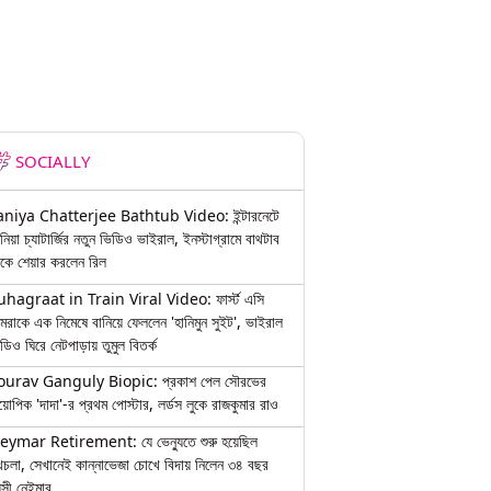
SOCIALLY
aniya Chatterjee Bathtub Video: ইন্টারনেটে
নিয়া চ্যাটার্জির নতুন ভিডিও ভাইরাল, ইনস্টাগ্রামে বাথটাব
কে শেয়ার করলেন রিল
uhagraat in Train Viral Video: ফার্স্ট এসি
মরাকে এক নিমেষে বানিয়ে ফেললেন 'হানিমুন সুইট', ভাইরাল
ডিও ঘিরে নেটপাড়ায় তুমুল বিতর্ক
ourav Ganguly Biopic: প্রকাশ পেল সৌরভের
য়োপিক 'দাদা'-র প্রথম পোস্টার, লর্ডস লুকে রাজকুমার রাও
eymar Retirement: যে ভেন্যুতে শুরু হয়েছিল
চলা, সেখানেই কান্নাভেজা চোখে বিদায় নিলেন ৩৪ বছর
়সী নেইমার