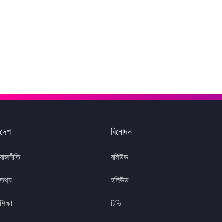
দেশ
বিনোদন
রাজনীতি
বলিউড
তথ্য
হলিউড
শিক্ষা
টিভি