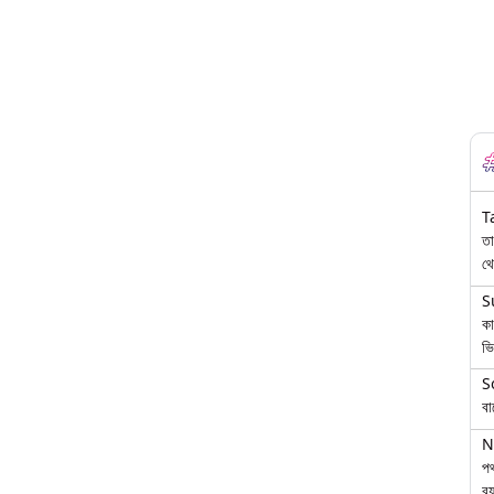
T
তা
থে
S
কা
ভি
S
বা
N
পথ
বয