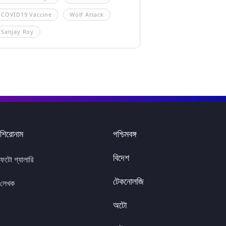
COVID19 Vaccine
Wolf Attack
Sanjay Roy
শিরোনাম
পশ্চিমবঙ্গ
বিদেশ
ফটো গ্যালারি
টেকনোলজি
লেখক
অটো