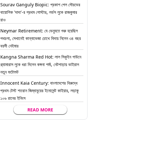
Sourav Ganguly Biopic: প্রকাশ পেল সৌরভের
বায়োপিক 'দাদা'-র প্রথম পোস্টার, লর্ডস লুকে রাজকুমার
রাও
Neymar Retirement: যে ভেন্যুতে শুরু হয়েছিল
পথচলা, সেখানেই কান্নাভেজা চোখে বিদায় নিলেন ৩৪ বছর
বয়সী নেইমার
Kangna Sharma Red Hot: লাল সিকুইন গাউনে
গ্ল্যামারাস লুকে ধরা দিলেন কঙ্গনা শর্মা, নেটপাড়ায় ভাইরাল
নতুন ফটোশুট
Innocent Kaia Century: বাংলাদেশের বিরুদ্ধে
প্রথম টেস্ট শতরান জিম্বাবুয়ের ইনোসেন্ট কাইয়ার, লড়াকু
১০৬ রানের ইনিংস
READ MORE