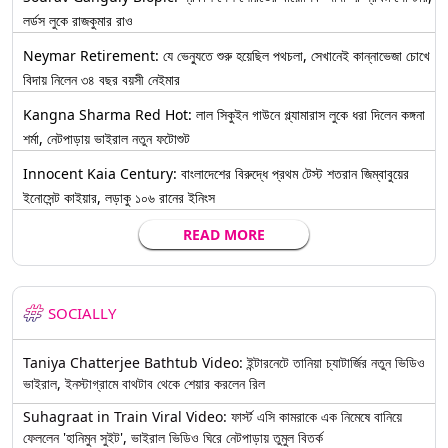
লর্ডস লুকে রাজকুমার রাও
Neymar Retirement: যে ভেন্যুতে শুরু হয়েছিল পথচলা, সেখানেই কান্নাভেজা চোখে
বিদায় নিলেন ৩৪ বছর বয়সী নেইমার
Kangna Sharma Red Hot: লাল সিকুইন গাউনে গ্ল্যামারাস লুকে ধরা দিলেন কঙ্গনা
শর্মা, নেটপাড়ায় ভাইরাল নতুন ফটোশুট
Innocent Kaia Century: বাংলাদেশের বিরুদ্ধে প্রথম টেস্ট শতরান জিম্বাবুয়ের
ইনোসেন্ট কাইয়ার, লড়াকু ১০৬ রানের ইনিংস
READ MORE
SOCIALLY
Taniya Chatterjee Bathtub Video: ইন্টারনেটে তানিয়া চ্যাটার্জির নতুন ভিডিও
ভাইরাল, ইনস্টাগ্রামে বাথটাব থেকে শেয়ার করলেন রিল
Suhagraat in Train Viral Video: ফার্স্ট এসি কামরাকে এক নিমেষে বানিয়ে
ফেললেন 'হানিমুন সুইট', ভাইরাল ভিডিও ঘিরে নেটপাড়ায় তুমুল বিতর্ক