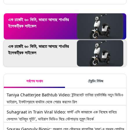
এক চার্জেই ৬০ কিমি, ভারতে আসছে শাওমির
ইলেকট্রিক সাইকেল
এক চার্জেই ৬০ কিমি, ভারতে আসছে শাওমির
ইলেকট্রিক সাইকেল
সর্বশেষ সংবাদ
ট্রেন্ডিং নিউজ
Taniya Chatterjee Bathtub Video: ইন্টারনেটে তানিয়া চ্যাটার্জির নতুন ভিডিও
ভাইরাল, ইনস্টাগ্রামে বাথটাব থেকে শেয়ার করলেন রিল
Suhagraat in Train Viral Video: ফার্স্ট এসি কামরাকে এক নিমেষে বানিয়ে
ফেললেন 'হানিমুন সুইট', ভাইরাল ভিডিও ঘিরে নেটপাড়ায় তুমুল বিতর্ক
Sourav Ganguly Biopic: প্রকাশ পেল সৌরভের বায়োপিক 'দাদা'-র প্রথম পোস্টার,