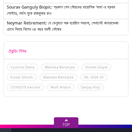
Sourav Ganguly Biopic: প্রকাশ পেল সৌরভের বায়োপিক 'দাদা'-র প্রথম
পোস্টার, লর্ডস লুকে রাজকুমার রাও
Neymar Retirement: যে ভেন্যুতে শুরু হয়েছিল পথচলা, সেখানেই কান্নাভেজা
চোখে বিদায় নিলেন ৩৪ বছর বয়সী নেইমার
ট্রেন্ডিং টপিক
Cyclone Dana
Mamata Banerjee
Vineet Goyal
Kunal Ghosh
Mamata Banerjee
ISL 2024 25
COVID19 Vaccine
Wolf Attack
Sanjay Roy