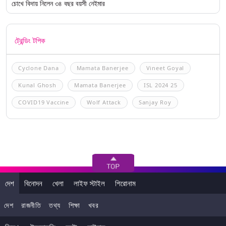
চোখে বিদায় নিলেন ৩৪ বছর বয়সী নেইমার
ট্রেন্ডিং টপিক
Cyclone Dana
Mamata Banerjee
Vineet Goyal
Kunal Ghosh
Mamata Banerjee
ISL 2024 25
COVID19 Vaccine
Wolf Attack
Sanjay Roy
দেশ
বিনোদন
খেলা
লাইফ স্টাইল
শিরোনাম
দেশ
রাজনীতি
তথ্য
শিক্ষা
খবর