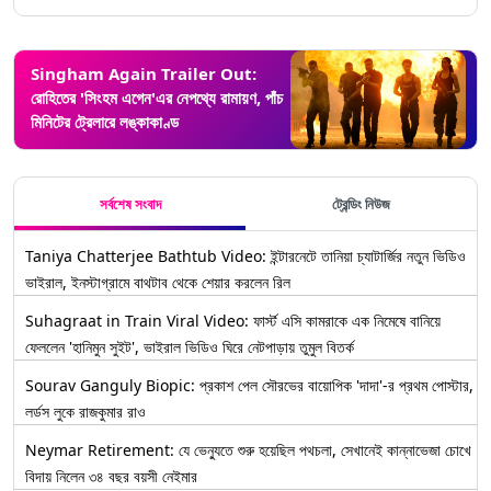
Singham Again Trailer Out:
রোহিতের 'সিংহম এগেন'এর নেপথ্যে রামায়ণ, পাঁচ
মিনিটের ট্রেলারে লঙ্কাকাণ্ড
সর্বশেষ সংবাদ
ট্রেন্ডিং নিউজ
Taniya Chatterjee Bathtub Video: ইন্টারনেটে তানিয়া চ্যাটার্জির নতুন ভিডিও
ভাইরাল, ইনস্টাগ্রামে বাথটাব থেকে শেয়ার করলেন রিল
Suhagraat in Train Viral Video: ফার্স্ট এসি কামরাকে এক নিমেষে বানিয়ে
ফেললেন 'হানিমুন সুইট', ভাইরাল ভিডিও ঘিরে নেটপাড়ায় তুমুল বিতর্ক
Sourav Ganguly Biopic: প্রকাশ পেল সৌরভের বায়োপিক 'দাদা'-র প্রথম পোস্টার,
লর্ডস লুকে রাজকুমার রাও
Neymar Retirement: যে ভেন্যুতে শুরু হয়েছিল পথচলা, সেখানেই কান্নাভেজা চোখে
বিদায় নিলেন ৩৪ বছর বয়সী নেইমার