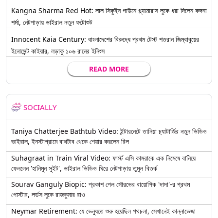
Kangna Sharma Red Hot: লাল সিকুইন গাউনে গ্ল্যামারাস লুকে ধরা দিলেন কঙ্গনা
শর্মা, নেটপাড়ায় ভাইরাল নতুন ফটোশুট
Innocent Kaia Century: বাংলাদেশের বিরুদ্ধে প্রথম টেস্ট শতরান জিম্বাবুয়ের
ইনোসেন্ট কাইয়ার, লড়াকু ১০৬ রানের ইনিংস
READ MORE
SOCIALLY
Taniya Chatterjee Bathtub Video: ইন্টারনেটে তানিয়া চ্যাটার্জির নতুন ভিডিও
ভাইরাল, ইনস্টাগ্রামে বাথটাব থেকে শেয়ার করলেন রিল
Suhagraat in Train Viral Video: ফার্স্ট এসি কামরাকে এক নিমেষে বানিয়ে
ফেললেন 'হানিমুন সুইট', ভাইরাল ভিডিও ঘিরে নেটপাড়ায় তুমুল বিতর্ক
Sourav Ganguly Biopic: প্রকাশ পেল সৌরভের বায়োপিক 'দাদা'-র প্রথম
পোস্টার, লর্ডস লুকে রাজকুমার রাও
Neymar Retirement: যে ভেন্যুতে শুরু হয়েছিল পথচলা, সেখানেই কান্নাভেজা