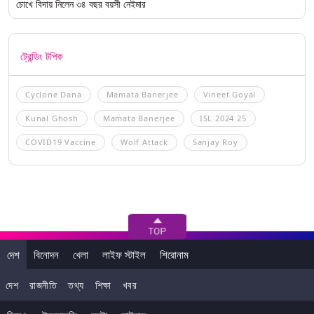
চোখে বিদায় নিলেন ৩৪ বছর বয়সী নেইমার
ট্রেন্ডিং টপিক
Cyclone Dana
Mamata Banerjee
Vineet Goyal
Kunal Ghosh
Mamata Banerjee
ISL 2024 25
COVID19 Vaccine
Wolf Attack
Sanjay Roy
দেশ
বিনোদন
খেলা
লাইফ স্টাইল
শিরোনাম
দেশ
রাজনীতি
তথ্য
শিক্ষা
খবর