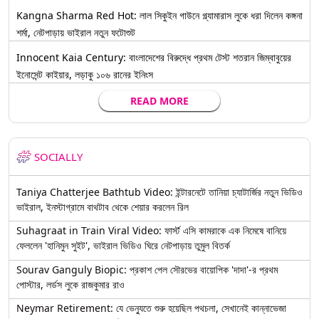
Kangna Sharma Red Hot: লাল সিকুইন গাউনে গ্ল্যামারাস লুকে ধরা দিলেন কঙ্গনা
শর্মা, নেটপাড়ায় ভাইরাল নতুন ফটোশুট
Innocent Kaia Century: বাংলাদেশের বিরুদ্ধে প্রথম টেস্ট শতরান জিম্বাবুয়ের
ইনোসেন্ট কাইয়ার, লড়াকু ১০৬ রানের ইনিংস
READ MORE
SOCIALLY
Taniya Chatterjee Bathtub Video: ইন্টারনেটে তানিয়া চ্যাটার্জির নতুন ভিডিও
ভাইরাল, ইনস্টাগ্রামে বাথটাব থেকে শেয়ার করলেন রিল
Suhagraat in Train Viral Video: ফার্স্ট এসি কামরাকে এক নিমেষে বানিয়ে
ফেললেন 'হানিমুন সুইট', ভাইরাল ভিডিও ঘিরে নেটপাড়ায় তুমুল বিতর্ক
Sourav Ganguly Biopic: প্রকাশ পেল সৌরভের বায়োপিক 'দাদা'-র প্রথম
পোস্টার, লর্ডস লুকে রাজকুমার রাও
Neymar Retirement: যে ভেন্যুতে শুরু হয়েছিল পথচলা, সেখানেই কান্নাভেজা