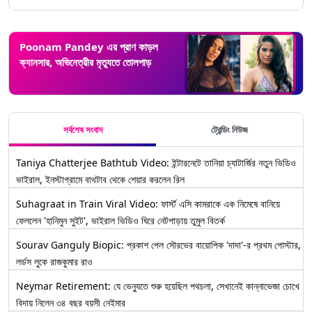
Poonam Pandey এর প্রাণ কাড়ল
ক্যানসার, অভিনেত্রীর মৃত্যুতে তোলপাড়
সর্বশেষ সংবাদ
ট্রেন্ডিং নিউজ
Taniya Chatterjee Bathtub Video: ইন্টারনেটে তানিয়া চ্যাটার্জির নতুন ভিডিও
ভাইরাল, ইনস্টাগ্রামে বাথটাব থেকে শেয়ার করলেন রিল
Suhagraat in Train Viral Video: ফার্স্ট এসি কামরাকে এক নিমেষে বানিয়ে
ফেললেন 'হানিমুন সুইট', ভাইরাল ভিডিও ঘিরে নেটপাড়ায় তুমুল বিতর্ক
Sourav Ganguly Biopic: প্রকাশ পেল সৌরভের বায়োপিক 'দাদা'-র প্রথম পোস্টার,
লর্ডস লুকে রাজকুমার রাও
Neymar Retirement: যে ভেন্যুতে শুরু হয়েছিল পথচলা, সেখানেই কান্নাভেজা চোখে
বিদায় নিলেন ৩৪ বছর বয়সী নেইমার