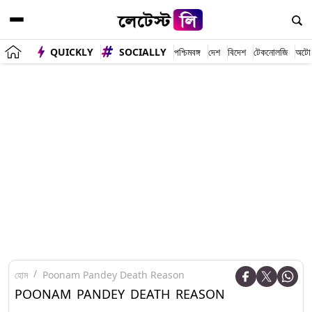
QUICKLY
SOCIALLY
পশ্চিমবঙ্গ
দেশ
বিদেশ
টেকনোলজি
অটো
হোম
Poonam Pandey Death Reason
POONAM PANDEY DEATH REASON