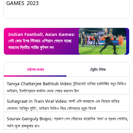
GAMES 2023
Indian Football, Asian Games:
নেই কোচ ইগর স্টিমাচ! এশিয়ান গেমসে যাচ্ছে
ভারতের দ্বিতীয় সারির ফুটবল দল
সর্বশেষ সংবাদ
ট্রেন্ডিং নিউজ
Taniya Chatterjee Bathtub Video: ইন্টারনেটে তানিয়া চ্যাটার্জির নতুন ভিডিও
ভাইরাল, ইনস্টাগ্রামে বাথটাব থেকে শেয়ার করলেন রিল
Suhagraat in Train Viral Video: ফার্স্ট এসি কামরাকে এক নিমেষে বানিয়ে
ফেললেন 'হানিমুন সুইট', ভাইরাল ভিডিও ঘিরে নেটপাড়ায় তুমুল বিতর্ক
Sourav Ganguly Biopic: প্রকাশ পেল সৌরভের বায়োপিক 'দাদা'-র প্রথম পোস্টার,
লর্ডস লুকে রাজকুমার রাও