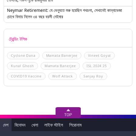
Neymar Retirement: যে ভেন্যুতে শুরু হয়েছিল পথচলা, সেখানেই কান্নাভেজা
চোখে বিদায় নিলেন ৩৪ বছর বয়সী নেইমার
ট্রেন্ডিং টপিক
Cyclone Dana
Mamata Banerjee
Vineet Goyal
Kunal Ghosh
Mamata Banerjee
ISL 2024 25
COVID19 Vaccine
Wolf Attack
Sanjay Roy
দেশ
বিনোদন
খেলা
লাইফ স্টাইল
শিরোনাম