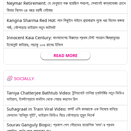
Neymar Retirement: যে ভেন্যুতে শুরু হয়েছিল পথচলা, সেখানেই কান্নাভেজা চোখে
বিদায় নিলেন ৩৪ বছর বয়সী নেইমার
Kangna Sharma Red Hot: লাল সিকুইন গাউনে গ্ল্যামারাস লুকে ধরা দিলেন কঙ্গনা
শর্মা, নেটপাড়ায় ভাইরাল নতুন ফটোশুট
Innocent Kaia Century: বাংলাদেশের বিরুদ্ধে প্রথম টেস্ট শতরান জিম্বাবুয়ের
ইনোসেন্ট কাইয়ার, লড়াকু ১০৬ রানের ইনিংস
READ MORE
SOCIALLY
Taniya Chatterjee Bathtub Video: ইন্টারনেটে তানিয়া চ্যাটার্জির নতুন ভিডিও
ভাইরাল, ইনস্টাগ্রামে বাথটাব থেকে শেয়ার করলেন রিল
Suhagraat in Train Viral Video: ফার্স্ট এসি কামরাকে এক নিমেষে বানিয়ে
ফেললেন 'হানিমুন সুইট', ভাইরাল ভিডিও ঘিরে নেটপাড়ায় তুমুল বিতর্ক
Sourav Ganguly Biopic: প্রকাশ পেল সৌরভের বায়োপিক 'দাদা'-র প্রথম
পোস্টার, লর্ডস লুকে রাজকুমার রাও