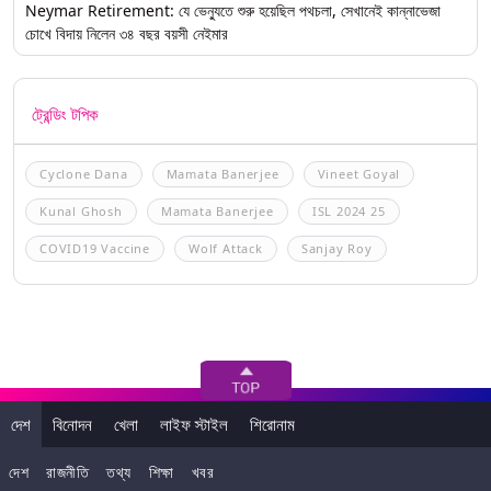
Neymar Retirement: যে ভেন্যুতে শুরু হয়েছিল পথচলা, সেখানেই কান্নাভেজা
চোখে বিদায় নিলেন ৩৪ বছর বয়সী নেইমার
ট্রেন্ডিং টপিক
Cyclone Dana
Mamata Banerjee
Vineet Goyal
Kunal Ghosh
Mamata Banerjee
ISL 2024 25
COVID19 Vaccine
Wolf Attack
Sanjay Roy
দেশ
বিনোদন
খেলা
লাইফ স্টাইল
শিরোনাম
দেশ
রাজনীতি
তথ্য
শিক্ষা
খবর