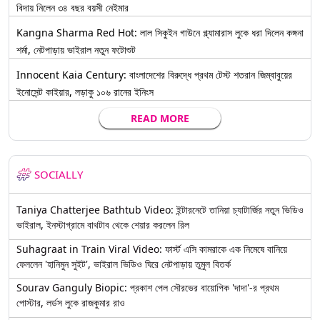
বিদায় নিলেন ৩৪ বছর বয়সী নেইমার
Kangna Sharma Red Hot: লাল সিকুইন গাউনে গ্ল্যামারাস লুকে ধরা দিলেন কঙ্গনা
শর্মা, নেটপাড়ায় ভাইরাল নতুন ফটোশুট
Innocent Kaia Century: বাংলাদেশের বিরুদ্ধে প্রথম টেস্ট শতরান জিম্বাবুয়ের
ইনোসেন্ট কাইয়ার, লড়াকু ১০৬ রানের ইনিংস
READ MORE
SOCIALLY
Taniya Chatterjee Bathtub Video: ইন্টারনেটে তানিয়া চ্যাটার্জির নতুন ভিডিও
ভাইরাল, ইনস্টাগ্রামে বাথটাব থেকে শেয়ার করলেন রিল
Suhagraat in Train Viral Video: ফার্স্ট এসি কামরাকে এক নিমেষে বানিয়ে
ফেললেন 'হানিমুন সুইট', ভাইরাল ভিডিও ঘিরে নেটপাড়ায় তুমুল বিতর্ক
Sourav Ganguly Biopic: প্রকাশ পেল সৌরভের বায়োপিক 'দাদা'-র প্রথম
পোস্টার, লর্ডস লুকে রাজকুমার রাও