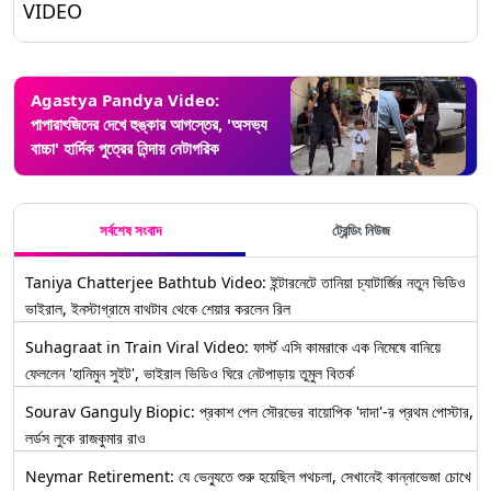
VIDEO
Agastya Pandya Video:
পাপারাৎজিদের দেখে হুঙ্কার আগস্তের, 'অসভ্য
বাচ্চা' হার্দিক পুত্রের নিন্দায় নেটাগরিক
সর্বশেষ সংবাদ
ট্রেন্ডিং নিউজ
Taniya Chatterjee Bathtub Video: ইন্টারনেটে তানিয়া চ্যাটার্জির নতুন ভিডিও
ভাইরাল, ইনস্টাগ্রামে বাথটাব থেকে শেয়ার করলেন রিল
Suhagraat in Train Viral Video: ফার্স্ট এসি কামরাকে এক নিমেষে বানিয়ে
ফেললেন 'হানিমুন সুইট', ভাইরাল ভিডিও ঘিরে নেটপাড়ায় তুমুল বিতর্ক
Sourav Ganguly Biopic: প্রকাশ পেল সৌরভের বায়োপিক 'দাদা'-র প্রথম পোস্টার,
লর্ডস লুকে রাজকুমার রাও
Neymar Retirement: যে ভেন্যুতে শুরু হয়েছিল পথচলা, সেখানেই কান্নাভেজা চোখে