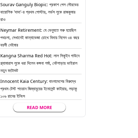
Sourav Ganguly Biopic: প্রকাশ পেল সৌরভের
বায়োপিক 'দাদা'-র প্রথম পোস্টার, লর্ডস লুকে রাজকুমার
রাও
Neymar Retirement: যে ভেন্যুতে শুরু হয়েছিল
পথচলা, সেখানেই কান্নাভেজা চোখে বিদায় নিলেন ৩৪ বছর
বয়সী নেইমার
Kangna Sharma Red Hot: লাল সিকুইন গাউনে
গ্ল্যামারাস লুকে ধরা দিলেন কঙ্গনা শর্মা, নেটপাড়ায় ভাইরাল
নতুন ফটোশুট
Innocent Kaia Century: বাংলাদেশের বিরুদ্ধে
প্রথম টেস্ট শতরান জিম্বাবুয়ের ইনোসেন্ট কাইয়ার, লড়াকু
১০৬ রানের ইনিংস
READ MORE