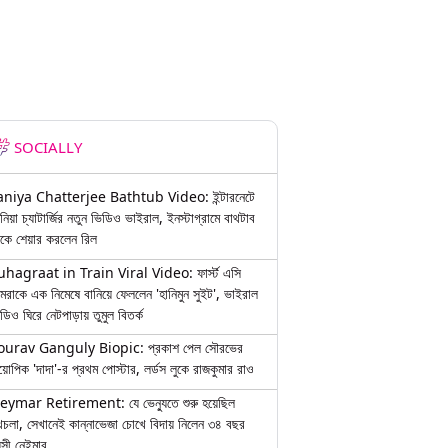
SOCIALLY
aniya Chatterjee Bathtub Video: ইন্টারনেটে
নিয়া চ্যাটার্জির নতুন ভিডিও ভাইরাল, ইনস্টাগ্রামে বাথটাব
কে শেয়ার করলেন রিল
uhagraat in Train Viral Video: ফার্স্ট এসি
মরাকে এক নিমেষে বানিয়ে ফেললেন 'হানিমুন সুইট', ভাইরাল
ডিও ঘিরে নেটপাড়ায় তুমুল বিতর্ক
ourav Ganguly Biopic: প্রকাশ পেল সৌরভের
য়োপিক 'দাদা'-র প্রথম পোস্টার, লর্ডস লুকে রাজকুমার রাও
eymar Retirement: যে ভেন্যুতে শুরু হয়েছিল
চলা, সেখানেই কান্নাভেজা চোখে বিদায় নিলেন ৩৪ বছর
়সী নেইমার