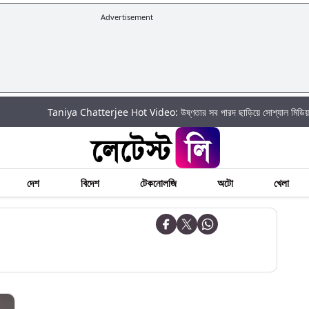
Advertisement
Taniya Chatterjee Hot Video: উষ্ণতার সব পারদ ছাড়িয়ে সোশ্যাল মিডিয়ায় আগুন ঝরালে
দেশ
বিদেশ
টেকনোলজি
অটো
খেলা