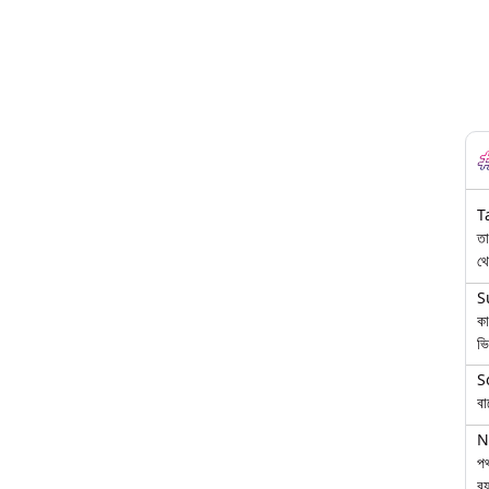
T
তা
থে
S
কা
ভি
S
বা
N
পথ
বয