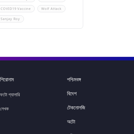
COVID19 Vaccine
Wolf Attack
Sanjay Roy
শিরোনাম
পশ্চিমবঙ্গ
বিদেশ
ফটো গ্যালারি
টেকনোলজি
লেখক
অটো