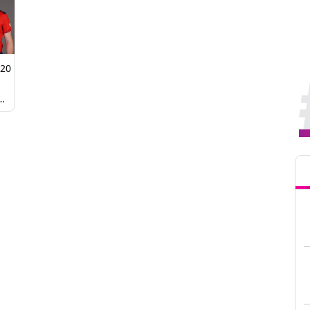
T20
ন
Tren