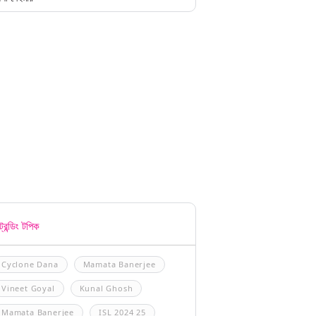
্রেন্ডিং টপিক
Cyclone Dana
Mamata Banerjee
Vineet Goyal
Kunal Ghosh
Mamata Banerjee
ISL 2024 25