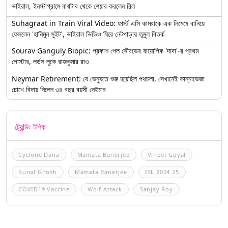
ভাইরাল, ইনস্টাগ্রামে বাথটাব থেকে শেয়ার করলেন রিল
Suhagraat in Train Viral Video: ফার্স্ট এসি কামরাকে এক নিমেষে বানিয়ে
ফেললেন 'হানিমুন সুইট', ভাইরাল ভিডিও ঘিরে নেটপাড়ায় তুমুল বিতর্ক
Sourav Ganguly Biopic: প্রকাশ পেল সৌরভের বায়োপিক 'দাদা'-র প্রথম
পোস্টার, লর্ডস লুকে রাজকুমার রাও
Neymar Retirement: যে ভেন্যুতে শুরু হয়েছিল পথচলা, সেখানেই কান্নাভেজা
চোখে বিদায় নিলেন ৩৪ বছর বয়সী নেইমার
ট্রেন্ডিং টপিক
Cyclone Dana
Mamata Banerjee
Vineet Goyal
Kunal Ghosh
Mamata Banerjee
ISL 2024 25
COVID19 Vaccine
Wolf Attack
Sanjay Roy