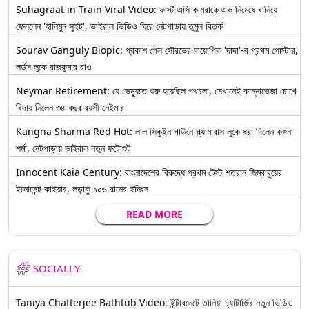
Suhagraat in Train Viral Video: ফার্স্ট এসি কামরাকে এক নিমেষে বানিয়ে
ফেললেন 'হানিমুন সুইট', ভাইরাল ভিডিও ঘিরে নেটপাড়ায় তুমুল বিতর্ক
Sourav Ganguly Biopic: প্রকাশ পেল সৌরভের বায়োপিক 'দাদা'-র প্রথম পোস্টার,
লর্ডস লুকে রাজকুমার রাও
Neymar Retirement: যে ভেন্যুতে শুরু হয়েছিল পথচলা, সেখানেই কান্নাভেজা চোখে
বিদায় নিলেন ৩৪ বছর বয়সী নেইমার
Kangna Sharma Red Hot: লাল সিকুইন গাউনে গ্ল্যামারাস লুকে ধরা দিলেন কঙ্গনা
শর্মা, নেটপাড়ায় ভাইরাল নতুন ফটোশুট
Innocent Kaia Century: বাংলাদেশের বিরুদ্ধে প্রথম টেস্ট শতরান জিম্বাবুয়ের
ইনোসেন্ট কাইয়ার, লড়াকু ১০৬ রানের ইনিংস
READ MORE
SOCIALLY
Taniya Chatterjee Bathtub Video: ইন্টারনেটে তানিয়া চ্যাটার্জির নতুন ভিডিও