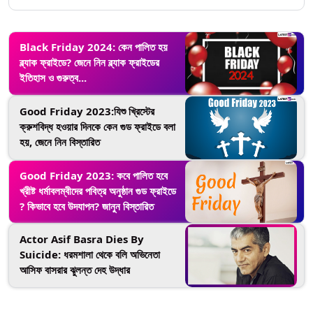
Black Friday 2024: কেন পালিত হয়
ব্ল্যাক ফ্রাইডে? জেনে নিন ব্ল্যাক ফ্রাইডের
ইতিহাস ও গুরুত্ব...
Good Friday 2023:যিশু খ্রিস্টের
ক্রুশবিদ্ধ হওয়ার দিনকে কেন গুড ফ্রাইডে বলা
হয়, জেনে নিন বিস্তারিত
Good Friday 2023: কবে পালিত হবে
খ্রীষ্ট ধর্মাবলম্বীদের পবিত্র অনুষ্ঠান গুড ফ্রাইডে
? কিভাবে হবে উদযাপন? জানুন বিস্তারিত
Actor Asif Basra Dies By
Suicide: ধরমশালা থেকে বলি অভিনেতা
আসিফ বাসরার ঝুলন্ত দেহ উদ্ধার