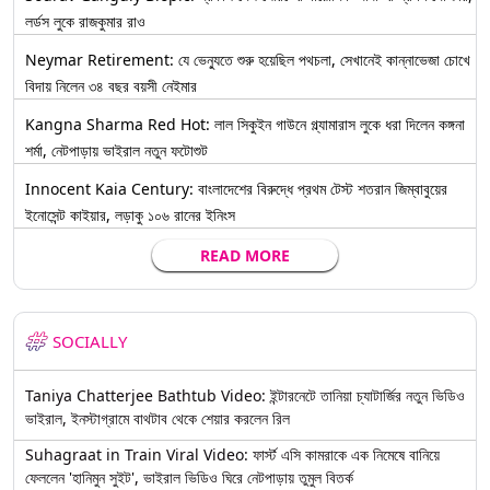
লর্ডস লুকে রাজকুমার রাও
Neymar Retirement: যে ভেন্যুতে শুরু হয়েছিল পথচলা, সেখানেই কান্নাভেজা চোখে
বিদায় নিলেন ৩৪ বছর বয়সী নেইমার
Kangna Sharma Red Hot: লাল সিকুইন গাউনে গ্ল্যামারাস লুকে ধরা দিলেন কঙ্গনা
শর্মা, নেটপাড়ায় ভাইরাল নতুন ফটোশুট
Innocent Kaia Century: বাংলাদেশের বিরুদ্ধে প্রথম টেস্ট শতরান জিম্বাবুয়ের
ইনোসেন্ট কাইয়ার, লড়াকু ১০৬ রানের ইনিংস
READ MORE
SOCIALLY
Taniya Chatterjee Bathtub Video: ইন্টারনেটে তানিয়া চ্যাটার্জির নতুন ভিডিও
ভাইরাল, ইনস্টাগ্রামে বাথটাব থেকে শেয়ার করলেন রিল
Suhagraat in Train Viral Video: ফার্স্ট এসি কামরাকে এক নিমেষে বানিয়ে
ফেললেন 'হানিমুন সুইট', ভাইরাল ভিডিও ঘিরে নেটপাড়ায় তুমুল বিতর্ক