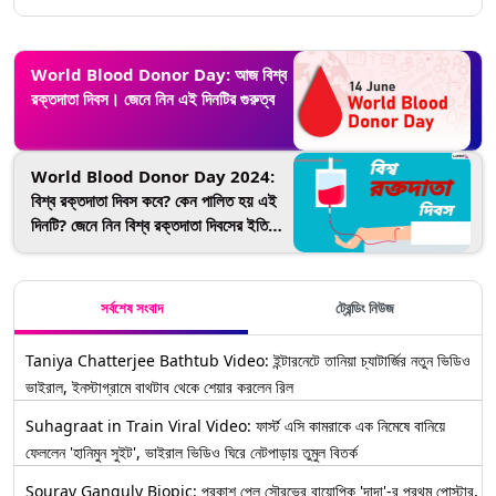
World Blood Donor Day: আজ বিশ্ব
রক্তদাতা দিবস। জেনে নিন এই দিনটির গুরুত্ব
World Blood Donor Day 2024:
বিশ্ব রক্তদাতা দিবস কবে? কেন পালিত হয় এই
দিনটি? জেনে নিন বিশ্ব রক্তদাতা দিবসের ইতিহাস
ও গুরুত্ব...
সর্বশেষ সংবাদ
ট্রেন্ডিং নিউজ
Taniya Chatterjee Bathtub Video: ইন্টারনেটে তানিয়া চ্যাটার্জির নতুন ভিডিও
ভাইরাল, ইনস্টাগ্রামে বাথটাব থেকে শেয়ার করলেন রিল
Suhagraat in Train Viral Video: ফার্স্ট এসি কামরাকে এক নিমেষে বানিয়ে
ফেললেন 'হানিমুন সুইট', ভাইরাল ভিডিও ঘিরে নেটপাড়ায় তুমুল বিতর্ক
Sourav Ganguly Biopic: প্রকাশ পেল সৌরভের বায়োপিক 'দাদা'-র প্রথম পোস্টার,