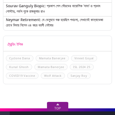
Sourav Ganguly Biopic: প্রকাশ পেল সৌরভের বায়োপিক 'দাদা'-র প্রথম
পোস্টার, লর্ডস লুকে রাজকুমার রাও
Neymar Retirement: যে ভেন্যুতে শুরু হয়েছিল পথচলা, সেখানেই কান্নাভেজা
চোখে বিদায় নিলেন ৩৪ বছর বয়সী নেইমার
ট্রেন্ডিং টপিক
Cyclone Dana
Mamata Banerjee
Vineet Goyal
Kunal Ghosh
Mamata Banerjee
ISL 2024 25
COVID19 Vaccine
Wolf Attack
Sanjay Roy