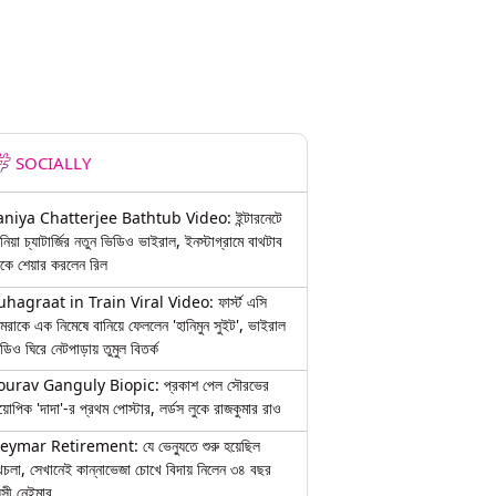
SOCIALLY
aniya Chatterjee Bathtub Video: ইন্টারনেটে
নিয়া চ্যাটার্জির নতুন ভিডিও ভাইরাল, ইনস্টাগ্রামে বাথটাব
কে শেয়ার করলেন রিল
uhagraat in Train Viral Video: ফার্স্ট এসি
মরাকে এক নিমেষে বানিয়ে ফেললেন 'হানিমুন সুইট', ভাইরাল
ডিও ঘিরে নেটপাড়ায় তুমুল বিতর্ক
ourav Ganguly Biopic: প্রকাশ পেল সৌরভের
য়োপিক 'দাদা'-র প্রথম পোস্টার, লর্ডস লুকে রাজকুমার রাও
eymar Retirement: যে ভেন্যুতে শুরু হয়েছিল
চলা, সেখানেই কান্নাভেজা চোখে বিদায় নিলেন ৩৪ বছর
়সী নেইমার