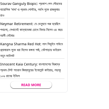
Sourav Ganguly Biopic: প্রকাশ পেল সৌরভের
বায়োপিক 'দাদা'-র প্রথম পোস্টার, লর্ডস লুকে রাজকুমার
রাও
Neymar Retirement: যে ভেন্যুতে শুরু হয়েছিল
পথচলা, সেখানেই কান্নাভেজা চোখে বিদায় নিলেন ৩৪ বছর
বয়সী নেইমার
Kangna Sharma Red Hot: লাল সিকুইন গাউনে
গ্ল্যামারাস লুকে ধরা দিলেন কঙ্গনা শর্মা, নেটপাড়ায় ভাইরাল
নতুন ফটোশুট
Innocent Kaia Century: বাংলাদেশের বিরুদ্ধে
প্রথম টেস্ট শতরান জিম্বাবুয়ের ইনোসেন্ট কাইয়ার, লড়াকু
১০৬ রানের ইনিংস
READ MORE