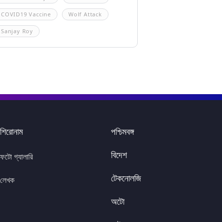
COVID19 Vaccine
Wolf Attack
Sanjay Roy
শিরোনাম
পশ্চিমবঙ্গ
বিদেশ
ফটো গ্যালারি
টেকনোলজি
লেখক
অটো