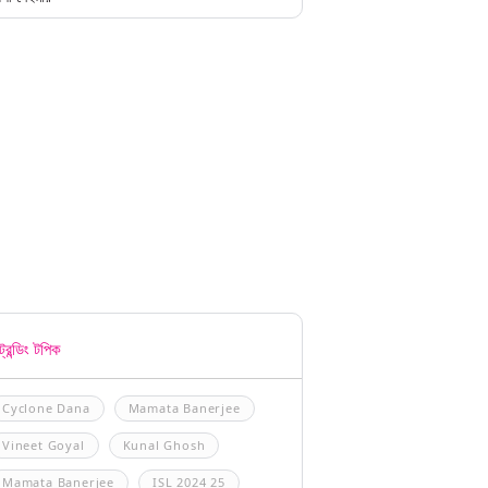
্রেন্ডিং টপিক
Cyclone Dana
Mamata Banerjee
Vineet Goyal
Kunal Ghosh
Mamata Banerjee
ISL 2024 25