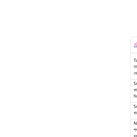
T
তা
থে
S
কা
ভি
S
বা
N
পথ
বয