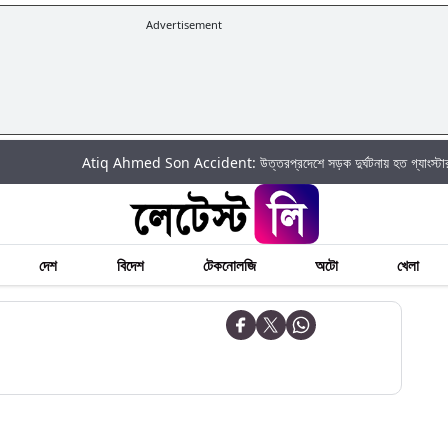
Advertisement
Atiq Ahmed Son Accident: উত্তরপ্রদেশে সড়ক দুর্ঘটনায় হত গ্যাংস্টার আতিক
দেশ
বিদেশ
টেকনোলজি
অটো
খেলা