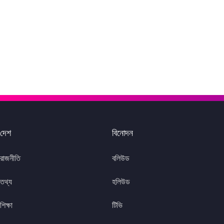
দেশ
বিনোদন
রাজনীতি
বলিউড
তথ্য
হলিউড
শিক্ষা
টিভি