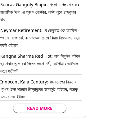
Sourav Ganguly Biopic: প্রকাশ পেল সৌরভের
বায়োপিক 'দাদা'-র প্রথম পোস্টার, লর্ডস লুকে রাজকুমার
রাও
Neymar Retirement: যে ভেন্যুতে শুরু হয়েছিল
পথচলা, সেখানেই কান্নাভেজা চোখে বিদায় নিলেন ৩৪ বছর
বয়সী নেইমার
Kangna Sharma Red Hot: লাল সিকুইন গাউনে
গ্ল্যামারাস লুকে ধরা দিলেন কঙ্গনা শর্মা, নেটপাড়ায় ভাইরাল
নতুন ফটোশুট
Innocent Kaia Century: বাংলাদেশের বিরুদ্ধে
প্রথম টেস্ট শতরান জিম্বাবুয়ের ইনোসেন্ট কাইয়ার, লড়াকু
১০৬ রানের ইনিংস
READ MORE