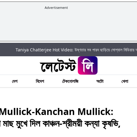
Advertisement
ya Chatterjee Hot Video: উষ্ণতার সব পারদ ছাড়িয়ে সোশ্যাল মিডিয়ায় আগুন ঝরালেন তানিয়া
দেশ
বিদেশ
টেকনোলজি
অটো
খেলা
Mullick-Kanchan Mullick:
াছ মুখে দিল কাঞ্চন-শ্রীময়ী কন্যা কৃষভি,