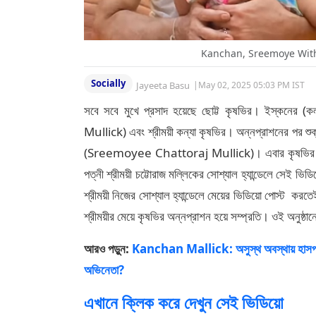
Kanchan, Sreemoye With 
Socially
Jayeeta Basu
|
May 02, 2025 05:03 PM IST
সবে সবে মুখে প্রসাদ হয়েছে ছোট্ট কৃষভির। ইস্কনের (
Mullick) এবং শ্রীময়ী কন্যা কৃষভির। অন্নপ্রাশনের পর শুক
(Sreemoyee Chattoraj Mullick)। এবার কৃষভির মুখে কাল
পত্নী শ্রীময়ী চট্টোরাজ মল্লিকের সোশ্যাল হ্যান্ডেলে সেই ভ
শ্রীময়ী নিজের সোশ্যাল হ্যান্ডেলে মেয়ের ভিডিয়ো পোস্ট করতে
শ্রীময়ীর মেয়ে কৃষভির অন্নপ্রাশন হয়ে সম্প্রতি। ওই অনুষ্ঠান
আরও পড়ুন:
Kanchan Mallick: অসুস্থ অবস্থায় হাসপাতাল
অভিনেতা?
এখানে ক্লিক করে দেখুন সেই ভিডিয়ো