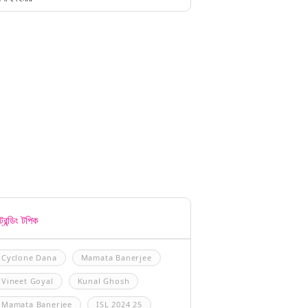
্রেন্ডিং টপিক
Cyclone Dana
Mamata Banerjee
Vineet Goyal
Kunal Ghosh
Mamata Banerjee
ISL 2024 25