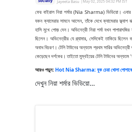
Socially
Jayeeta Basu
|
May 02, 2025 04:32 PM IST
ফের বাইরাল নিয়া শর্মার (Nia Sharma) ভিডিয়ো। এবার '
যকন ক্যামেরার সামনে আসেন, তাঁকে দেখে ক্যামেরার ফ্ল্যাশ
হাসি মুখে পোজ় দেন। অভিনেত্রী নিয়া শর্মা যখন পাপারাৎজি
ছিলেন। অভিনেত্রীর যে গ্ল্যামার, সেদিকেই তাকিয়ে ছিলেন বহু
অবাধ বিচরণ। টেলি টাউনের অন্যতম প্রথম সারির অভিনেত্রী বল
কেড়েছেন দর্শকের। তাইতো মুম্বইয়ের টেলি টাউনের অন্যতম 'হ
আরও পড়ুন:
Hot Nia Sharma: বুক চেরা খোলা পোশাকে নিয়া 
দেখুন নিয়া শর্মার ভিডিয়ো...