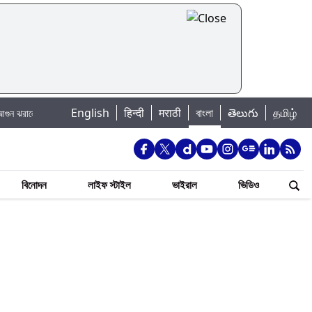
|
English
हिन्दी
मराठी
বাংলা
తెలుగు
தமிழ்
 চ্যাটার্জি
Jannat Toha Hot Video: জান্নাত তোহার নতুন ইনস্টা পোস্ট দেখে হৃদয় গ
বিনোদন
লাইফ স্টাইল
ভাইরাল
ভিডিও