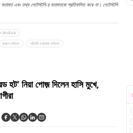
র মতামত এবং তথ্য লেটেস্টলি-র মতামতকে প্রতিফলিত করে না। লেটেস্টলি
 Mullick
কাঞ্চন মল্লিক
শ্রীময়ী চট্টোরাজ মল্লিক
' নিয়া পোজ় দিলেন হাসি মুখে,
াগীরা
ট