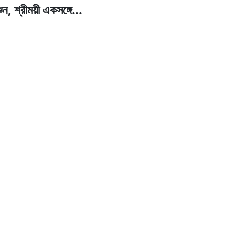
চন, শ্রীময়ী একসঙ্গে...