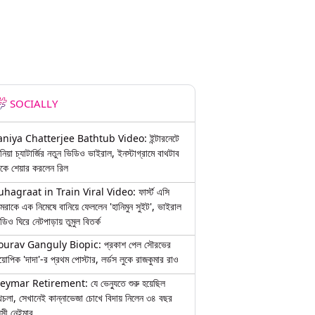
SOCIALLY
aniya Chatterjee Bathtub Video: ইন্টারনেটে
নিয়া চ্যাটার্জির নতুন ভিডিও ভাইরাল, ইনস্টাগ্রামে বাথটাব
কে শেয়ার করলেন রিল
uhagraat in Train Viral Video: ফার্স্ট এসি
মরাকে এক নিমেষে বানিয়ে ফেললেন 'হানিমুন সুইট', ভাইরাল
ডিও ঘিরে নেটপাড়ায় তুমুল বিতর্ক
ourav Ganguly Biopic: প্রকাশ পেল সৌরভের
য়োপিক 'দাদা'-র প্রথম পোস্টার, লর্ডস লুকে রাজকুমার রাও
eymar Retirement: যে ভেন্যুতে শুরু হয়েছিল
চলা, সেখানেই কান্নাভেজা চোখে বিদায় নিলেন ৩৪ বছর
়সী নেইমার