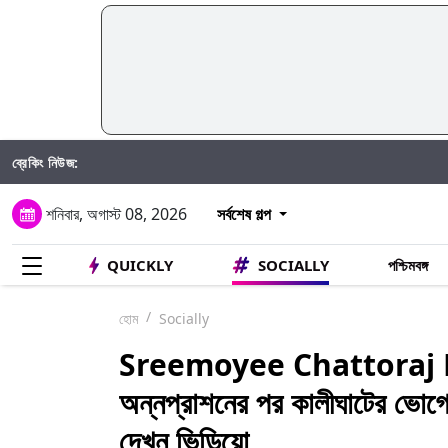
ব্রেকিং নিউজ:
Tani
শনিবার, অগাস্ট 08, 2026
সর্বশেষ গল্প
QUICKLY
SOCIALLY
পশ্চিমবঙ্গ
হোম
Socially
Sreemoyee Chattoraj 
অন্নপ্রাশনের পর কালীঘাটের ভোগে ম
দেখুন ভিডিয়ো