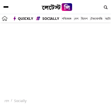
QUICKLY
SOCIALLY
পশ্চিমবঙ্গ
দেশ
বিদেশ
টেকনোলজি
অটো
হোম
Socially