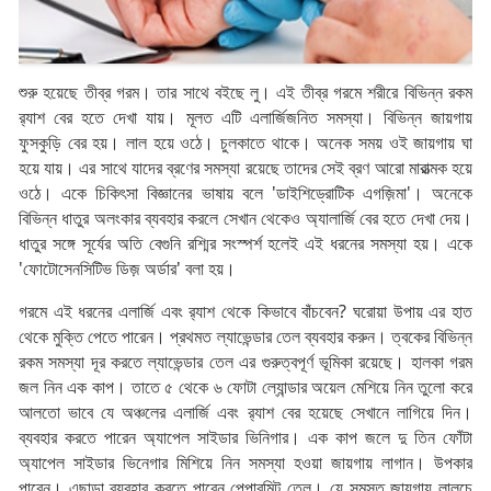
শুরু হয়েছে তীব্র গরম। তার সাথে বইছে লু। এই তীব্র গরমে শরীরে বিভিন্ন রকম
র‍্যাশ বের হতে দেখা যায়। মূলত এটি এলার্জিজনিত সমস্যা। বিভিন্ন জায়গায়
ফুসকুড়ি বের হয়। লাল হয়ে ওঠে। চুলকাতে থাকে। অনেক সময় ওই জায়গায় ঘা
হয়ে যায়। এর সাথে যাদের ব্রণের সমস্যা রয়েছে তাদের সেই ব্রণ আরো মারাত্মক হয়ে
ওঠে। একে চিকিৎসা বিজ্ঞানের ভাষায় বলে 'ডাইশিড্রোটিক এগজ়িমা'। অনেকে
বিভিন্ন ধাতুর অলংকার ব্যবহার করলে সেখান থেকেও অ্যালার্জি বের হতে দেখা দেয়।
ধাতুর সঙ্গে সূর্যের অতি বেগুনি রশ্মির সংস্পর্শ হলেই এই ধরনের সমস্যা হয়। একে
'ফোটোসেনসিটিভ ডিজ় অর্ডার' বলা হয়।
গরমে এই ধরনের এলার্জি এবং র‌্যাশ থেকে কিভাবে বাঁচবেন? ঘরোয়া উপায় এর হাত
থেকে মুক্তি পেতে পারেন। প্রথমত ল্যাভেন্ডার তেল ব্যবহার করুন। ত্বকের বিভিন্ন
রকম সমস্যা দূর করতে ল্যাভেন্ডার তেল এর গুরুত্বপূর্ণ ভূমিকা রয়েছে। হালকা গরম
জল নিন এক কাপ। তাতে ৫ থেকে ৬ ফোটা ল্যােন্ডার অয়েল মেশিয়ে নিন তুলো করে
আলতো ভাবে যে অঞ্চলের এলার্জি এবং র‍্যাশ বের হয়েছে সেখানে লাগিয়ে দিন।
ব্যবহার করতে পারেন অ্যাপেল সাইডার ভিনিগার। এক কাপ জলে দু তিন ফোঁটা
অ্যাপেল সাইডার ভিনেগার মিশিয়ে নিন সমস্যা হওয়া জায়গায় লাগান। উপকার
পাবেন। এছাড়া ব্যবহার করতে পারেন পেপারমিন্ট তেল। যে সমস্ত জায়গায় লালচে