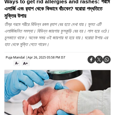
Ways to get rid allergies and rashes: গরমে
এলার্জি এবং র‍্যাশ থেকে কিভাবে বাঁচবেন? ঘরোয়া পদ্ধতিতে
মুক্তির উপায়
তীব্র গরমে শরীরে বিভিন্ন রকম র‍্যাশ বের হতে দেখা যায়। মূলত এটি
এলার্জিজনিত সমস্যা। বিভিন্ন জায়গায় ফুসকুড়ি বের হয়। লাল হয়ে ওঠে।
চুলকাতে থাকে। অনেক সময় ওই জায়গায় ঘা হয়ে যায়। ঘরোয়া উপায় এর
হাত থেকে মুক্তি পেতে পারেন।
Puja Mandal
|
Apr 26, 2025 05:58 PM IST
A+
A-