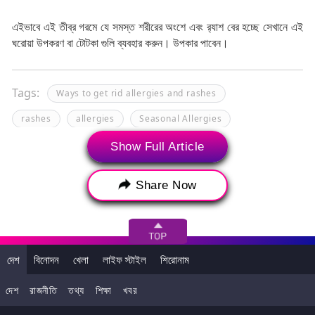
এইভাবে এই তীব্র গরমে যে সমস্ত শরীরের অংশে এবং র‍্যাশ বের হচ্ছে সেখানে এই
ঘরোয়া উপকরণ বা টোটকা গুলি ব্যবহার করুন। উপকার পাবেন।
Tags:
Ways to get rid allergies and rashes
rashes
allergies
Seasonal Allergies
monsoon Allergies
Show Full Article
seasonal allergies treatment
Food Allergies
Share Now
Food Allergies symptoms
র‍্যাশ
এলার্জি
দেশ
বিনোদন
খেলা
লাইফ স্টাইল
শিরোনাম
দেশ
রাজনীতি
তথ্য
শিক্ষা
খবর