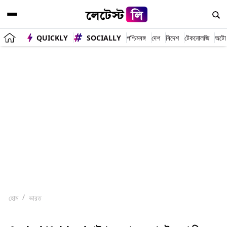
QUICKLY
SOCIALLY
পশ্চিমবঙ্গ
দেশ
বিদেশ
টেকনোলজি
অটো
হোম
ভারত