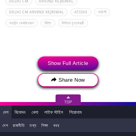
DELHI CM
ARVIND KEJRIWAL
DELHI CM ARVIND KEJRIWAL
ATISHI
অতিশী
অরবিন্দ কেজরিওয়াল
দিল্লি
দিল্লির মুখ্যমন্ত্রী
Show Full Article
Share Now
দেশ
বিনোদন
খেলা
লাইফ স্টাইল
শিরোনাম
আপনি এটাও পছন্দ করতে পারেন
দেশ
রাজনীতি
তথ্য
শিক্ষা
খবর