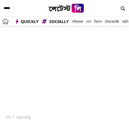
QUICKLY
SOCIALLY
পশ্চিমবঙ্গ
দেশ
বিদেশ
টেকনোলজি
অটো
হোম
Socially