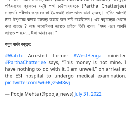
পশ্চিমবঙ্গের প্রাক্তন মন্ত্রী পার্থ চট্টোপাধ্যায়কে (Partha Chatterjee)
ডাক্তারি পরীক্ষার জন্য জোকা ইএসআই হাসপাতালে আনা হয়েছে। দু'দিন আগেই
টাকা উদ্ধারের ঘটনায় যড়যন্ত্র রয়েছে বলে দাবি করেছিলেন। এই ষড়যন্ত্রের পেছনে
কারা রয়েছে ? আজ সাংবাদিকরা জানতে চাইলে তিনি বলেন, "সময় এলে আপনি
জানতে পারবেন... টাকা আমার নয়।"
শুনুন পার্থর বক্তব্য়:
#Watch
: Arrested former
#WestBengal
minister
#ParthaChatterjee
says, “This money is not mine, I
have nothing to do with it. I am unwell,” on arrival at
the ESI hospital to undergo medical examination.
pic.twitter.com/w6HQz5M8wj
— Pooja Mehta (@pooja_news)
July 31, 2022