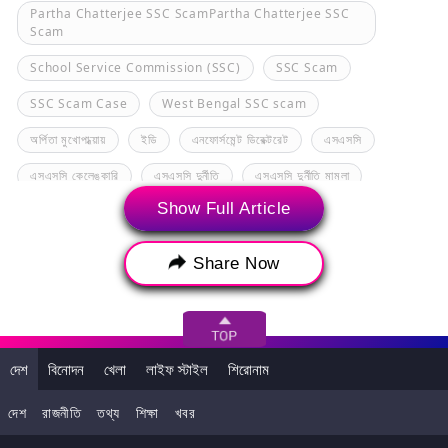
Partha Chatterjee SSC ScamPartha Chatterjee SSC
Scam
School Service Commission (SSC)
SSC Scam
SSC Scam Case
West Bengal SSC scam
অর্পিতা মুখোপাধ্য়ায়
ইডি
এনফোর্সমেন্ট ডিরেক্টরেট
এসএসসি
এসএসসি কেলেঙ্কারি
এসএসসি দুর্নীতি
এসএসসি দুর্নীতি মামলা
Show Full Article
এসএসসি নিয়োগ কেলেঙ্কারি
এসএসসি নিয়োগ দুর্নীতি
এসএসসি শিক্ষক নিয়োগ দুর্নীতি মামলা
টাকা উদ্ধার
Share Now
পার্থ চট্টোপাধ্যায়
দেশ
বিনোদন
খেলা
লাইফ স্টাইল
শিরোনাম
দেশ
রাজনীতি
তথ্য
শিক্ষা
খবর