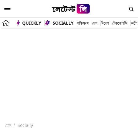
QUICKLY
SOCIALLY
পশ্চিমবঙ্গ
দেশ
বিদেশ
টেকনোলজি
অটো
হোম
Socially