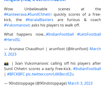
Wow. Unbelievable scenes at the
#Kanteerava
.
#SunilChhetri
quickly scores of a free-
kick, the
#KeralaBlasters
are furious & coach
#Vukomanovic
asks his players to walk off.
What happens now...
#IndianFootball
#LetsFootball
#HeroISL
— Arunava Chaudhuri | arunfoot (@Arunfoot)
March
3, 2023
📸 | Ivan Vukomanovic calling off his players after
Sunil Chhetri scores a early free-kick.
#IndianFootball
|
#BFCKBFC
pic.twitter.com/L6KBxrzEZu
— 90ndstoppage (@90ndstoppage)
March 3, 2023