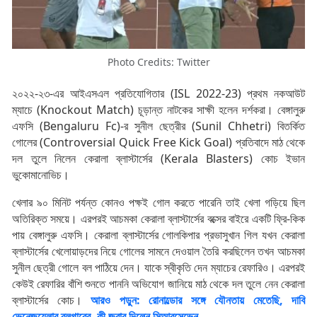
Photo Credits: Twitter
২০২২-২৩-এর আইএসএল প্রতিযোগিতার (ISL 2022-23) প্রথম নকআউট
ম্যাচে (Knockout Match) চূড়ান্ত নাটকের সাক্ষী হলেন দর্শকরা। বেঙ্গালুরু
এফসি (Bengaluru Fc)-র সুনীল ছেত্রীর (Sunil Chhetri) বিতর্কিত
গোলের (Controversial Quick Free Kick Goal) প্রতিবাদে মাঠ থেকে
দল তুলে নিলেন কেরালা ব্লাস্টার্সের (Kerala Blasters) কোচ ইভান
ভুকোমানোভিচ।
খেলার ৯০ মিনিট পর্যন্ত কোনও পক্ষই গোল করতে পারেনি তাই খেলা গড়িয়ে ছিল
অতিরিক্ত সময়ে। এরপরই আচমকা কেরালা ব্লাস্টার্সের বক্সের বাইরে একটি ফ্রি-কিক
পায় বেঙ্গালুরু এফসি। কেরালা ব্লাস্টার্সের গোলকিপার প্রভাসুখান গিল যখন কেরালা
ব্লাস্টার্সের খেলোয়াড়দের নিয়ে গোলের সামনে দেওয়াল তৈরি করছিলেন তখন আচমকা
সুনীল ছেত্রী গোলে বল পাঠিয়ে দেন। যাকে স্বীকৃতি দেন ম্যাচের রেফারিও। এরপরই
কেউই রেফারির বাঁশি শুনতে পাননি অভিযোগ জানিয়ে মাঠ থেকে দল তুলে নেন কেরালা
ব্লাস্টার্সের কোচ।
আরও পড়ুন: রোনাল্ডোর সঙ্গে যৌনতায় মেতেছি, দাবি
ভেনেজুয়েলার ব্লগারের, কী জবাব দিলেন সিআরসেভেন