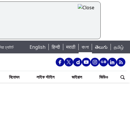
|
English
हिन्दी
मराठी
বাংলা
తెలుగు
தமிழ்
Jannat Toha Hot Video: জান্নাত তোহার নতুন ইনস্টা পোস্ট দেখে হৃদয় গলল নেটিজেনদের
বিনোদন
লাইফ স্টাইল
ভাইরাল
ভিডিও