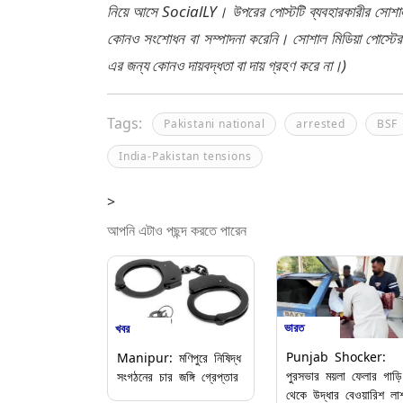
নিয়ে আসে SocialLY। উপরের পোস্টটি ব্যবহারকারীর সোশাল 
কোনও সংশোধন বা সম্পাদনা করেনি। সোশাল মিডিয়া পোস্টে
এর জন্য কোনও দায়বদ্ধতা বা দায় গ্রহণ করে না।)
Tags:
Pakistani national
arrested
BSF
India-Pakistan tensions
>
আপনি এটাও পছন্দ করতে পারেন
ভারত
খবর
Punjab Shocker:
Manipur: মণিপুরে নিষিদ্ধ
পুরসভার ময়লা ফেলার গাড়ি
সংগঠনের চার জঙ্গি গ্রেপ্তার
থেকে উদ্ধার বেওয়ারিশ লা