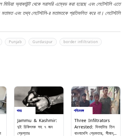
মিডিয়া অ্যাকাউন্ট থেকে সরাসরি এম্বেড করা হয়েছে এবং লেটেস্টলি এতে
র মতামত এবং তথ্য লেটেস্টলি-র মতামতকে প্রতিফলিত করে না। লেটেস্টলি
Punjab
Gurdaspur
border infiltration
পশ্চিমবঙ্গ
খবর
Three Infiltrators
Jammu & Kashmir:
Arrested: দিনহাটায় তিন
দুই চিকিৎসক সহ ৭ জন
শ
বাংলাদেশি গ্রেফতার, সীমান্ত
গ্রেপ্তার