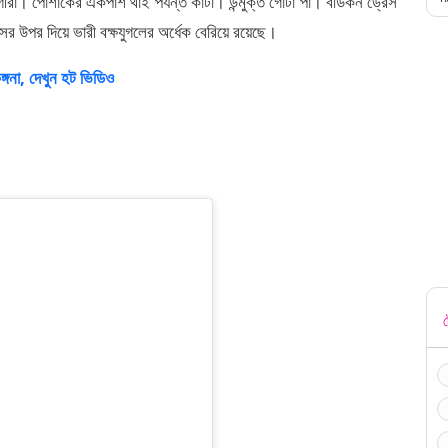
ুরাগীরা। পোশাকের একপাশ থাই পর্যন্ত কাটা। উন্মুক্ত গোটা পা। বডিকন ড্রেস
ের উপর দিয়ে ভারী বক্ষযুগলের অর্ধেক বেরিয়ে রয়েছে।
ঙ্গনা, দেখুন হট ভিডিও
ট