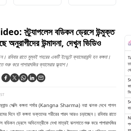
পেরোতে সাহায্যের অভিযোগ
দুই ভারতীয়র বিরুদ্ধে
্ট্র্যাপলেস বডিকন ড্রেসে উন্মুক্ত
ড়ছে অনুরাগীদের উন্মাদনা, দেখুন ভিডিও
 রবিবার রাতে মুম্বই শহরের একটি ইভেন্টে ক্যামেরাবন্দি হন কঙ্গনা।
T
তা
ে শুরু করে পাপারাৎজির ক্যামেরার ফ্ল্যাশ।
থে
S
কা
ভি
IST
S
অ্যান্ড সেক্সি কঙ্গনা শর্মার (Kangna Sharma) নয়া ঝলক দেখে পাগল
বা
ের দিনে হট কঙ্গনা ভক্তদের শরীরের পারদ আরও চড়াচ্ছেন। রবিবার রাতে
N
যাপলেস বডিকন ড্রেসে অভিনেত্রীকে দেখা মাত্রই ঝলসাতে শুরু করে পাপারাৎজির
পথ
বয