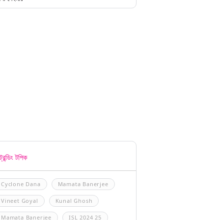
্রেন্ডিং টপিক
Cyclone Dana
Mamata Banerjee
Vineet Goyal
Kunal Ghosh
Mamata Banerjee
ISL 2024 25