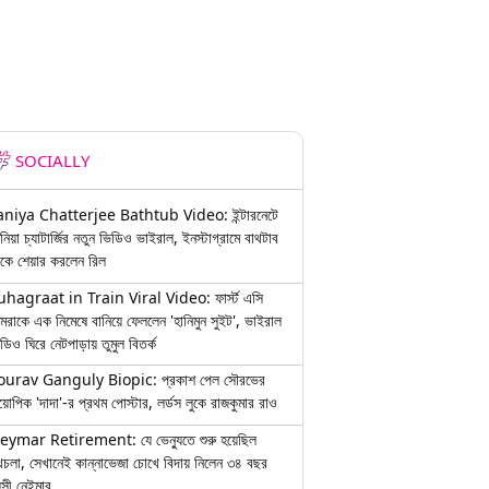
SOCIALLY
aniya Chatterjee Bathtub Video: ইন্টারনেটে
নিয়া চ্যাটার্জির নতুন ভিডিও ভাইরাল, ইনস্টাগ্রামে বাথটাব
কে শেয়ার করলেন রিল
uhagraat in Train Viral Video: ফার্স্ট এসি
মরাকে এক নিমেষে বানিয়ে ফেললেন 'হানিমুন সুইট', ভাইরাল
ডিও ঘিরে নেটপাড়ায় তুমুল বিতর্ক
ourav Ganguly Biopic: প্রকাশ পেল সৌরভের
য়োপিক 'দাদা'-র প্রথম পোস্টার, লর্ডস লুকে রাজকুমার রাও
eymar Retirement: যে ভেন্যুতে শুরু হয়েছিল
চলা, সেখানেই কান্নাভেজা চোখে বিদায় নিলেন ৩৪ বছর
়সী নেইমার