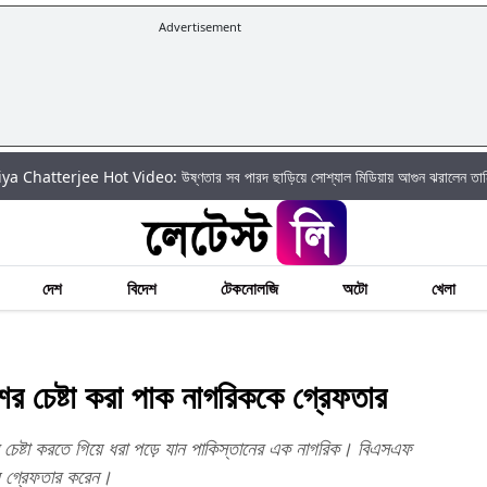
Advertisement
Hot Video: উষ্ণতার সব পারদ ছাড়িয়ে সোশ্যাল মিডিয়ায় আগুন ঝরালেন তানিয়া চ্যাটার্জি
দেশ
বিদেশ
টেকনোলজি
অটো
খেলা
র চেষ্টা করা পাক নাগরিককে গ্রেফতার
শের চেষ্টা করতে গিয়ে ধরা পড়ে যান পাকিস্তানের এক নাগরিক। বিএসএফ
য় গ্রেফতার করেন।