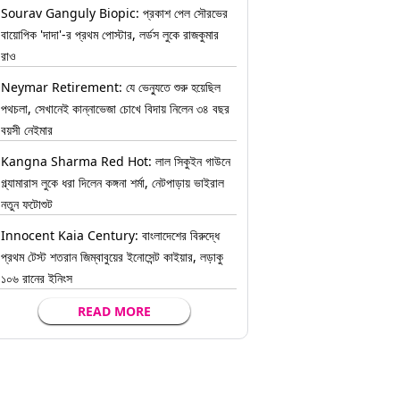
Sourav Ganguly Biopic: প্রকাশ পেল সৌরভের
বায়োপিক 'দাদা'-র প্রথম পোস্টার, লর্ডস লুকে রাজকুমার
রাও
Neymar Retirement: যে ভেন্যুতে শুরু হয়েছিল
পথচলা, সেখানেই কান্নাভেজা চোখে বিদায় নিলেন ৩৪ বছর
বয়সী নেইমার
Kangna Sharma Red Hot: লাল সিকুইন গাউনে
গ্ল্যামারাস লুকে ধরা দিলেন কঙ্গনা শর্মা, নেটপাড়ায় ভাইরাল
নতুন ফটোশুট
Innocent Kaia Century: বাংলাদেশের বিরুদ্ধে
প্রথম টেস্ট শতরান জিম্বাবুয়ের ইনোসেন্ট কাইয়ার, লড়াকু
১০৬ রানের ইনিংস
READ MORE