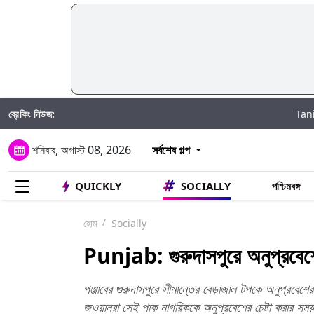
ব্রেকিং নিউজ:
Taniya Chatterjee 
শনিবার, অগাস্ট 08, 2026
সর্বশেষ গল্প
QUICKLY
SOCIALLY
পশ্চিমবঙ্গ
হোম
Socially
Punjab: গুরুদাসপুরে অনুপ্রবেশে
পঞ্জাবের গুরুদাসপুরে সীমান্তের বেড়াজাল টপকে অনুপ্রবে
জওয়ানরা সেই পাক নাগরিককে অনুপ্রবেশের চেষ্টা করার সম