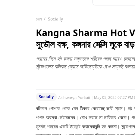
হোম
Socially
Kangna Sharma Hot Video: স
সুডৌল বক্ষ, কঙ্গনার সেক্সি লুকে বা
গরমের দিনে হট কঙ্গনা ভক্তদের শরীরের পারদ আরও চড়াচ্ছেন।
স্ট্র্যাপলেস বডিকন ড্রেসে অভিনেত্রীকে দেখা মাত্রই ঝলসাত
Socially
Aishwarya Purkait
|
May 05, 2025 07:27 PM 
বডিকন পোশাক থেকে যেন ঠিকরে বেরোচ্ছে ভারী স্তন। হট 
পাগল অবস্থা নেটজেনের। চোখ সরছে না নায়িকার থেকে। গরম
মুম্বই শহরের একটি ইভেন্টে ক্যামেরাবন্দি হন কঙ্গনা। স্ট্র্