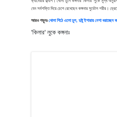
ক্যামেরার ফ্ল্যাশ। খোলা চুলে কঙ্গনার 'কিলার' লুকে মুগ্ধ অন
যেন সর্বশক্তি দিয়ে চেপে রেখেছেন কঙ্গনার সুডৌল শরীর। ড্রেস
আরও পড়ুনঃ
খোলা পিঠে এলো চুল, দুষ্টু ইশারায় নেশা ধরাচ্ছেন ক
'কিলার' লুকে কঙ্গনাঃ