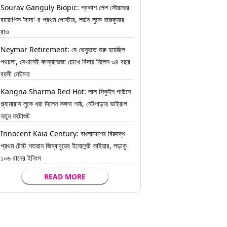
Sourav Ganguly Biopic: প্রকাশ পেল সৌরভের
বায়োপিক 'দাদা'-র প্রথম পোস্টার, লর্ডস লুকে রাজকুমার
রাও
Neymar Retirement: যে ভেন্যুতে শুরু হয়েছিল
পথচলা, সেখানেই কান্নাভেজা চোখে বিদায় নিলেন ৩৪ বছর
বয়সী নেইমার
Kangna Sharma Red Hot: লাল সিকুইন গাউনে
গ্ল্যামারাস লুকে ধরা দিলেন কঙ্গনা শর্মা, নেটপাড়ায় ভাইরাল
নতুন ফটোশুট
Innocent Kaia Century: বাংলাদেশের বিরুদ্ধে
প্রথম টেস্ট শতরান জিম্বাবুয়ের ইনোসেন্ট কাইয়ার, লড়াকু
১০৬ রানের ইনিংস
READ MORE