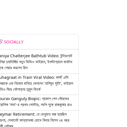
SOCIALLY
aniya Chatterjee Bathtub Video: ইন্টারনেটে
নিয়া চ্যাটার্জির নতুন ভিডিও ভাইরাল, ইনস্টাগ্রামে বাথটাব
কে শেয়ার করলেন রিল
uhagraat in Train Viral Video: ফার্স্ট এসি
মরাকে এক নিমেষে বানিয়ে ফেললেন 'হানিমুন সুইট', ভাইরাল
ডিও ঘিরে নেটপাড়ায় তুমুল বিতর্ক
ourav Ganguly Biopic: প্রকাশ পেল সৌরভের
য়োপিক 'দাদা'-র প্রথম পোস্টার, লর্ডস লুকে রাজকুমার রাও
eymar Retirement: যে ভেন্যুতে শুরু হয়েছিল
চলা, সেখানেই কান্নাভেজা চোখে বিদায় নিলেন ৩৪ বছর
়সী নেইমার