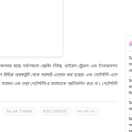
T
তা
 আপনার কাছে সর্বশেষতম ব্রেকিং নিউজ, ভাইরাল ট্রেন্ডস এবং ইনফরমেশন
থে
মিডিয়া অ্যাকাউন্ট থেকে সরাসরি এম্বেড করা হয়েছে এবং লেটেস্টলি এতে
S
র মতামত এবং তথ্য লেটেস্টলি-র মতামতকে প্রতিফলিত করে না। লেটেস্টলি
কা
ভি
S
বা
PALAK TIWARI
BOLLYWOOD
সারা আলি খান
N
পথ
বয