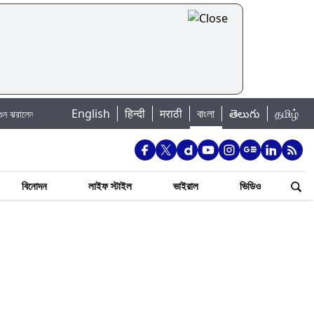
|
English
हिन्दी
मराठी
বাংলা
తెలుగు
தமிழ்
্যাটার্জি
Jannat Toha Hot Video: জান্নাত তোহার নতুন ইনস্টা পোস্ট দেখে হৃদয় গল
বিনোদন
লাইফ স্টাইল
ভাইরাল
ভিডিও