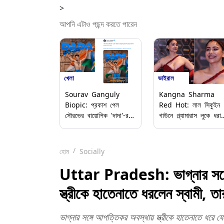
>
আপনি এটাও পছন্দ করতে পারেন
খেলা
ভাইরাল
Sourav Ganguly
Kangna Sharma
Biopic: প্রকাশ পেল
Red Hot: লাল সিকুইন
সৌরভের বায়োপিক 'দাদা'-র
গাউনে গ্ল্যামারাস লুকে ধরা
প্রথম পোস্টার, লর্ডস লুকে
দিলেন কঙ্গনা শর্মা, নেটপাড়ায
রাজকুমার রাও
ভাইরাল নতুন ফটোশুট
হোম
Socially
Uttar Pradesh: ভাগ্নার সঙ্গে
স্ত্রীকে হাতেনাতে ধরলেন স্বামী, 
ভাগ্নার সঙ্গে আপত্তিকর অবস্থায় স্ত্রীকে হাতেনাতে ধরে