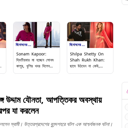
বিনোদনের খবর
বিনোদনের খবর
Sonam Kapoor:
Shilpa Shetty On
দ্বিতীয়বার মা হচ্ছেন সোনম
Shah Rukh Khan:
কাপুর, খুশির খবর দিলেন
ছাদে উঠবেন না কেউ,
়
নায়িকা
শিল্পাকে কী বললেন শাহরুখ
খান
ট
 উদ্দাম যৌনতা, আপত্তিকর অবস্থায়
তারপর যা করলেন
 ফেললেন স্বামী। উত্তরপ্রদেশের বুলন্দশহরে ঘটল এক আশ্চর্যজনক ঘটনা।