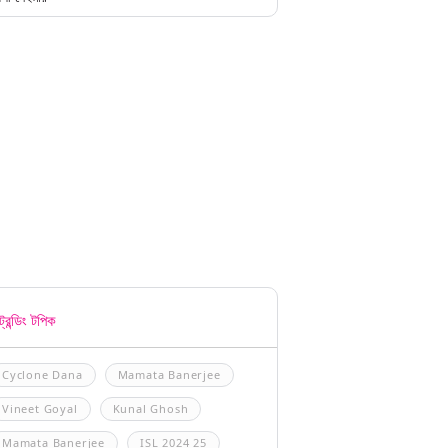
্রেন্ডিং টপিক
Cyclone Dana
Mamata Banerjee
Vineet Goyal
Kunal Ghosh
Mamata Banerjee
ISL 2024 25