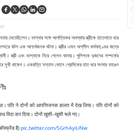
IST
ৌনতায় মেতেছিলেন। ভাগ্নার সঙ্গে আপত্তিকর অবস্থায় স্ত্রীকে হাতেনাতে ধরে
হরে ঘটল এক আশ্চর্যজনক ঘটনা। স্ত্রীর এমন অশ্লীল কর্মকাণ্ডের জন্যে
স্বামী। স্ত্রী এবং ভাগ্নাকে নিয়ে গেলেন থানায়। পুলিশকে দুজনের সম্পর্কের
 করে সুখী থাকেন। একরত্তি সন্তান কোলে প্রেমিকের হাত ধরে সংসার ভাঙেন
ণীঃ
र था। पति ने दोनों को आपत्तिजनक हालत में देख लिया। पति दोनों को
कसाथ विदा कर दिया। दोनों खुशी–खुशी चले गए।
ॉयफ्रेंड है)
pic.twitter.com/5GrhAyiUNw