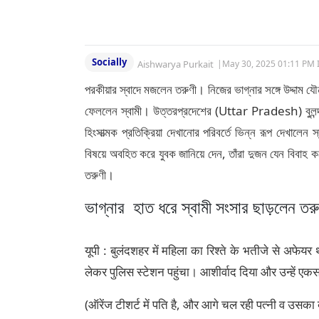
Socially
Aishwarya Purkait
|
May 30, 2025 01:11 PM 
পরকীয়ার স্বাদে মজলেন তরুণী। নিজের ভাগ্নার সঙ্গে উদ্দাম য
ফেললেন স্বামী। উত্তরপ্রদেশের (Uttar Pradesh) বুলন্দশ
হিংসাত্মক প্রতিক্রিয়া দেখানোর পরিবর্তে ভিন্ন রূপ দেখালেন 
বিষয়ে অবহিত করে যুবক জানিয়ে দেন, তাঁরা দুজন যেন বিবাহ
তরুণী।
ভাগ্নার হাত ধরে স্বামী সংসার ছাড়লেন তরু
यूपी : बुलंदशहर में महिला का रिश्ते के भतीजे से अफेय
लेकर पुलिस स्टेशन पहुंचा। आशीर्वाद दिया और उन्हें ए
(ऑरेंज टीशर्ट में पति है, और आगे चल रही पत्नी व उसका ब