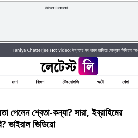
Advertisement
a Chatterjee Hot Video: উষ্ণতার সব পারদ ছাড়িয়ে সোশ্যাল মিডিয়ায় আগুন ঝরালেন তানিয়া চ
দেশ
বিদেশ
টেকনোলজি
অটো
খেলা
া পেলেন শ্বেতা-কন্যা? সারা, ইব্রাহিমের
ি? ভাইরাল ভিডিয়ো