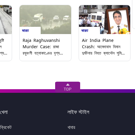
ভারত
ভারত
্টি
Raja Raghuvanshi
Air India Plane
ল
Murder Case: রাজা
Crash: আমেদাবাদ বিমান
শ্য
রঘুবংশী হত্যাকাণ্ডের দৃশ্য
দুর্ঘটনায় নিহত ক্যাপ্টেন সুমিতের
পুনর্নির্মাণ, সোনম-সহ তিন
দেহ পৌঁছল বাড়িতে, চোখের
অভিযুক্তকে নিয়ে চেরাপুঞ্জির
জলে ছেলেকে চিরবিদায় জানালেন
ঘটনাস্থলে পুলিশ
বৃদ্ধ বাবা
খেলা
লাইফ স্টাইল
ক্রিকেট
খাবার