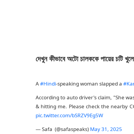
দেখুন কীভাবে অটো চালককে পায়ের চটি খুলে 
A
#Hindi
-speaking woman slapped a
#Ka
According to auto driver's claim, "She wa
& hitting me. Please check the nearby CC
pic.twitter.com/bSRZV9Eg5W
— Safa (@safaspeaks)
May 31, 2025