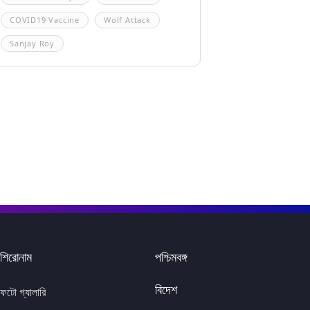
COVID19 Vaccine
Wolf Attack
Sanjay Roy
শিরোনাম
পশ্চিমবঙ্গ
বিদেশ
ফটো গ্যালারি