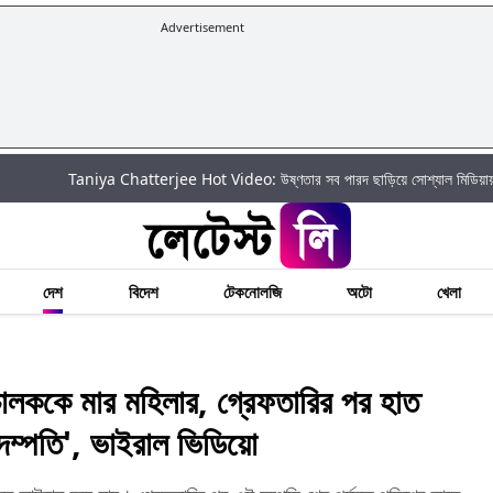
Advertisement
Taniya Chatterjee Hot Video: উষ্ণতার সব পারদ ছাড়িয়ে সোশ্যাল মিডিয়ায় আগুন ঝরালেন 
দেশ
বিদেশ
টেকনোলজি
অটো
খেলা
লককে মার মহিলার, গ্রেফতারির পর হাত
ী দম্পতি', ভাইরাল ভিডিয়ো