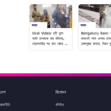
ভারত
ভারত
Viral Video: চটি খুলে
Bengaluru Rain: বৃষ
অটো চালককে মার মহিলার,
থামতেই সাদা ফেনায় ঢাক
গ্রেফতারির পর হাত জোড় করে
বেঙ্গালুরুর রাস্তা, বিরল দৃ
ক্ষমা চাইলেন 'হিন্দিভাষী দম্পতি',
দেখে অবাক নেটিজেনরা
ভাইরাল ভিডিয়ো
দেশ
বিনোদন
রাজনীতি
বলিউড