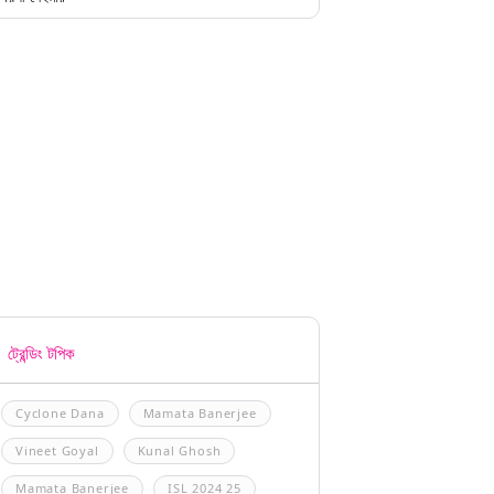
ট্রেন্ডিং টপিক
Cyclone Dana
Mamata Banerjee
Vineet Goyal
Kunal Ghosh
Mamata Banerjee
ISL 2024 25