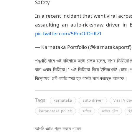
Safety
In a recent incident that went viral acro
assaulting an auto-rickshaw driver in 
pic.twitter.com/5PmOfDnKZl
— Karnataka Portfolio (@karnatakaportf
পাঙ্খুড়ি নামে ওই মহিলাকে অটো চালক বলেন, তাণর ভিডিয়ো 
বানা এবার ভিডিয়ো।' ওই ভিডিয়ো নিয়ে ইতিমধ্যেই জোর শো
বিদ্বেষের' ছবি কার্যত স্পষ্ট হল বলেই মনে করছেন অনেকে।
Tags:
karnataka
auto driver
Viral Vide
karanataka police
কর্ণাটক
কর্ণাটক পুলিশ
হিন
আপনি এটাও পছন্দ করতে পারেন