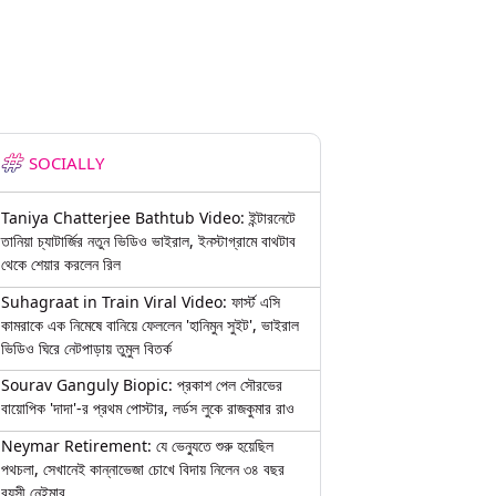
SOCIALLY
Taniya Chatterjee Bathtub Video: ইন্টারনেটে
তানিয়া চ্যাটার্জির নতুন ভিডিও ভাইরাল, ইনস্টাগ্রামে বাথটাব
থেকে শেয়ার করলেন রিল
Suhagraat in Train Viral Video: ফার্স্ট এসি
কামরাকে এক নিমেষে বানিয়ে ফেললেন 'হানিমুন সুইট', ভাইরাল
ভিডিও ঘিরে নেটপাড়ায় তুমুল বিতর্ক
Sourav Ganguly Biopic: প্রকাশ পেল সৌরভের
বায়োপিক 'দাদা'-র প্রথম পোস্টার, লর্ডস লুকে রাজকুমার রাও
Neymar Retirement: যে ভেন্যুতে শুরু হয়েছিল
পথচলা, সেখানেই কান্নাভেজা চোখে বিদায় নিলেন ৩৪ বছর
বয়সী নেইমার