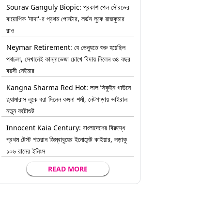
Sourav Ganguly Biopic: প্রকাশ পেল সৌরভের
বায়োপিক 'দাদা'-র প্রথম পোস্টার, লর্ডস লুকে রাজকুমার
রাও
Neymar Retirement: যে ভেন্যুতে শুরু হয়েছিল
পথচলা, সেখানেই কান্নাভেজা চোখে বিদায় নিলেন ৩৪ বছর
বয়সী নেইমার
Kangna Sharma Red Hot: লাল সিকুইন গাউনে
গ্ল্যামারাস লুকে ধরা দিলেন কঙ্গনা শর্মা, নেটপাড়ায় ভাইরাল
নতুন ফটোশুট
Innocent Kaia Century: বাংলাদেশের বিরুদ্ধে
প্রথম টেস্ট শতরান জিম্বাবুয়ের ইনোসেন্ট কাইয়ার, লড়াকু
১০৬ রানের ইনিংস
READ MORE