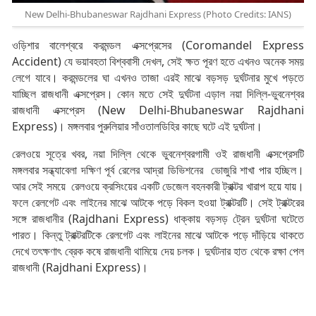
New Delhi-Bhubaneswar Rajdhani Express (Photo Credits: IANS)
ওড়িশার বালেশ্বরে করমন্ডল এক্সপ্রেসের (Coromandel Express
Accident) যে ভয়াবহতা বিশ্ববাসী দেখল, সেই ক্ষত পূরণ হতে এখনও অনেক সময়
লেগে যাবে। করমন্ডলের ঘা এখনও তাজা এরই মাঝে বড়সড় দুর্ঘটনার মুখে পড়তে
যাচ্ছিল রাজধানী এক্সপ্রেস। কোন মতে সেই দুর্ঘটনা এড়াল নয়া দিল্লি-ভুবনেশ্বর
রাজধানী এক্সপ্রেস (New Delhi-Bhubaneswar Rajdhani
Express)। মঙ্গলবার পুরুলিয়ার সাঁওতালডিহির কাছে ঘটে এই দুর্ঘটনা।
রেলওয়ে সূত্রে খবর, নয়া দিল্লি থেকে ভুবনেশ্বরগামী ওই রাজধানী এক্সপ্রেসটি
মঙ্গলবার সন্ধ্যাবেলা দক্ষিণ পূর্ব রেলের আদ্রা ডিভিশনের ভোজুরি শাখা পার হচ্ছিল।
আর সেই সময়ে রেলওয়ে ক্রসিংয়ের একটি ডেজেল বহনকারী ট্রাক্টর খারাপ হয়ে যায়।
ফলে রেলগেট এবং লাইনের মাঝে আটকে পড়ে বিকল হওয়া ট্রাক্টরটি। সেই ট্রাক্টরের
সঙ্গে রাজধানীর (Rajdhani Express) ধাক্কায় বড়সড় ট্রেন দুর্ঘটনা ঘটেতে
পারত। কিন্তু ট্রাক্টরটিকে রেলগেট এবং লাইনের মাঝে আটকে পড়ে দাঁড়িয়ে থাকতে
দেখে তৎক্ষণাৎ ব্রেক কষে রাজধানী থামিয়ে দেয় চলক। দুর্ঘটনার হাত থেকে রক্ষা পেল
রাজধানী (Rajdhani Express)।