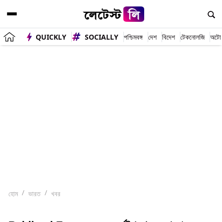
QUICKLY
SOCIALLY
পশ্চিমবঙ্গ
দেশ
বিদেশ
টেকনোলজি
অটো
হোম
ভারত
খবর