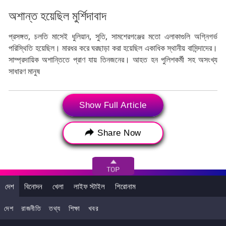
অশান্ত হয়েছিল মুর্শিদাবাদ
প্রসঙ্গত, চলতি মাসেই ধুলিয়ান, সুতি, সামশেরগঞ্জের মতো এলাকাগুলি অগ্নিগর্ভ
পরিস্থিতি হয়েছিল। মারধর করে ঘরছাড়া করা হয়েছিল একাধিক স্থানীয় বাসিন্দাদের।
সাম্প্রদায়িক অশান্তিতে প্রাণ যায় তিনজনের। আহত হন পুলিশকর্মী সহ অসংখ্য
সাধারণ মানুষ
Show Full Article
Tags:
Murshidabad
Sukanta Majumdar. CM Mamata Banerjee
Share Now
Murshidabad Violence
West Bengal Police
মুর্শিদাবাদ
সুকান্ত মজুমদার
দেশ
বিনোদন
খেলা
লাইফ স্টাইল
শিরোনাম
দেশ
রাজনীতি
তথ্য
শিক্ষা
খবর