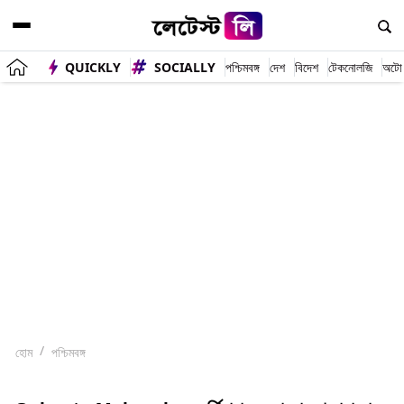
QUICKLY
SOCIALLY
পশ্চিমবঙ্গ
দেশ
বিদেশ
টেকনোলজি
অটো
হোম
পশ্চিমবঙ্গ