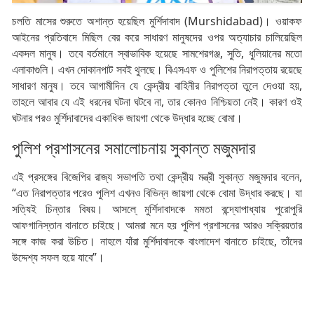
চলতি মাসের শুরুতে অশান্ত হয়েছিল মুর্শিদাবাদ (Murshidabad)। ওয়াকফ
আইনের প্রতিবাদে মিছিল বের করে সাধারণ মানুষদের ওপর অত্যাচার চালিয়েছিল
একদল মানুষ। তবে বর্তমানে স্বাভাবিক হয়েছে সামশেরগঞ্জ, সুতি, ধুলিয়ানের মতো
এলাকাগুলি। এখন দোকানপাট সবই থুলছে। বিএসএফ ও পুলিশের নিরাপত্তায় রয়েছে
সাধারণ মানুষ। তবে আগামীদিন যে কেন্দ্রীয় বাহিনীর নিরাপত্তা তুলে দেওয়া হয়,
তাহলে আবার যে এই ধরনের ঘটনা ঘটবে না, তার কোনও নিশ্চিয়তা নেই। কারণ ওই
ঘটনার পরও মুর্শিদাবাদের একাধিক জায়গা থেকে উদ্ধার হচ্ছে বোমা।
পুলিশ প্রশাসনের সমালোচনায় সুকান্ত মজুমদার
এই প্রসঙ্গের বিজেপির রাজ্য সভাপতি তথা কেন্দ্রীয় মন্ত্রী সুকান্ত মজুমদার বলেন,
“এত নিরাপত্তার পরেও পুলিশ এখনও বিভিন্ন জায়গা থেকে বোমা উদ্ধার করছে। যা
সত্যিই চিন্তার বিষয়। আসলে্ মুর্শিদাবাদকে মমতা বন্দ্যোপাধ্যায় পুরোপুরি
আফগানিস্তান বানাতে চাইছে। আমরা মনে হয় পুলিশ প্রশাসনের আরও সক্রিয়তার
সঙ্গে কাজ করা উচিত। নাহলে যাঁরা মুর্শিদাবাদকে বাংলাদেশ বানাতে চাইছে, তাঁদের
উদ্দেশ্য সফল হয়ে যাবে”।