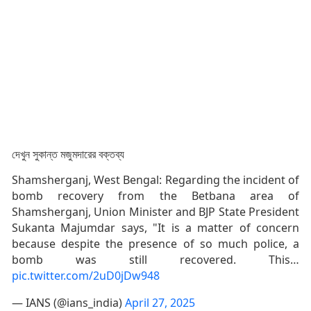
দেখুন সুকান্ত মজুমদারের বক্তব্য
Shamsherganj, West Bengal: Regarding the incident of
bomb recovery from the Betbana area of
Shamsherganj, Union Minister and BJP State President
Sukanta Majumdar says, "It is a matter of concern
because despite the presence of so much police, a
bomb was still recovered. This…
pic.twitter.com/2uD0jDw948
— IANS (@ians_india)
April 27, 2025