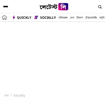
QUICKLY
SOCIALLY
পশ্চিমবঙ্গ
দেশ
বিদেশ
টেকনোলজি
অটো
হোম
Socially