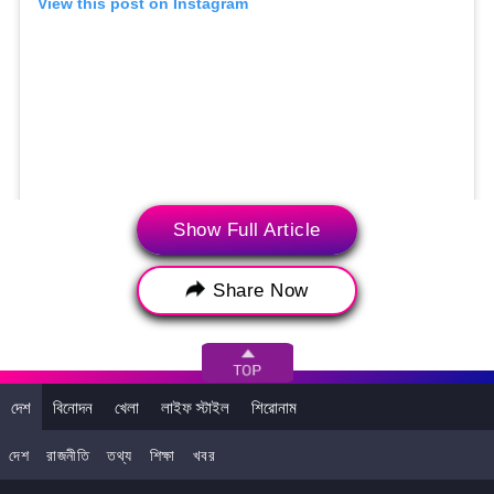
View this post on Instagram
Show Full Article
দেখুন সেই তীব্র গতির হারিকেনের ভয়াবহ রূপ...
Share Now
দেশ
বিনোদন
খেলা
লাইফ স্টাইল
শিরোনাম
দেশ
রাজনীতি
তথ্য
শিক্ষা
খবর