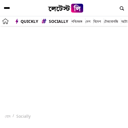
QUICKLY
SOCIALLY
পশ্চিমবঙ্গ
দেশ
বিদেশ
টেকনোলজি
অটো
হোম
Socially