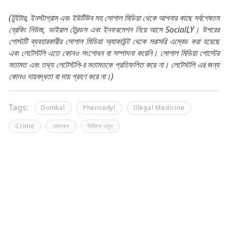
(টুইটার, ইনস্টাগ্রাম এবং ইউটিউব সহ সোশাল মিডিয়া থেকে আপনার কাছে সর্বশেষতম
ব্রেকিং নিউজ, ভাইরাল ট্রেন্ডস এবং ইনফরমেশন নিয়ে আসে SocialLY। উপরের
পোস্টটি ব্যবহারকারীর সোশাল মিডিয়া অ্যাকাউন্ট থেকে সরাসরি এম্বেড করা হয়েছে
এবং লেটেস্টলি এতে কোনও সংশোধন বা সম্পাদনা করেনি। সোশাল মিডিয়া পোস্টের
মতামত এবং তথ্য লেটেস্টলি-র মতামতকে প্রতিফলিত করে না। লেটেস্টলি এর জন্য
কোনও দায়বদ্ধতা বা দায় গ্রহণ করে না।)
Tags:
Domkal
Phensedyl
Illegal Medicine
Crime
ডোমকল
নিষিদ্ধ ওষুধ