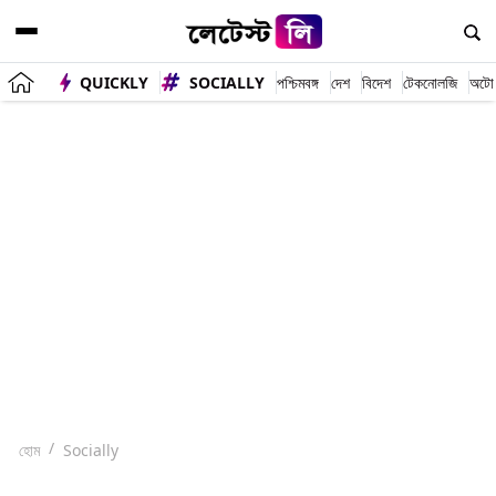
QUICKLY
SOCIALLY
পশ্চিমবঙ্গ
দেশ
বিদেশ
টেকনোলজি
অটো
হোম
Socially