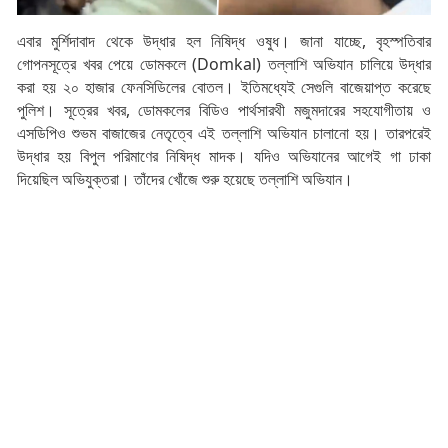
এবার মুর্শিদাবাদ থেকে উদ্ধার হল নিষিদ্ধ ওষুধ। জানা যাচ্ছে, বৃহস্পতিবার
গোপনসূত্রে খবর পেয়ে ডোমকলে (Domkal) তল্লাশি অভিযান চালিয়ে উদ্ধার
করা হয় ২০ হাজার ফেনসিডিলের বোতল। ইতিমধ্যেই সেগুলি বাজেয়াপ্ত করেছে
পুলিশ। সূত্রের খবর, ডোমকলের বিডিও পার্থসারথী মজুমদারের সহযোগীতায় ও
এসডিপিও শুভম বাজাজের নেতৃত্বে এই তল্লাশি অভিযান চালানো হয়। তারপরেই
উদ্ধার হয় বিপুল পরিমাণের নিষিদ্ধ মাদক। যদিও অভিযানের আগেই গা ঢাকা
দিয়েছিল অভিযুক্তরা। তাঁদের খোঁজে শুরু হয়েছে তল্লাশি অভিযান।