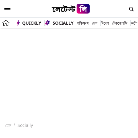
QUICKLY
SOCIALLY
পশ্চিমবঙ্গ
দেশ
বিদেশ
টেকনোলজি
অটো
হোম
Socially