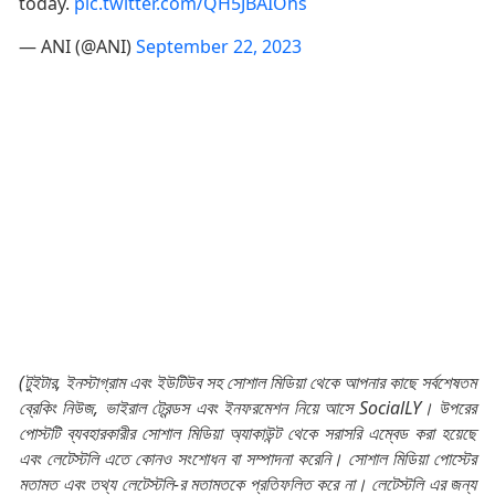
today.
pic.twitter.com/QH5JBAIOhs
— ANI (@ANI)
September 22, 2023
(টুইটার, ইনস্টাগ্রাম এবং ইউটিউব সহ সোশাল মিডিয়া থেকে আপনার কাছে সর্বশেষতম
ব্রেকিং নিউজ, ভাইরাল ট্রেন্ডস এবং ইনফরমেশন নিয়ে আসে SocialLY। উপরের
পোস্টটি ব্যবহারকারীর সোশাল মিডিয়া অ্যাকাউন্ট থেকে সরাসরি এম্বেড করা হয়েছে
এবং লেটেস্টলি এতে কোনও সংশোধন বা সম্পাদনা করেনি। সোশাল মিডিয়া পোস্টের
মতামত এবং তথ্য লেটেস্টলি-র মতামতকে প্রতিফলিত করে না। লেটেস্টলি এর জন্য