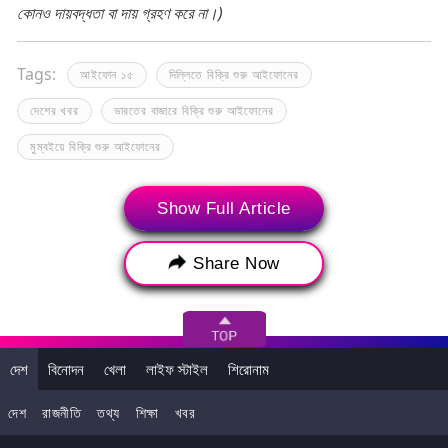
কোনও দায়বদ্ধতা বা দায় গ্রহণ করে না।)
Tags:
আইফোন ১৫
দিল্লিতে বিক্রি শুরু আইফোনের
দেশের খবর
ভারতের বাজারে বিক্রি শুরু আইফোনের
মুম্বইয়ে বিক্রি শুরু আইফোনের
Show Full Article
Share Now
দেশ
বিনোদন
খেলা
লাইফ স্টাইল
শিরোনাম
দেশ
রাজনীতি
তথ্য
শিক্ষা
খবর
>