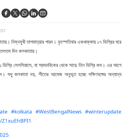
 IST
তায়। নিম্নমুখী তাপমাত্রার পারদ। বৃহস্পতিবার একধাক্কায় ১৭ ডিগ্রির ঘরে
 শীতলতম দিন কলকাতায়।
.১ ডিগ্রি সেলসিয়াসে, যা স্বাভাবিকের থেকে সাড়ে তিন ডিগ্রি কম। এর আগে
াস। শুধু কলকাতা নয়, শীতের আমেজ অনুভূত হচ্ছে দক্ষিণবঙ্গের অন্যান্য
ate
#kolkata
#WestBengalNews
#winterupdate
om/Z1xuEhBPI1
2025