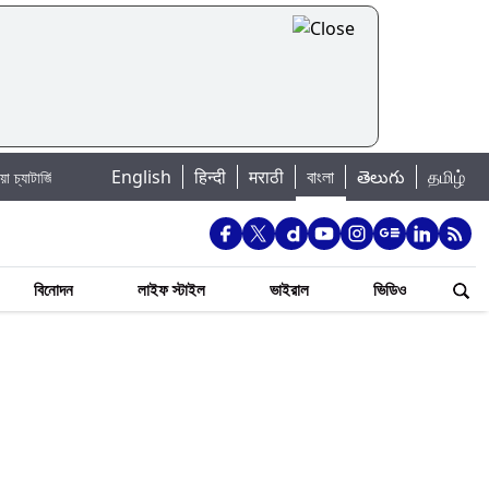
English
हिन्दी
मराठी
বাংলা
తెలుగు
தமிழ்
Jannat Toha Hot Video: জান্নাত তোহার নতুন ইনস্টা পোস্ট দেখে হৃদয় গলল নেটিজেনদের, 
বিনোদন
লাইফ স্টাইল
ভাইরাল
ভিডিও