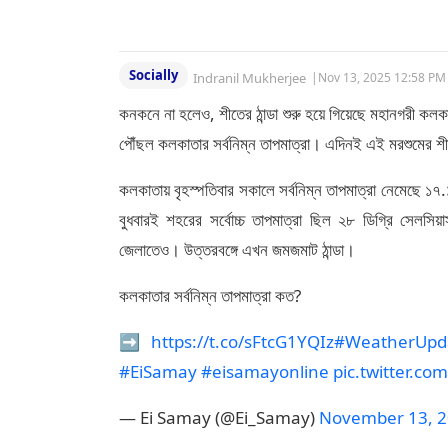
Socially
Indranil Mukherjee
|
Nov 13, 2025 12:58 PM
কনকনে না হলেও, শীতের ঠান্ডা শুরু হয়ে গিয়েছে মহানগরী কলকা
পৌঁছল কলকাতার সর্বনিম্ন তাপমাত্রা। এদিনই এই মরশুমের
কলকাতায় বৃহস্পতিবার সকালে সর্বনিম্ন তাপমাত্রা নেমেছে ১৭
বুধবারই শহরের সর্বোচ্চ তাপমাত্রা ছিল ২৮ ডিগ্রি সেলসিয়
জেলাতেও। উত্তরবঙ্গে এখন জমজমাট ঠান্ডা।
কলকাতার সর্বনিম্ন তাপমাত্রা কত?
➡️
https://t.co/sFtcG1YQIz
#WeatherUpd
#EiSamay
#eisamayonline
pic.twitter.c
— Ei Samay (@Ei_Samay)
November 13, 