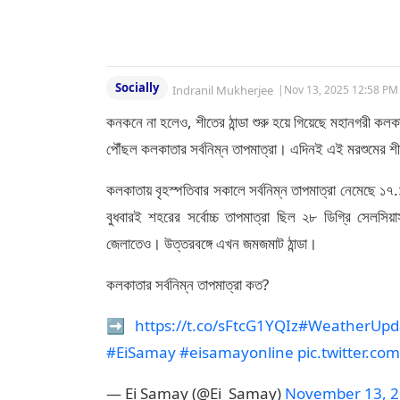
Socially
Indranil Mukherjee
|
Nov 13, 2025 12:58 PM
কনকনে না হলেও, শীতের ঠান্ডা শুরু হয়ে গিয়েছে মহানগরী কলকা
পৌঁছল কলকাতার সর্বনিম্ন তাপমাত্রা। এদিনই এই মরশুমের
কলকাতায় বৃহস্পতিবার সকালে সর্বনিম্ন তাপমাত্রা নেমেছে ১৭
বুধবারই শহরের সর্বোচ্চ তাপমাত্রা ছিল ২৮ ডিগ্রি সেলসিয়
জেলাতেও। উত্তরবঙ্গে এখন জমজমাট ঠান্ডা।
কলকাতার সর্বনিম্ন তাপমাত্রা কত?
➡️
https://t.co/sFtcG1YQIz
#WeatherUpd
#EiSamay
#eisamayonline
pic.twitter.c
— Ei Samay (@Ei_Samay)
November 13, 