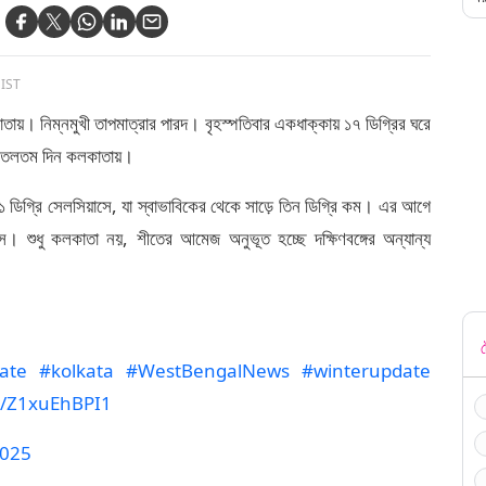
 IST
তায়। নিম্নমুখী তাপমাত্রার পারদ। বৃহস্পতিবার একধাক্কায় ১৭ ডিগ্রির ঘরে
 শীতলতম দিন কলকাতায়।
.১ ডিগ্রি সেলসিয়াসে, যা স্বাভাবিকের থেকে সাড়ে তিন ডিগ্রি কম। এর আগে
াস। শুধু কলকাতা নয়, শীতের আমেজ অনুভূত হচ্ছে দক্ষিণবঙ্গের অন্যান্য
ট
ate
#kolkata
#WestBengalNews
#winterupdate
om/Z1xuEhBPI1
2025