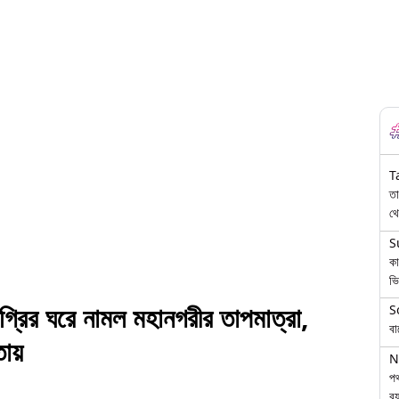
T
তা
থে
S
কা
ভি
 ঘরে নামল মহানগরীর তাপমাত্রা,
S
বা
তায়
N
পথ
বয