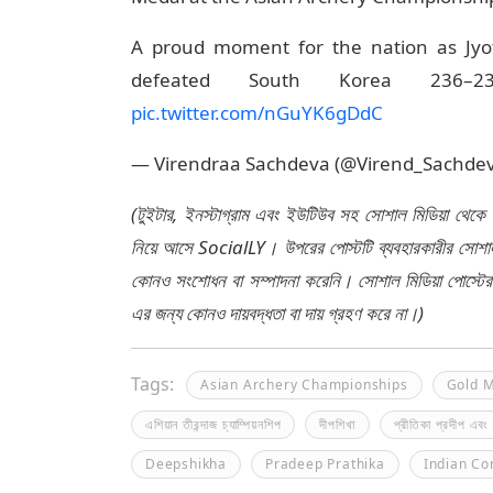
A proud moment for the nation as Jyo
defeated South Korea 236–23
pic.twitter.com/nGuYK6gDdC
— Virendraa Sachdeva (@Virend_Sachde
(টুইটার, ইনস্টাগ্রাম এবং ইউটিউব সহ সোশাল মিডিয়া থেকে
নিয়ে আসে SocialLY। উপরের পোস্টটি ব্যবহারকারীর সোশাল 
কোনও সংশোধন বা সম্পাদনা করেনি। সোশাল মিডিয়া পোস্টে
এর জন্য কোনও দায়বদ্ধতা বা দায় গ্রহণ করে না।)
Tags:
Asian Archery Championships
Gold M
এশিয়ান তীরন্দাজ চ্যাম্পিয়নশিপ
দীপশিখা
প্রীতিকা প্রদীপ এবং 
Deepshikha
Pradeep Prathika
Indian C