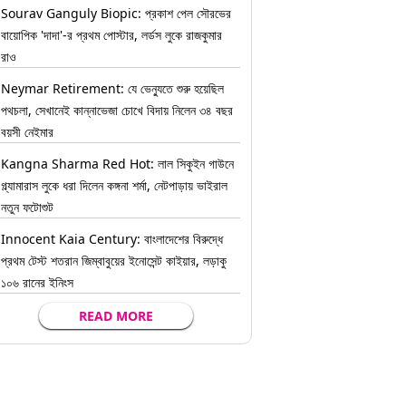
Sourav Ganguly Biopic: প্রকাশ পেল সৌরভের
বায়োপিক 'দাদা'-র প্রথম পোস্টার, লর্ডস লুকে রাজকুমার
রাও
Neymar Retirement: যে ভেন্যুতে শুরু হয়েছিল
পথচলা, সেখানেই কান্নাভেজা চোখে বিদায় নিলেন ৩৪ বছর
বয়সী নেইমার
Kangna Sharma Red Hot: লাল সিকুইন গাউনে
গ্ল্যামারাস লুকে ধরা দিলেন কঙ্গনা শর্মা, নেটপাড়ায় ভাইরাল
নতুন ফটোশুট
Innocent Kaia Century: বাংলাদেশের বিরুদ্ধে
প্রথম টেস্ট শতরান জিম্বাবুয়ের ইনোসেন্ট কাইয়ার, লড়াকু
১০৬ রানের ইনিংস
READ MORE