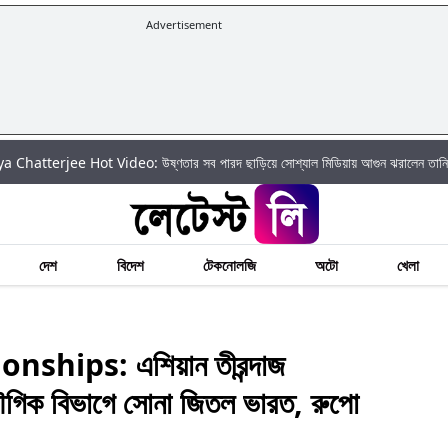
Advertisement
|
ot Video: উষ্ণতার সব পারদ ছাড়িয়ে সোশ্যাল মিডিয়ায় আগুন ঝরালেন তানিয়া চ্যাটার্জি
দেশ
বিদেশ
টেকনোলজি
অটো
খেলা
ips: এশিয়ান তীরন্দাজ
যৌগিক বিভাগে সোনা জিতল ভারত, রুপো