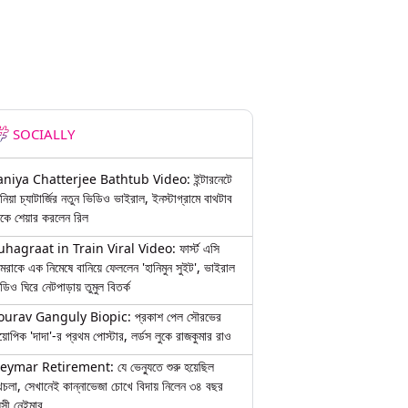
SOCIALLY
aniya Chatterjee Bathtub Video: ইন্টারনেটে
নিয়া চ্যাটার্জির নতুন ভিডিও ভাইরাল, ইনস্টাগ্রামে বাথটাব
কে শেয়ার করলেন রিল
uhagraat in Train Viral Video: ফার্স্ট এসি
মরাকে এক নিমেষে বানিয়ে ফেললেন 'হানিমুন সুইট', ভাইরাল
ডিও ঘিরে নেটপাড়ায় তুমুল বিতর্ক
ourav Ganguly Biopic: প্রকাশ পেল সৌরভের
য়োপিক 'দাদা'-র প্রথম পোস্টার, লর্ডস লুকে রাজকুমার রাও
eymar Retirement: যে ভেন্যুতে শুরু হয়েছিল
চলা, সেখানেই কান্নাভেজা চোখে বিদায় নিলেন ৩৪ বছর
়সী নেইমার