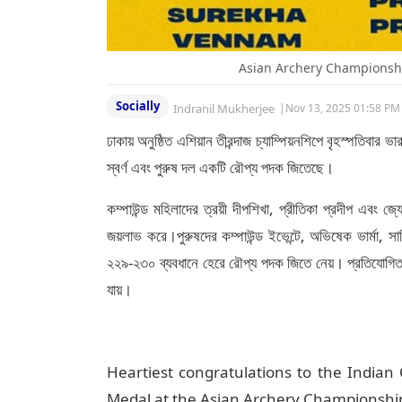
Asian Archery Championshi
Socially
Indranil Mukherjee
|
Nov 13, 2025 01:58 PM
ঢাকায় অনুষ্ঠিত এশিয়ান তীরন্দাজ চ্যাম্পিয়নশিপে বৃহস্পতিবার 
স্বর্ণ এবং পুরুষ দল একটি রৌপ্য পদক জিতেছে।
কম্পাউন্ড মহিলাদের ত্রয়ী দীপশিখা, প্রীতিকা প্রদীপ এবং জ্
জয়লাভ করে।পুরুষদের কম্পাউন্ড ইভেন্টে, অভিষেক ভার্মা, স
২২৯-২৩০ ব্যবধানে হেরে রৌপ্য পদক জিতে নেয়। প্রতিযোগিতা পু
যায়।
Heartiest congratulations to the India
Medal at the Asian Archery Championship!