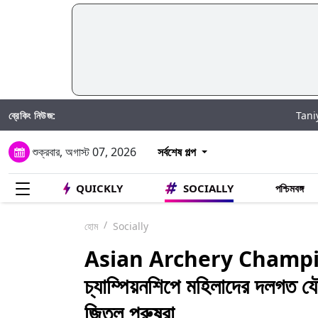
ব্রেকিং নিউজ:
Taniya Chatterjee H
শুক্রবার, অগাস্ট 07, 2026
সর্বশেষ গল্প
QUICKLY
SOCIALLY
পশ্চিমবঙ্গ
হোম
Socially
Asian Archery Championsh
চ্যাম্পিয়নশিপে মহিলাদের দলগত 
জিতল পুরুষরা