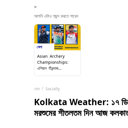
>
আপনি এটাও পছন্দ করতে পারেন
খেলা
Asian Archery
Championships:
এশিয়ান তীরন্দাজ
চ্যাম্পিয়নশিপে মহিলাদের
দলগত যৌগিক বিভাগে সোনা
জিতল ভারত, রুপো জিতল
হোম
Socially
পুরুষরা
Kolkata Weather: ১৭ ডিগ্রির
মরশুমের শীতলতম দিন আজ কলকা