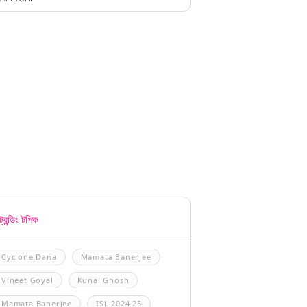
্রেন্ডিং টপিক
Cyclone Dana
Mamata Banerjee
Vineet Goyal
Kunal Ghosh
Mamata Banerjee
ISL 2024 25