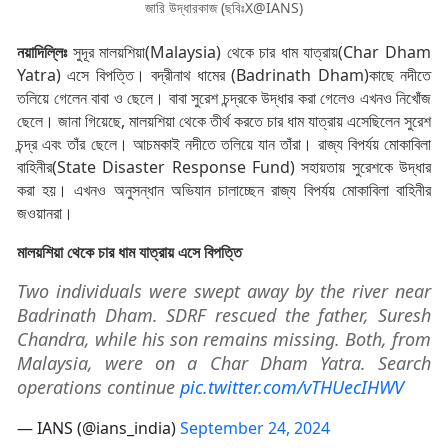
জারি উদ্ধারকাজ (ছবিঃX@IANS)
নয়াদিল্লিঃ
সুদূর মালয়শিয়া(Malaysia) থেকে চার ধাম যাত্রায়(Char Dham
Yatra) এসে বিপত্তি। বদ্রীনাথ ধামের (Badrinath Dham)কাছে নদীতে
তলিয়ে গেলেন বাবা ও ছেলে। বাবা সুরেশ চন্দ্রকে উদ্ধার করা গেলেও এখনও নিখোঁজ
ছেলে। জানা গিয়েছে, মালয়শিয়া থেকে তীর্থ করতে চার ধাম যাত্রায় এসেছিলেন সুরেশ
চন্দ্র এবং তাঁর ছেলে। আচমকাই নদীতে তলিয়ে যান তাঁরা। রাজ্য বিপর্যয় মোকাবিলা
বাহিনীর(State Disaster Response Fund) সহায়তায় সুরেশকে উদ্ধার
করা হয়। এখনও অনুসন্ধান অভিযান চালাচ্ছেন রাজ্য বিপর্যয় মোকাবিলা বাহিনীর
জওয়ানরা।
মালয়শিয়া থেকে চার ধাম যাত্রায় এসে বিপত্তি
Two individuals were swept away by the river near
Badrinath Dham. SDRF rescued the father, Suresh
Chandra, while his son remains missing. Both, from
Malaysia, were on a Char Dham Yatra. Search
operations continue
pic.twitter.com/vTHUecIHWV
— IANS (@ians_india)
September 24, 2024