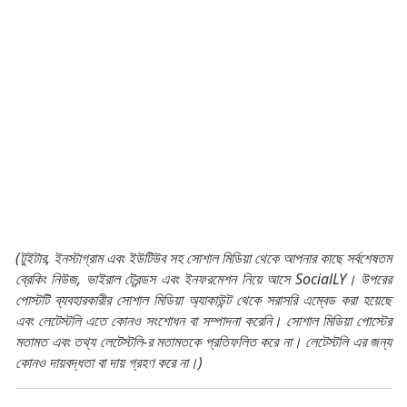
(টুইটার, ইনস্টাগ্রাম এবং ইউটিউব সহ সোশাল মিডিয়া থেকে আপনার কাছে সর্বশেষতম
ব্রেকিং নিউজ, ভাইরাল ট্রেন্ডস এবং ইনফরমেশন নিয়ে আসে SocialLY। উপরের
পোস্টটি ব্যবহারকারীর সোশাল মিডিয়া অ্যাকাউন্ট থেকে সরাসরি এম্বেড করা হয়েছে
এবং লেটেস্টলি এতে কোনও সংশোধন বা সম্পাদনা করেনি। সোশাল মিডিয়া পোস্টের
মতামত এবং তথ্য লেটেস্টলি-র মতামতকে প্রতিফলিত করে না। লেটেস্টলি এর জন্য
কোনও দায়বদ্ধতা বা দায় গ্রহণ করে না।)