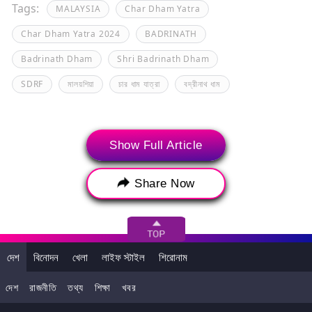
Tags:
MALAYSIA
Char Dham Yatra
Char Dham Yatra 2024
BADRINATH
Badrinath Dham
Shri Badrinath Dham
SDRF
মালয়শিয়া
চার ধাম যাত্রা
বদ্রীনাথ ধাম
Show Full Article
Share Now
দেশ
বিনোদন
খেলা
লাইফ স্টাইল
শিরোনাম
দেশ
রাজনীতি
তথ্য
শিক্ষা
খবর
>