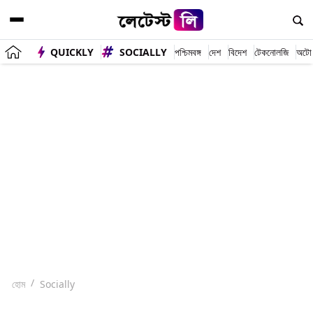
QUICKLY
SOCIALLY
পশ্চিমবঙ্গ
দেশ
বিদেশ
টেকনোলজি
অটো
হোম
Socially