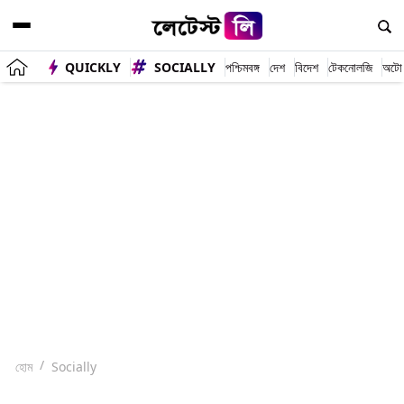
QUICKLY
SOCIALLY
পশ্চিমবঙ্গ
দেশ
বিদেশ
টেকনোলজি
অটো
হোম
Socially