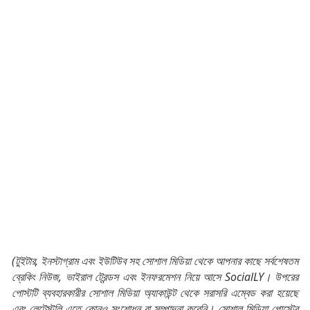
(টুইটার, ইনস্টাগ্রাম এবং ইউটিউব সহ সোশাল মিডিয়া থেকে আপনার কাছে সর্বশেষতম
ব্রেকিং নিউজ, ভাইরাল ট্রেন্ডস এবং ইনফরমেশন নিয়ে আসে SocialLY। উপরের
পোস্টটি ব্যবহারকারীর সোশাল মিডিয়া অ্যাকাউন্ট থেকে সরাসরি এম্বেড করা হয়েছে
এবং লেটেস্টলি এতে কোনও সংশোধন বা সম্পাদনা করেনি। সোশাল মিডিয়া পোস্টের