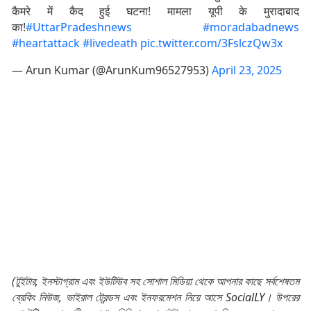
कैमरे में कैद हुई घटना! मामला यूपी के मुरादाबाद
का!
#UttarPradeshnews
#moradabadnews
#heartattack
#livedeath
pic.twitter.com/3FslczQw3x
— Arun Kumar (@ArunKum96527953)
April 23, 2025
(টুইটার, ইনস্টাগ্রাম এবং ইউটিউব সহ সোশাল মিডিয়া থেকে আপনার কাছে সর্বশেষতম
ব্রেকিং নিউজ, ভাইরাল ট্রেন্ডস এবং ইনফরমেশন নিয়ে আসে SocialLY। উপরের