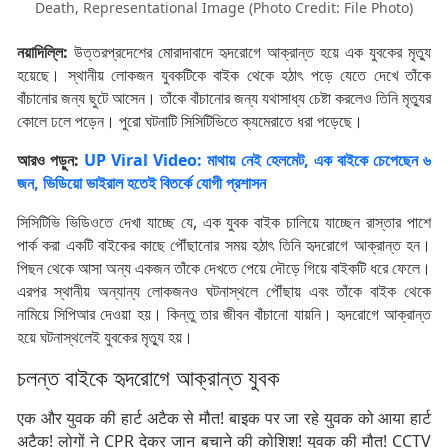
Death, Representational Image (Photo Credit: File Photo)
নয়াদিল্লি:
উত্তরপ্রদেশের মোরাদাবাদে হৃদরোগে আক্রান্ত হয়ে এক যুবকের মৃত্যু
হয়েছে। স্থানীয় লোকজন যুবকটিকে বাইক থেকে হঠাৎ পড়ে যেতে দেখে তাঁকে
বাঁচানোর জন্য ছুটে আসেন। তাঁকে বাঁচানোর জন্য যথাসাধ্য চেষ্টা করলেও তিনি মৃত্যুর
কোলে ঢলে পড়েন। পুরো ঘটনাটি সিসিটিভিতে ক্যমেরাতে ধরা পড়েছে।
আরও পড়ুন:
UP Viral Video: মাথায় নেই হেলমেট, এক বাইকে চেপেছেন ৬
জন, ভিডিয়ো ভাইরাল হতেই বিতর্কে যোগী প্রশাসন
সিসিটিভি ভিডিওতে দেখা যাচ্ছে যে, এক যুবক বাইক চালিয়ে যাচ্ছেন রাস্তার পাশে
পার্ক করা একটি বাইকের কাছে পৌঁছানোর সময় হঠাৎ তিনি হৃদরোগে আক্রান্ত হন।
পিছন থেকে আসা অন্য একজন তাঁকে দেখতে পেয়ে দৌড়ে গিয়ে বাইকটি ধরে ফেলে।
এরপর স্থানীয় অন্যান্য লোকজনও ঘটনাস্থলে পৌঁছায় এবং তাঁকে বাইক থেকে
নামিয়ে সিপিআর দেওয়া হয়। কিন্তু তার জীবন বাঁচানো যায়নি। হৃদরোগে আক্রান্ত
হয়ে ঘটনাস্থলেই যুবকের মৃত্যু হয়।
চলন্ত বাইকে হৃদরোগে আক্রান্ত যুবক
एक और युवक की हार्ट अटैक से मौत! बाइक पर जा रहे युवक को आया हार्ट
अटैक! लोगों ने CPR देकर जान बचाने की कोशिश! युवक की मौत! CCTV