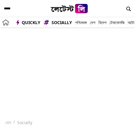
QUICKLY
SOCIALLY
পশ্চিমবঙ্গ
দেশ
বিদেশ
টেকনোলজি
অটো
হোম
Socially