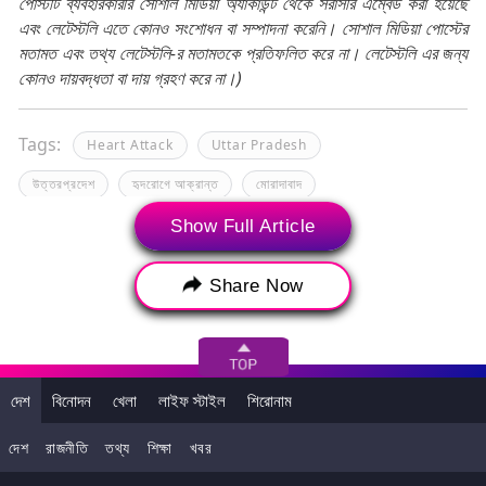
পোস্টটি ব্যবহারকারীর সোশাল মিডিয়া অ্যাকাউন্ট থেকে সরাসরি এম্বেড করা হয়েছে
এবং লেটেস্টলি এতে কোনও সংশোধন বা সম্পাদনা করেনি। সোশাল মিডিয়া পোস্টের
মতামত এবং তথ্য লেটেস্টলি-র মতামতকে প্রতিফলিত করে না। লেটেস্টলি এর জন্য
কোনও দায়বদ্ধতা বা দায় গ্রহণ করে না।)
Tags:
Heart Attack
Uttar Pradesh
উত্তরপ্রদেশ
হৃদরোগে আক্রান্ত
মোরাদাবাদ
Show Full Article
Share Now
দেশ
বিনোদন
খেলা
লাইফ স্টাইল
শিরোনাম
দেশ
রাজনীতি
তথ্য
শিক্ষা
খবর