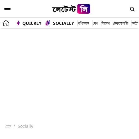
QUICKLY
SOCIALLY
পশ্চিমবঙ্গ
দেশ
বিদেশ
টেকনোলজি
অটো
হোম
Socially