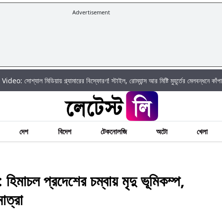
Advertisement
িয়ায় গ্ল্যামারের বিস্ফোরণ! স্টাইল, রোম্যান্স আর মিষ্টি মুহূর্তের মেলবন্ধনে কাঁপালেন জান্নাত 
দেশ
বিদেশ
টেকনোলজি
অটো
খেলা
 প্রদেশের চম্বায় মৃদু ভূমিকম্প,
াত্রা