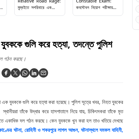
Relative Road Rage:
Constable Exam:
়
মুম্বইতে সপরিবারে এক
কনস্টেবল নিয়োগ পরীক্ষায়
ব্যক্তিকে মারধরের অভিযোগে
মোবাইল সহ ৬ জন আটক,
ইউসুফ পাঠানের শ্বশুর ও
তেহট্ট ও পলাশিপাড়ায় চাঞ্চল্য
আত্মীয়রা গ্রেপ্তার
যুবককে গুলি করে হত্যা, তদন্তে পুলিশ
 দল গঠন করছে।
ক যুবককে গুলি করে হত্যা করা হয়েছে। পুলিশ সূত্রে খবর, নিহত যুবকের
স্থানীয়রা তাঁকে উদ্ধার করে হাসপাতালে নিয়ে যায়, চিকিৎসকরা তাঁকে মৃত
ধরতে একাধিক দল গঠন করছে। কেন যুবককে খুন করা হল তাও খতিয়ে দেখছে
াণ্ডের ঘটনা, রোহিনী ও শকরপুরে লাগল আগুন, ঘটনাস্থলে দমকল বাহিনী,