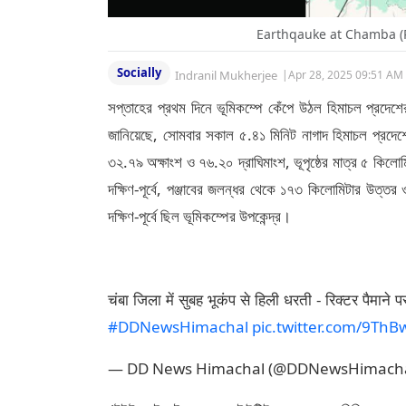
Earthqauke at Chamba 
Socially
Indranil Mukherjee
|
Apr 28, 2025 09:51 AM
সপ্তাহের প্রথম দিনে ভূমিকম্পে কেঁপে উঠল হিমাচল প্রদেশ
জানিয়েছে, সোমবার সকাল ৫.৪১ মিনিট নাগাদ হিমাচল প্রদেশে
৩২.৭৯ অক্ষাংশ ও ৭৬.২০ দ্রাঘিমাংশ, ভূপৃষ্ঠের মাত্র ৫ কিলো
দক্ষিণ-পূর্বে, পঞ্জাবের জলন্ধর থেকে ১৭৩ কিলোমিটার উত্তর ও
দক্ষিণ-পূর্বে ছিল ভূমিকম্পের উপকেন্দ্র।
चंबा जिला में सुबह भूकंप से हिली धरती - रिक्टर पैमान
#DDNewsHimachal
pic.twitter.com/9ThB
— DD News Himachal (@DDNewsHimach