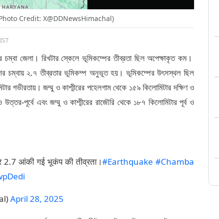
(Photo Credit: X@DDNewsHimachal)
 IST
ের চম্বা জেলা। রিখটার স্কেলে ভূমিকম্পের তীব্রতা ছিল অপেক্ষাকৃত কম।
র চম্বায় ২.৭ তীব্রতার ভূমিকম্প অনুভূত হয়। ভূমিকম্পের উৎসস্থল ছিল
মিটার গভীরতায়। জম্মু ও কাশ্মীরের পহেলগাম থেকে ১৫৯ কিলোমিটার দক্ষিণ ও
 উত্তর-পূর্বে এবং জম্মু ও কাশ্মীরের রাজৌরি থেকে ১৮৭ কিলোমিটার পূর্ব ও
े पर 2.7 आंकी गई भूकंप की तीव्रता।
#Earthquake
#Chamba
wpDedi
al)
April 28, 2025