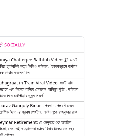
SOCIALLY
aniya Chatterjee Bathtub Video: ইন্টারনেটে
নিয়া চ্যাটার্জির নতুন ভিডিও ভাইরাল, ইনস্টাগ্রামে বাথটাব
কে শেয়ার করলেন রিল
uhagraat in Train Viral Video: ফার্স্ট এসি
মরাকে এক নিমেষে বানিয়ে ফেললেন 'হানিমুন সুইট', ভাইরাল
ডিও ঘিরে নেটপাড়ায় তুমুল বিতর্ক
ourav Ganguly Biopic: প্রকাশ পেল সৌরভের
য়োপিক 'দাদা'-র প্রথম পোস্টার, লর্ডস লুকে রাজকুমার রাও
eymar Retirement: যে ভেন্যুতে শুরু হয়েছিল
চলা, সেখানেই কান্নাভেজা চোখে বিদায় নিলেন ৩৪ বছর
়সী নেইমার