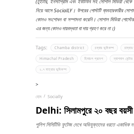
(টুইটার, ইনস্টাগ্রাম এবং ইউটিউব সহ সোশাল মিডিয়া থেকে
নিয়ে আসে SocialLY। উপরের পোস্টটি ব্যবহারকারীর সোশাল 
কোনও সংশোধন বা সম্পাদনা করেনি। সোশাল মিডিয়া পোস্টে
এর জন্য কোনও দায়বদ্ধতা বা দায় গ্রহণ করে না।)
Tags:
Chamba district
চম্বায় ভূমিকম্প
চাম্বায়
Himachal Pradesh
হিমাচল প্রদেশ
ন্যাশনাল সেন্ট
২.৭ মাত্রার ভূমিকম্প
>
হোম
Socially
Delhi: সিলামপুরে ২০ বছর বয়সী 
পুলিশ সিসিটিভি ফুটেজ দেখে অভিযুক্তদের ধরতে একাধিক