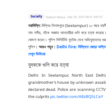
Socially
Naikun Nessa
|
Apr 28, 2025 08:31 AM IST
নয়াদিল্লি:
দিল্লির সিলামপুরে (Seelampur) ২০ বছর বয়সী এ
নাম সমীর, তাঁকে অজ্ঞাত আততায়ীরা গুলি করে হত্যা করেছে। 
ঘোষণা করেন। পুলিশ সিসিটিভি ফুটেজ দেখে অভিযুক্তদের 
পুলিশ।
আরও পড়ুন :
Delhi Fire: দিল্লিতে জোড়া অগ্নিক
দেখুন ভিডিয়ো
যুবককে গুলি করে হত্যা
Delhi: In Seelampur, North East Delh
grandmother’s house by unknown assailan
declared dead. Police are scanning CCTV
the culprits
pic.twitter.com/A8zBQ5LCeY