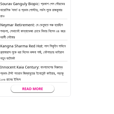
Sourav Ganguly Biopic: প্রকাশ পেল সৌরভের
বায়োপিক 'দাদা'-র প্রথম পোস্টার, লর্ডস লুকে রাজকুমার
রাও
Neymar Retirement: যে ভেন্যুতে শুরু হয়েছিল
পথচলা, সেখানেই কান্নাভেজা চোখে বিদায় নিলেন ৩৪ বছর
বয়সী নেইমার
Kangna Sharma Red Hot: লাল সিকুইন গাউনে
গ্ল্যামারাস লুকে ধরা দিলেন কঙ্গনা শর্মা, নেটপাড়ায় ভাইরাল
নতুন ফটোশুট
Innocent Kaia Century: বাংলাদেশের বিরুদ্ধে
প্রথম টেস্ট শতরান জিম্বাবুয়ের ইনোসেন্ট কাইয়ার, লড়াকু
১০৬ রানের ইনিংস
READ MORE