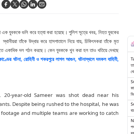
ক যুবককে গুলি করে হত্যা করা হয়েছে। পুলিশ সূত্রে খবর, নিহত যুবকের
স্থানীয়রা তাঁকে উদ্ধার করে হাসপাতালে নিয়ে যায়, চিকিৎসকরা তাঁকে মৃত
ধরতে একাধিক দল গঠন করছে। কেন যুবককে খুন করা হল তাও খতিয়ে দেখছে
াণ্ডের ঘটনা, রোহিনী ও শকরপুরে লাগল আগুন, ঘটনাস্থলে দমকল বাহিনী,
T
তা
থে
S
কা
ভি
i, 20-year-old Sameer was shot dead near his
ts. Despite being rushed to the hospital, he was
S
বা
 footage and multiple teams are working to catch
N
পথ
বয