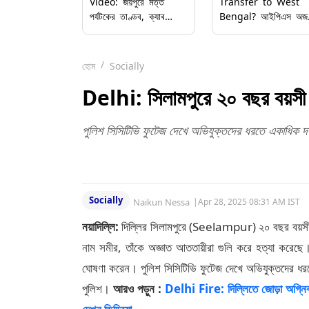
Video: জয়পুরে মত্ত
Transfer to West
পর্যটকের তাণ্ডব, ক্যাব
Bengal? আইপিএস অজয
চালককে মারধর ও প্রকাশ্য
পাল শর্মার পশ্চিমবঙ্গ বদলির
রাস্তায় চরম বিশৃঙ্খলা
দাবিটি ভুয়ো, বিভ্রান্তি
ছড়ালো সোশ্যাল মিডিয়ায়
হোম
Socially
Delhi: সিলামপুরে ২০ বছর বয়সী 
পুলিশ সিসিটিভি ফুটেজ দেখে অভিযুক্তদের ধরতে একাধিক
Socially
Naikun Nessa
|
Apr 28, 2025 08:31 AM IST
নয়াদিল্লি:
দিল্লির সিলামপুরে (Seelampur) ২০ বছর বয়সী এ
নাম সমীর, তাঁকে অজ্ঞাত আততায়ীরা গুলি করে হত্যা করেছে। 
ঘোষণা করেন। পুলিশ সিসিটিভি ফুটেজ দেখে অভিযুক্তদের 
পুলিশ।
আরও পড়ুন :
Delhi Fire: দিল্লিতে জোড়া অগ্নিক