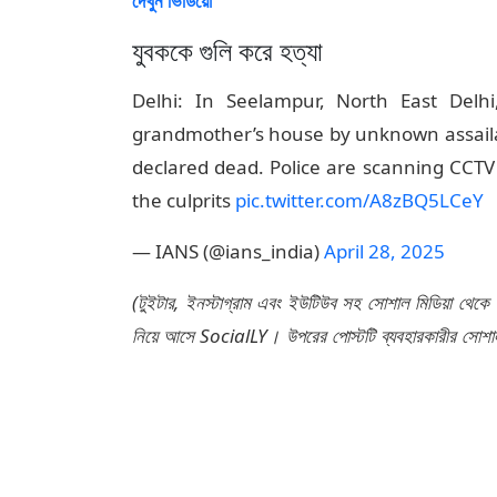
দেখুন ভিডিয়ো
যুবককে গুলি করে হত্যা
Delhi: In Seelampur, North East Delh
grandmother’s house by unknown assailan
declared dead. Police are scanning CCTV
the culprits
pic.twitter.com/A8zBQ5LCeY
— IANS (@ians_india)
April 28, 2025
(টুইটার, ইনস্টাগ্রাম এবং ইউটিউব সহ সোশাল মিডিয়া থেকে
নিয়ে আসে SocialLY। উপরের পোস্টটি ব্যবহারকারীর সোশাল 
কোনও সংশোধন বা সম্পাদনা করেনি। সোশাল মিডিয়া পোস্টে
এর জন্য কোনও দায়বদ্ধতা বা দায় গ্রহণ করে না।)
Tags:
Shot Dead
CCTV Footage
Police