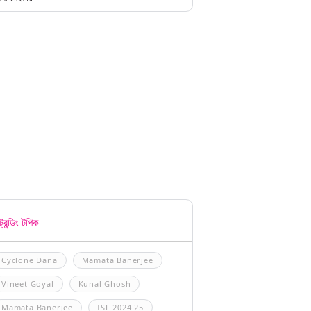
্রেন্ডিং টপিক
Cyclone Dana
Mamata Banerjee
Vineet Goyal
Kunal Ghosh
Mamata Banerjee
ISL 2024 25