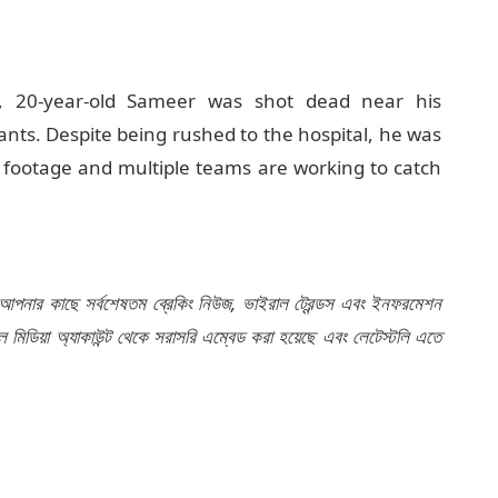
i, 20-year-old Sameer was shot dead near his
ts. Despite being rushed to the hospital, he was
 footage and multiple teams are working to catch
 আপনার কাছে সর্বশেষতম ব্রেকিং নিউজ, ভাইরাল ট্রেন্ডস এবং ইনফরমেশন
মিডিয়া অ্যাকাউন্ট থেকে সরাসরি এম্বেড করা হয়েছে এবং লেটেস্টলি এতে
র মতামত এবং তথ্য লেটেস্টলি-র মতামতকে প্রতিফলিত করে না। লেটেস্টলি
Delhi
সিসিটিভি ফুটেজ
সিলামপুর
হত্যা