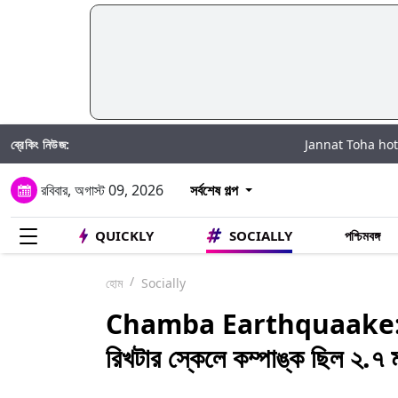
ব্রেকিং নিউজ:
Jannat Toha hot Video: সোশ্যাল মিড
রবিবার, অগাস্ট 09, 2026
সর্বশেষ গল্প
QUICKLY
SOCIALLY
পশ্চিমবঙ্গ
হোম
Socially
Chamba Earthquaake: হিমাচল
রিখটার স্কেলে কম্পাঙ্ক ছিল ২.৭ ম