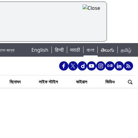
|
English
हिन्दी
मराठी
বাংলা
తెలుగు
தமிழ்
তোহা
সপ্তম বেতন কমিশন: কর্মচারীদের কাছে বিরাট সুখবর, রাজ্য সরকারের কাছে জমা পড়া দাবিপ
বিনোদন
লাইফ স্টাইল
ভাইরাল
ভিডিও