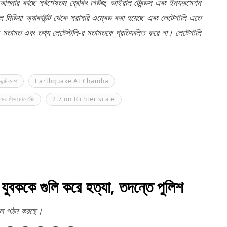
 আপনার কাছে সর্বশেষতম ব্রেকিং নিউজ, ভাইরাল ট্রেন্ডস এবং ইনফরমেশন
মিডিয়া অ্যাকাউন্ট থেকে সরাসরি এম্বেড করা হয়েছে এবং লেটেস্টলি এতে
র মতামত এবং তথ্য লেটেস্টলি-র মতামতকে প্রতিফলিত করে না। লেটেস্টলি
 ভূমিকম্প
Earthquake At Chamba
ার ফর সিসমোলোজি
2.7 on Richter scale
যুবককে গুলি করে হত্যা, তদন্তে পুলিশ
 দল গঠন করছে।