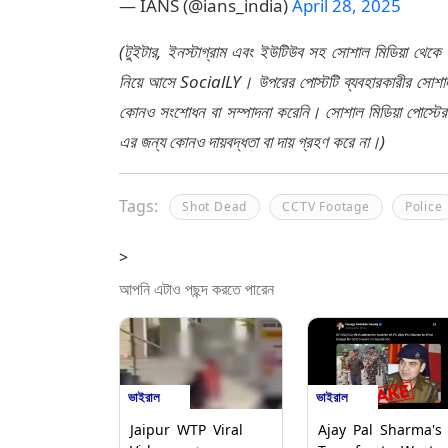
— IANS (@ians_india)
April 28, 2025
(টুইটার, ইনস্টাগ্রাম এবং ইউটিউব সহ সোশাল মিডিয়া থেকে
নিয়ে আসে SocialLY। উপরের পোস্টটি ব্যবহারকারীর সোশাল 
কোনও সংশোধন বা সম্পাদনা করেনি। সোশাল মিডিয়া পোস্টে
এর জন্য কোনও দায়বদ্ধতা বা দায় গ্রহণ করে না।)
Tags:
Shot Dead
CCTV Footage
Police
>
আপনি এটাও পছন্দ করতে পারেন
ভাইরাল
ভাইরাল
Jaipur WTP Viral
Ajay Pal Sharma's