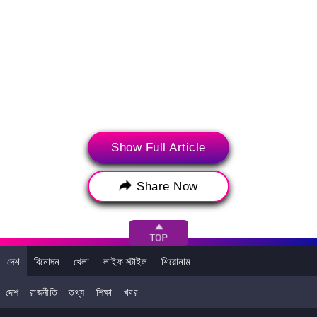
Show Full Article
Share Now
দেশ
বিনোদন
খেলা
লাইফ স্টাইল
শিরোনাম
দেশ
রাজনীতি
তথ্য
শিক্ষা
খবর