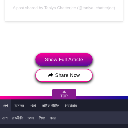
A post shared by Taniya Chatterjee (@taniya_chatterjee)
Show Full Article
Share Now
(টুইটার, ইনস্টাগ্রাম এবং ইউটিউব সহ সোশাল মিডিয়া থেকে আপনার কাছে সর্বশেষতম
দেশ
বিনোদন
খেলা
লাইফ স্টাইল
শিরোনাম
ব্রেকিং নিউজ, ভাইরাল ট্রেন্ডস এবং ইনফরমেশন নিয়ে আসে SocialLY। উপরের
পোস্টটি ব্যবহারকারীর সোশাল মিডিয়া অ্যাকাউন্ট থেকে সরাসরি এম্বেড করা হয়েছে
দেশ
রাজনীতি
তথ্য
শিক্ষা
খবর
এবং লেটেস্টলি এতে কোনও সংশোধন বা সম্পাদনা করেনি। সোশাল মিডিয়া পোস্টের