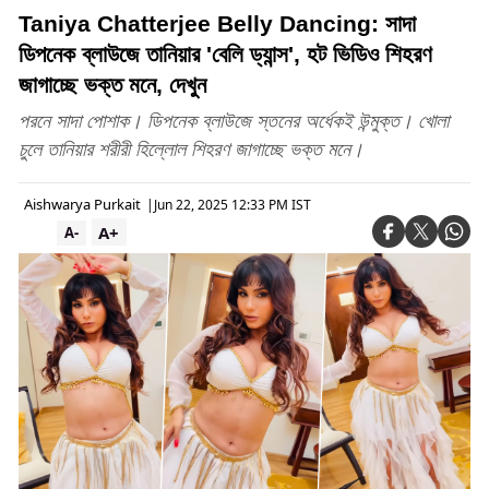
Taniya Chatterjee Belly Dancing: সাদা
ডিপনেক ব্লাউজে তানিয়ার 'বেলি ড্যান্স', হট ভিডিও শিহরণ
জাগাচ্ছে ভক্ত মনে, দেখুন
পরনে সাদা পোশাক। ডিপনেক ব্লাউজে স্তনের অর্ধেকই উন্মুক্ত। খোলা
চুলে তানিয়ার শরীরী হিল্লোল শিহরণ জাগাচ্ছে ভক্ত মনে।
Aishwarya Purkait
|
Jun 22, 2025 12:33 PM IST
A+
A-