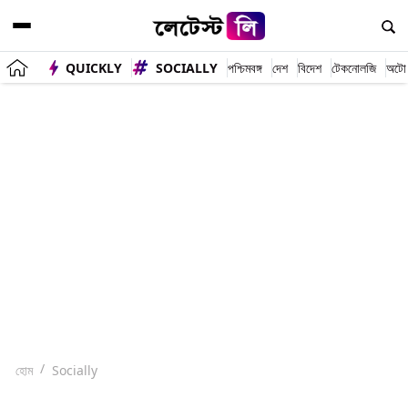
QUICKLY
SOCIALLY
পশ্চিমবঙ্গ
দেশ
বিদেশ
টেকনোলজি
অটো
হোম
Socially