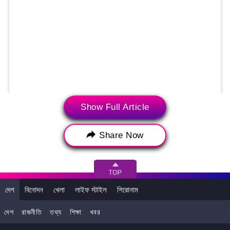
Show Full Article
View this post on Instagram
Share Now
দেশ
বিনোদন
খেলা
লাইফ স্টাইল
শিরোনাম
দেশ
রাজনীতি
তথ্য
শিক্ষা
খবর