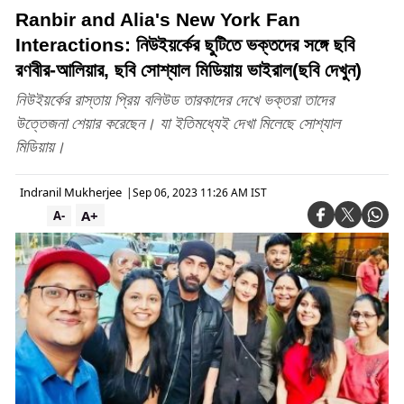
Ranbir and Alia's New York Fan
Interactions: নিউইয়র্কের ছুটিতে ভক্তদের সঙ্গে ছবি
রণবীর-আলিয়ার, ছবি সোশ্যাল মিডিয়ায় ভাইরাল(ছবি দেখুন)
নিউইয়র্কের রাস্তায় প্রিয় বলিউড তারকাদের দেখে ভক্তরা তাদের
উত্তেজনা শেয়ার করেছেন। যা ইতিমধ্যেই দেখা মিলেছে সোশ্যাল
মিডিয়ায়।
Indranil Mukherjee
|
Sep 06, 2023 11:26 AM IST
A+
A-