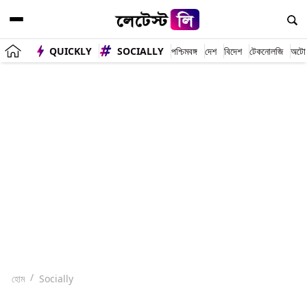
QUICKLY
SOCIALLY
পশ্চিমবঙ্গ
দেশ
বিদেশ
টেকনোলজি
অটো
হোম
Socially