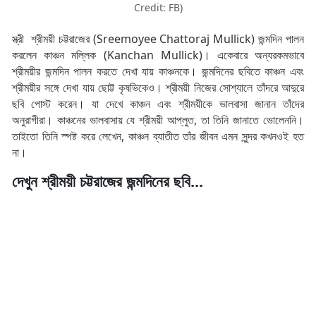
Credit: FB)
স্ত্রী শ্রীময়ী চট্টরাজের (Sreemoyee Chattoraj Mullick) জন্মদিন পালন
করলেন কাঞ্চন মল্লিক (Kanchan Mullick)। একেবারে অন্যরকমভাবে
শ্রীময়ীর জন্মদিন পালন করতে দেখা যায় কাঞ্চনকে। জন্মদিনের ছবিতে কাঞ্চন এবং
শ্রীময়ীর সঙ্গে দেখা যায় ছোট্ট কৃষভিকেও। শ্রীময়ী নিজের সোশ্যালে তাঁদরে আদুরে
ছবি পোস্ট করেন। যা দেখে কাঞ্চন এবং শ্রীময়ীকে ভালবাসা জানান তাঁদের
অনুরাগীরা। কাঞ্চনের ভালবাসায় যে শ্রীময়ী আপ্লুত, তা তিনি জানাতে ভোলেননি।
তাইতো তিনি স্পষ্ট করে লেখেন, কাঞ্চন ব্যাতীত তাঁর জীবন এমন সুন্দর কখনওই হত
না।
দেখুন শ্রীময়ী চট্টরাজের জন্মদিনের ছবি...