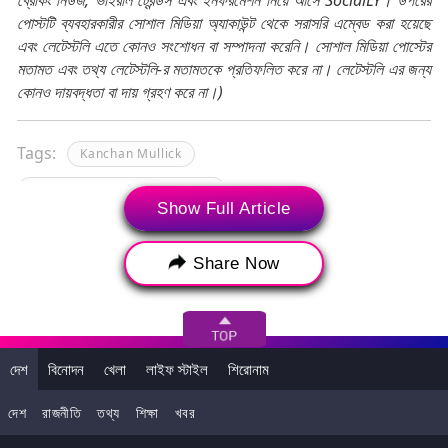
পোস্টটি ব্যবহারকারীর সোশাল মিডিয়া অ্যাকাউন্ট থেকে সরাসরি এম্বেড করা হয়েছে
এবং লেটেস্টলি এতে কোনও সংশোধন বা সম্পাদনা করেনি। সোশাল মিডিয়া পোস্টের
মতামত এবং তথ্য লেটেস্টলি-র মতামতকে প্রতিফলিত করে না। লেটেস্টলি এর জন্য
কোনও দায়বদ্ধতা বা দায় গ্রহণ করে না।)
Tags:
Kanchan Mullick
Sreemoyee Chattoraj Mullick
Show Full Article
Sreemoyee Chattoraj Mullick's Birthday
কাঞ্চন মল্লিক
শ্রীময়ী চট্টরাজ মল্লিক
টলিউড
Share Now
দেশ
বিনোদন
খেলা
লাইফ স্টাইল
শিরোনাম
দেশ
রাজনীতি
তথ্য
শিক্ষা
খবর