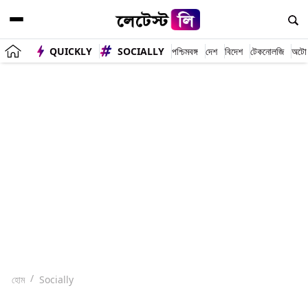
QUICKLY
SOCIALLY
পশ্চিমবঙ্গ
দেশ
বিদেশ
টেকনোলজি
অটো
হোম
Socially