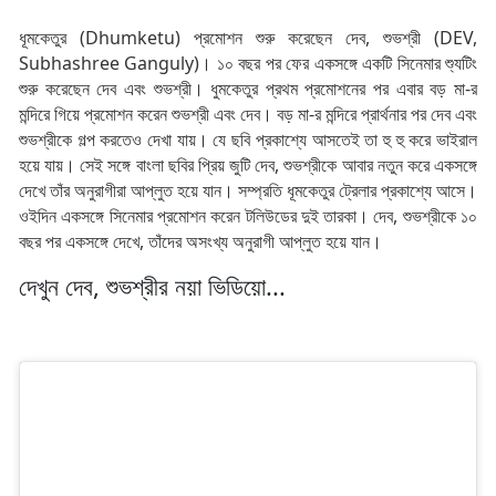
ধূমকেতুর (Dhumketu) প্রমোশন শুরু করেছেন দেব, শুভশ্রী (DEV,
Subhashree Ganguly)। ১০ বছর পর ফের একসঙ্গে একটি সিনেমার শ্যুটিং
শুরু করেছেন দেব এবং শুভশ্রী। ধুমকেতুর প্রথম প্রমোশনের পর এবার বড় মা-র
মন্দিরে গিয়ে প্রমোশন করেন শুভশ্রী এবং দেব। বড় মা-র মন্দিরে প্রার্থনার পর দেব এবং
শুভশ্রীকে গল্প করতেও দেখা যায়। যে ছবি প্রকাশ্যে আসতেই তা হু হু করে ভাইরাল
হয়ে যায়। সেই সঙ্গে বাংলা ছবির প্রিয় জুটি দেব, শুভশ্রীকে আবার নতুন করে একসঙ্গে
দেখে তাঁর অনুরাগীরা আপ্লুত হয়ে যান। সম্প্রতি ধূমকেতুর ট্রেলার প্রকাশ্যে আসে।
ওইদিন একসঙ্গে সিনেমার প্রমোশন করেন টলিউডের দুই তারকা। দেব, শুভশ্রীকে ১০
বছর পর একসঙ্গে দেখে, তাঁদের অসংখ্য অনুরাগী আপ্লুত হয়ে যান।
দেখুন দেব, শুভশ্রীর নয়া ভিডিয়ো...