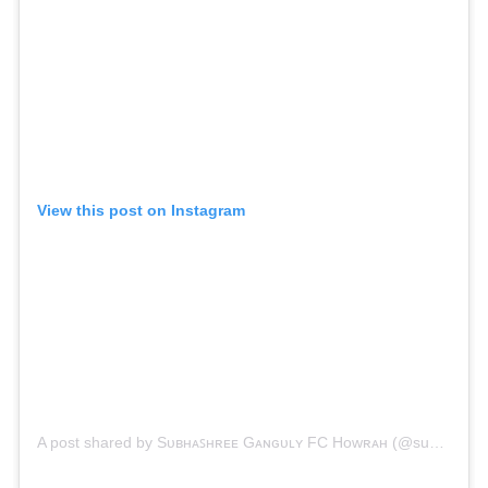
View this post on Instagram
A post shared by Sᴜʙʜᴀꜱʜʀᴇᴇ Gᴀɴɢᴜʟʏ FC Hᴏᴡʀᴀʜ (@subhashreegangulyfanclubhowrah)