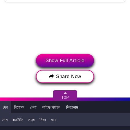
Show Full Article
Share Now
(টুইটার, ইনস্টাগ্রাম এবং ইউটিউব সহ সোশাল মিডিয়া থেকে আপনার কাছে সর্বশেষতম
ব্রেকিং নিউজ, ভাইরাল ট্রেন্ডস এবং ইনফরমেশন নিয়ে আসে SocialLY। উপরের
পোস্টটি ব্যবহারকারীর সোশাল মিডিয়া অ্যাকাউন্ট থেকে সরাসরি এম্বেড করা হয়েছে
এবং লেটেস্টলি এতে কোনও সংশোধন বা সম্পাদনা করেনি। সোশাল মিডিয়া পোস্টের
দেশ
বিনোদন
খেলা
লাইফ স্টাইল
শিরোনাম
মতামত এবং তথ্য লেটেস্টলি-র মতামতকে প্রতিফলিত করে না। লেটেস্টলি এর জন্য
কোনও দায়বদ্ধতা বা দায় গ্রহণ করে না।)
দেশ
রাজনীতি
তথ্য
শিক্ষা
খবর