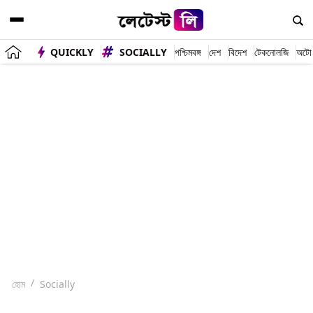
QUICKLY
SOCIALLY
পশ্চিমবঙ্গ
দেশ
বিদেশ
টেকনোলজি
অটো
হোম
Socially