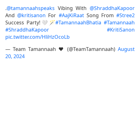
.
@tamannaahspeaks
Vibing With
@ShraddhaKapoor
And
@kritisanon
For
#AajKiRaat
Song From
#Stree2
Success Party!🤍🪄
#TamannaahBhatia
#Tamannaah
#ShraddhaKapoor
#KritiSanon
pic.twitter.com/HliHzOcoLb
— Team Tamannaah ♥︎ (@TeamTamannaah)
August
20, 2024