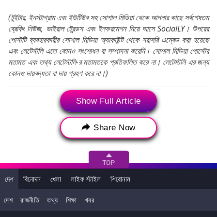
(টুইটার, ইনস্টাগ্রাম এবং ইউটিউব সহ সোশাল মিডিয়া থেকে আপনার কাছে সর্বশেষতম
ব্রেকিং নিউজ, ভাইরাল ট্রেন্ডস এবং ইনফরমেশন নিয়ে আসে SocialLY। উপরের
পোস্টটি ব্যবহারকারীর সোশাল মিডিয়া অ্যাকাউন্ট থেকে সরাসরি এম্বেড করা হয়েছে
এবং লেটেস্টলি এতে কোনও সংশোধন বা সম্পাদনা করেনি। সোশাল মিডিয়া পোস্টের
মতামত এবং তথ্য লেটেস্টলি-র মতামতকে প্রতিফলিত করে না। লেটেস্টলি এর জন্য
কোনও দায়বদ্ধতা বা দায় গ্রহণ করে না।)
Show Full Article
Tags:
Stree 2
Stree 2 Song
Stree 2 Song Aaj Ki Raat
Aaj Ki Raat Song
Share Now
Aaj Ki Raat
Shraddha Kapoor
Tamannaah Bhatia
Vijay Varma
Stree 2 Success Party
দেশ
বিনোদন
খেলা
লাইফ স্টাইল
শিরোনাম
দেশ
রাজনীতি
তথ্য
শিক্ষা
খবর