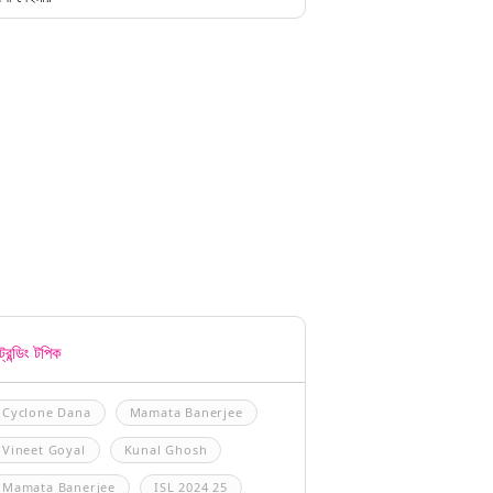
্রেন্ডিং টপিক
Cyclone Dana
Mamata Banerjee
Vineet Goyal
Kunal Ghosh
Mamata Banerjee
ISL 2024 25