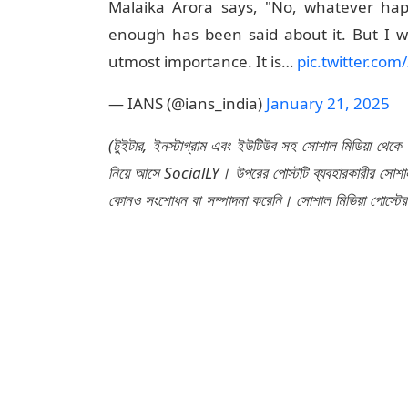
enough has been said about it. But I wou
utmost importance. It is…
pic.twitter.com
— IANS (@ians_india)
January 21, 2025
(টুইটার, ইনস্টাগ্রাম এবং ইউটিউব সহ সোশাল মিডিয়া থেকে
নিয়ে আসে SocialLY। উপরের পোস্টটি ব্যবহারকারীর সোশাল 
কোনও সংশোধন বা সম্পাদনা করেনি। সোশাল মিডিয়া পোস্টে
এর জন্য কোনও দায়বদ্ধতা বা দায় গ্রহণ করে না।)
Tags:
Malaika Arora
Saif Ali Khan
Saif
Saif Ali Khan Stabbing Incident
Saif Ali Khan
Saif Ali Khan Attacked
Saif Ali Khan Health U
Burglary
Kareena Kapoor
Kareena Kapo
করিনা কাপুর
মালাইকা আরোরা