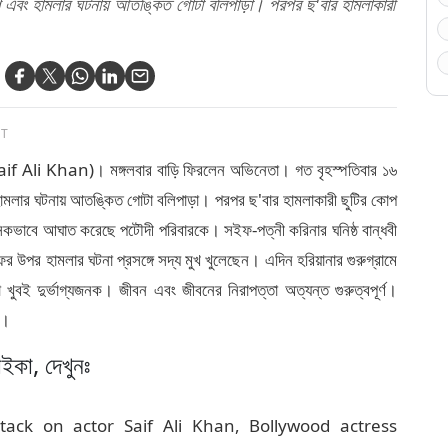
শ এবং হামলার ঘটনায় আতঙ্কিত গোটা বলিপাড়া। পরপর ছ'বার হামলাকারী
ST
aif Ali Khan)। মঙ্গলবার বাড়ি ফিরলেন অভিনেতা। গত বৃহস্পতিবার ১৬
ামলার ঘটনায় আতঙ্কিত গোটা বলিপাড়া। পরপর ছ'বার হামলাকারী ছুটির কোপ
কভাবে আঘাত করেছে পটৌদী পরিবারকে। সইফ-পত্নী করিনার ঘনিষ্ঠ বান্ধবী
 হামলার ঘটনা প্রসঙ্গে সদ্য মুখ খুলেছেন। এদিন হরিয়ানার গুরুগ্রামে
খুবই দুর্ভাগ্যজনক। জীবন এবং জীবনের নিরাপত্তা অত্যন্ত গুরুত্বপূর্ণ।
'।
ইকা, দেখুনঃ
ack on actor Saif Ali Khan, Bollywood actress
pened was very, very unfortunate, and I think