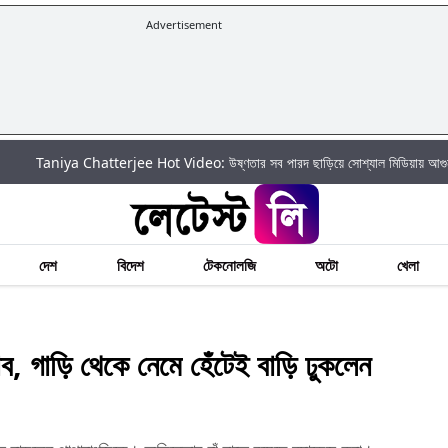
Advertisement
hatterjee Hot Video: উষ্ণতার সব পারদ ছাড়িয়ে সোশ্যাল মিডিয়ায় আগুন ঝরালেন তানিয়া চ্য
দেশ
বিদেশ
টেকনোলজি
অটো
খেলা
, গাড়ি থেকে নেমে হেঁটেই বাড়ি ঢুকলেন