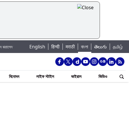
|
English
हिन्दी
मराठी
বাংলা
తెలుగు
தமிழ்
াটার্জি
Jannat Toha Hot Video: জান্নাত তোহার নতুন ইনস্টা পোস্ট দেখে হৃদয় গলল ন
বিনোদন
লাইফ স্টাইল
ভাইরাল
ভিডিও