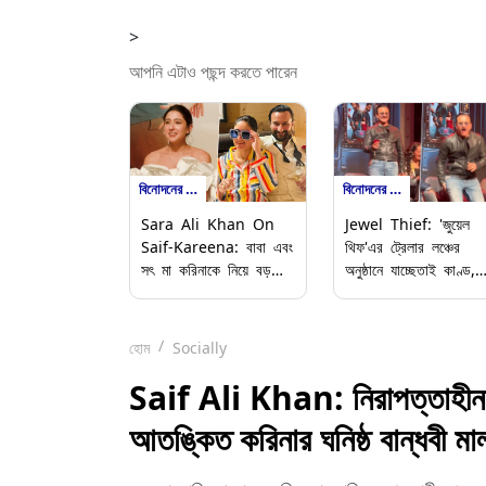
>
আপনি এটাও পছন্দ করতে পারেন
বিনোদনের খবর
বিনোদনের খবর
Sara Ali Khan On
Jewel Thief: 'জুয়েল
Saif-Kareena: বাবা এবং
থিফ'এর ট্রেলার লঞ্চের
সৎ মা করিনাকে নিয়ে বড়
অনুষ্ঠানে যাচ্ছেতাই কাণ্ড,
কথা বললেন সারা আলি খান,
বসতে গিয়ে সজোরে পিছনে
ভাইরাল ভিডিয়ো
খোঁচা খেলেন সইফ, তারপর
যা হল...
হোম
Socially
Saif Ali Khan: নিরাপত্তাহীনত
আতঙ্কিত করিনার ঘনিষ্ঠ বান্ধবী মা