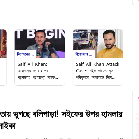
বিনোদনের খবর
বিনোদনের খবর
Saif Ali Khan:
Saif Ali Khan Attack
আক্রান্ত হওয়ার পর
Case: সইফ-কাণ্ডে ধৃত
প্রথমবার প্রকাশ্যে সঈফ
শরিফুলকে আদালতে নিয়ে
আলি খান, নেটফ্লিক্সের ছবির
যাওয়ার পথে বিকল পুলিশ
প্রচারে নবাব
ভ্যান, তারপর যা হল...
ট
ায় ভুগছে বলিপাড়া! সইফের উপর হামলায়
লাইকা