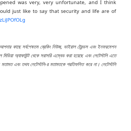
ld just like to say that security and life are of
/zLiJPOfOLg
 আপনার কাছে সর্বশেষতম ব্রেকিং নিউজ, ভাইরাল ট্রেন্ডস এবং ইনফরমেশন
মিডিয়া অ্যাকাউন্ট থেকে সরাসরি এম্বেড করা হয়েছে এবং লেটেস্টলি এতে
র মতামত এবং তথ্য লেটেস্টলি-র মতামতকে প্রতিফলিত করে না। লেটেস্টলি
Saif Ali Khan Stabbed
 Stabbing Case
Saif Ali Khan Injured
pdate
What Happened To Saif Ali Khan
or Khan
Saif Ali Khan Suspect
সইফ আলি খান