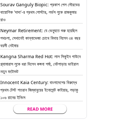
Sourav Ganguly Biopic: প্রকাশ পেল সৌরভের
বায়োপিক 'দাদা'-র প্রথম পোস্টার, লর্ডস লুকে রাজকুমার
রাও
Neymar Retirement: যে ভেন্যুতে শুরু হয়েছিল
পথচলা, সেখানেই কান্নাভেজা চোখে বিদায় নিলেন ৩৪ বছর
বয়সী নেইমার
Kangna Sharma Red Hot: লাল সিকুইন গাউনে
গ্ল্যামারাস লুকে ধরা দিলেন কঙ্গনা শর্মা, নেটপাড়ায় ভাইরাল
নতুন ফটোশুট
Innocent Kaia Century: বাংলাদেশের বিরুদ্ধে
প্রথম টেস্ট শতরান জিম্বাবুয়ের ইনোসেন্ট কাইয়ার, লড়াকু
১০৬ রানের ইনিংস
READ MORE