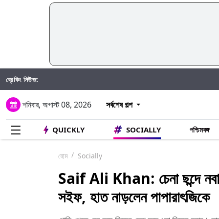
ব্রেকিং নিউজ:
Taniya C
শনিবার, অগাস্ট 08, 2026
সর্বশেষ গল্প
QUICKLY
SOCIALLY
পশ্চিমবঙ্গ
হোম
Socially
Saif Ali Khan: চেনা ছন্দে নবাব
সইফ, হাত নাড়লেন পাপারাৎজিকে