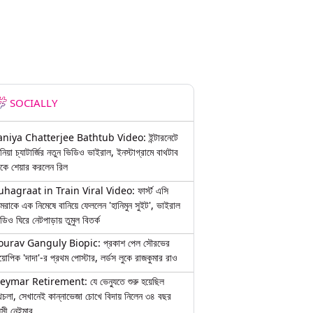
SOCIALLY
aniya Chatterjee Bathtub Video: ইন্টারনেটে
নিয়া চ্যাটার্জির নতুন ভিডিও ভাইরাল, ইনস্টাগ্রামে বাথটাব
কে শেয়ার করলেন রিল
uhagraat in Train Viral Video: ফার্স্ট এসি
মরাকে এক নিমেষে বানিয়ে ফেললেন 'হানিমুন সুইট', ভাইরাল
ডিও ঘিরে নেটপাড়ায় তুমুল বিতর্ক
ourav Ganguly Biopic: প্রকাশ পেল সৌরভের
য়োপিক 'দাদা'-র প্রথম পোস্টার, লর্ডস লুকে রাজকুমার রাও
eymar Retirement: যে ভেন্যুতে শুরু হয়েছিল
চলা, সেখানেই কান্নাভেজা চোখে বিদায় নিলেন ৩৪ বছর
়সী নেইমার