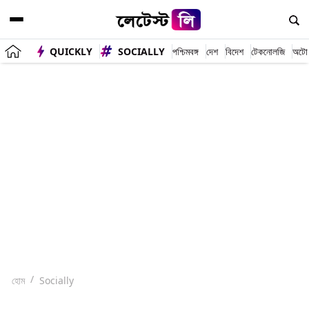
QUICKLY
SOCIALLY
পশ্চিমবঙ্গ
দেশ
বিদেশ
টেকনোলজি
অটো
হোম
Socially