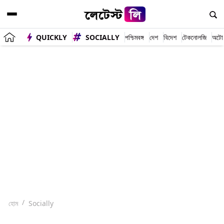
QUICKLY
SOCIALLY
পশ্চিমবঙ্গ
দেশ
বিদেশ
টেকনোলজি
অটো
হোম
Socially