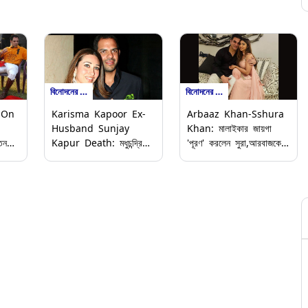
বিনোদনের খবর
বিনোদনের খবর
 On
Karisma Kapoor Ex-
Arbaaz Khan-Sshura
Husband Sunjay
Khan: মালাইকার জায়গা
তন
Kapur Death: মধুচন্দ্রিমায়
'পূরণ' করলেন সুরা,আরবাজকে
াচ্ছেন
গিয়ে করিশমাকে বন্ধুর
দিলেন জীবনের সবচেয়ে দামি
া,
শয্যাসঙ্গিনী হওয়ার প্রস্তাব
উপহার
দেন সঞ্জয়, দম্পতির বিবাহের
বিভীষিকাময় অভিজ্ঞতা