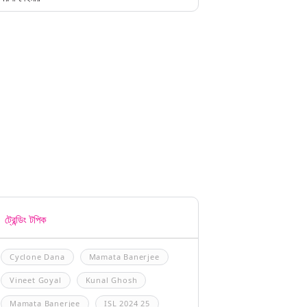
ট্রেন্ডিং টপিক
Cyclone Dana
Mamata Banerjee
Vineet Goyal
Kunal Ghosh
Mamata Banerjee
ISL 2024 25