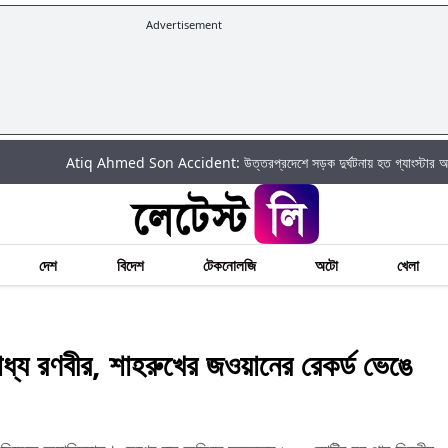
Advertisement
Atiq Ahmed Son Accident: উত্তরপ্রদেশে সড়ক দুর্ঘটনায় হত গ্যাংস্টার আতিক আহম
দেশ
বিদেশ
টেকনোলজি
অটো
খেলা
য রণবীর, শাহরুখের জওয়ানের রেকর্ড ভেঙে