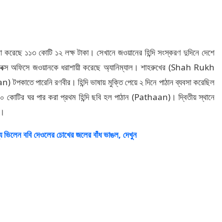
সা করেছে ১১৩ কোটি ১২ লক্ষ টাকা। সেখানে জওয়ানের হিন্দি সংস্করণ দুদিনে দেশে
েও বক্স অফিসে জওয়ানকে ধরাশায়ী করেছে অ্যানিম্যাল। শাহরুখের (Shah Rukh
কাতে পারেনি রণবীর। হিন্দি ভাষায় মুক্তি পেয়ে ২ দিনে পাঠান ব্যবসা করেছিল
 কোটির ঘর পার করা প্রথম হিন্দি ছবি হল পাঠান (Pathaan)। দ্বিতীয় স্থানে
)।
্যে ভিলেন ববি দেওলের চোখের জলের বাঁধ ভাঙল, দেখুন