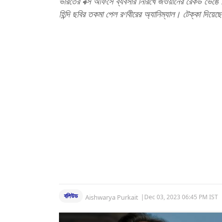
ভারতের বক্স অফিসে ব্যবসার নিরিখে জওয়ানের রেকর্ড ভেঙে
হিন্দি ছবির তকমা পেল রণবীরের অ্যানিম্যাল। টেক্কা দিয়ে
বলিউড
Aishwarya Purkait
|
Dec 03, 2023 06:45 PM IST