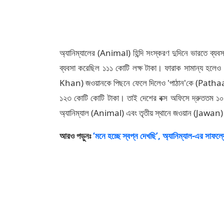
অ্যানিম্যালের (Animal) হিন্দি সংস্করণ দুদিনে ভারতে ব্যব
ব্যবসা করেছিল ১১১ কোটি লক্ষ টাকা। ফারাক সামান্য হল
Khan) জওয়ানকে পিছনে ফেলে দিলেও 'পাঠান'কে (Pathaan) টপ
১২৩ কোটি কোটি টাকা। তাই দেশের বক্স অফিসে দ্রুততম ১০০
অ্যানিম্যাল (Animal) এবং তৃতীয় স্থানে জওয়ান (Jawan
আরও পড়ুনঃ
‘মনে হচ্ছে স্বপ্ন দেখছি’, অ্যানিম্যাল-এর সাফল