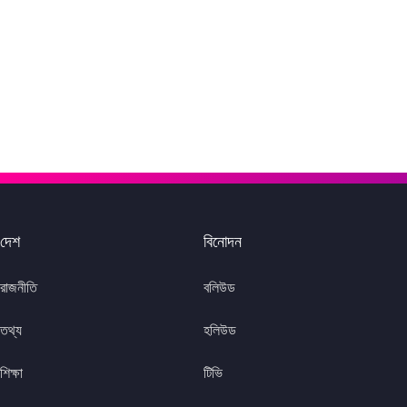
দেশ
বিনোদন
রাজনীতি
বলিউড
তথ্য
হলিউড
শিক্ষা
টিভি