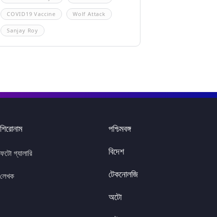
COVID19 Vaccine
Wolf Attack
Sanjay Roy
শিরোনাম
পশ্চিমবঙ্গ
বিদেশ
ফটো গ্যালারি
টেকনোলজি
লেখক
অটো