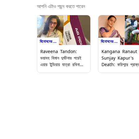
আপনি এটাও পছন্দ করতে পারেন
বিনোদনের খবর
বিনোদনের খবর
Raveena Tandon:
Kangana Ranaut
ভয়াবহ বিমান দুর্ঘটনার পরেই
Sunjay Kapur's
এয়ার ইন্ডিয়ায় যাত্রা রবিনা
Death: করিশ্মার প্রাক্
টন্ডনের, কী অভিজ্ঞতা নায়িকার?
স্বামীর মৃত্যুতে খুব ভয় প
কঙ্গনা, কী লিখলেন নায়িক
সাংসদ