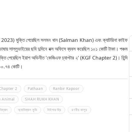
wali 2023) মুক্তি পেয়েছিল সলমন খান (Salman Khan) এবং ক্যাটরিনা কাইফ
ষায় সাল্লুভাইয়ের ছবি দুদিনে বক্স অফিসে ব্যবস করেছিল ১০১ কোটি টাকা। পঞ্চম
 মুক্তি পেয়েছিল ইয়াশ অভিনীত 'কেজিএফ চ্যাপ্টার ২' (KGF Chapter 2)। হিন্দি
 ১০০.৭৪ কোটি।
Chapter 2
Pathaan
Ranbir Kapoor
e Animal
SHAH RUKH KHAN
নিম্যাল
অ্যানিম্যাল মুভি
টাইগার থ্রি
রণবীর কাপুর