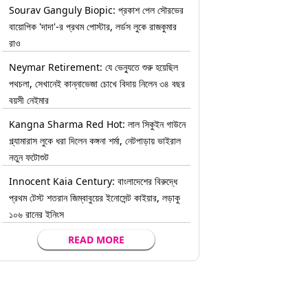
Sourav Ganguly Biopic: প্রকাশ পেল সৌরভের
বায়োপিক 'দাদা'-র প্রথম পোস্টার, লর্ডস লুকে রাজকুমার
রাও
Neymar Retirement: যে ভেন্যুতে শুরু হয়েছিল
পথচলা, সেখানেই কান্নাভেজা চোখে বিদায় নিলেন ৩৪ বছর
বয়সী নেইমার
Kangna Sharma Red Hot: লাল সিকুইন গাউনে
গ্ল্যামারাস লুকে ধরা দিলেন কঙ্গনা শর্মা, নেটপাড়ায় ভাইরাল
নতুন ফটোশুট
Innocent Kaia Century: বাংলাদেশের বিরুদ্ধে
প্রথম টেস্ট শতরান জিম্বাবুয়ের ইনোসেন্ট কাইয়ার, লড়াকু
১০৬ রানের ইনিংস
READ MORE