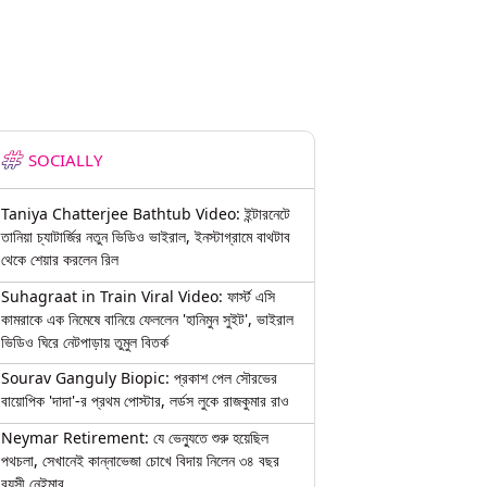
SOCIALLY
Taniya Chatterjee Bathtub Video: ইন্টারনেটে
তানিয়া চ্যাটার্জির নতুন ভিডিও ভাইরাল, ইনস্টাগ্রামে বাথটাব
থেকে শেয়ার করলেন রিল
Suhagraat in Train Viral Video: ফার্স্ট এসি
কামরাকে এক নিমেষে বানিয়ে ফেললেন 'হানিমুন সুইট', ভাইরাল
ভিডিও ঘিরে নেটপাড়ায় তুমুল বিতর্ক
Sourav Ganguly Biopic: প্রকাশ পেল সৌরভের
বায়োপিক 'দাদা'-র প্রথম পোস্টার, লর্ডস লুকে রাজকুমার রাও
Neymar Retirement: যে ভেন্যুতে শুরু হয়েছিল
পথচলা, সেখানেই কান্নাভেজা চোখে বিদায় নিলেন ৩৪ বছর
বয়সী নেইমার