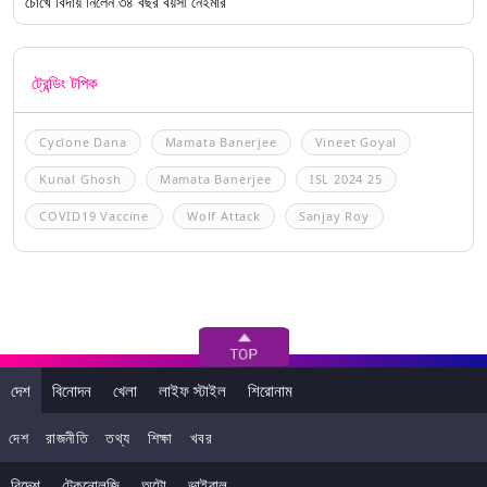
চোখে বিদায় নিলেন ৩৪ বছর বয়সী নেইমার
ট্রেন্ডিং টপিক
Cyclone Dana
Mamata Banerjee
Vineet Goyal
Kunal Ghosh
Mamata Banerjee
ISL 2024 25
COVID19 Vaccine
Wolf Attack
Sanjay Roy
দেশ
বিনোদন
খেলা
লাইফ স্টাইল
শিরোনাম
দেশ
রাজনীতি
তথ্য
শিক্ষা
খবর
বিদেশ
টেকনোলজি
অটো
ভাইরাল