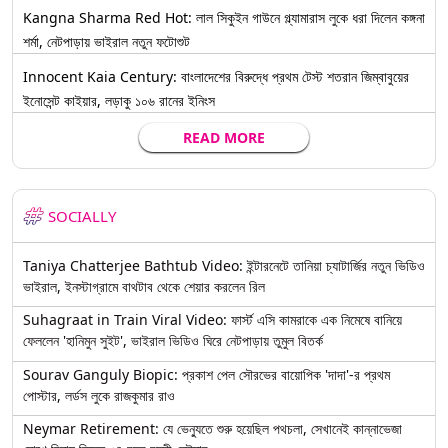
Kangna Sharma Red Hot: লাল সিকুইন গাউনে গ্ল্যামারাস লুকে ধরা দিলেন কঙ্গনা
শর্মা, নেটপাড়ায় ভাইরাল নতুন ফটোশুট
Innocent Kaia Century: বাংলাদেশের বিরুদ্ধে প্রথম টেস্ট শতরান জিম্বাবুয়ের
ইনোসেন্ট কাইয়ার, লড়াকু ১০৬ রানের ইনিংস
READ MORE
SOCIALLY
Taniya Chatterjee Bathtub Video: ইন্টারনেটে তানিয়া চ্যাটার্জির নতুন ভিডিও
ভাইরাল, ইনস্টাগ্রামে বাথটাব থেকে শেয়ার করলেন রিল
Suhagraat in Train Viral Video: ফার্স্ট এসি কামরাকে এক নিমেষে বানিয়ে
ফেললেন 'হানিমুন সুইট', ভাইরাল ভিডিও ঘিরে নেটপাড়ায় তুমুল বিতর্ক
Sourav Ganguly Biopic: প্রকাশ পেল সৌরভের বায়োপিক 'দাদা'-র প্রথম
পোস্টার, লর্ডস লুকে রাজকুমার রাও
Neymar Retirement: যে ভেন্যুতে শুরু হয়েছিল পথচলা, সেখানেই কান্নাভেজা