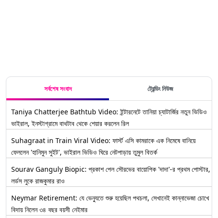
কলকাতার
মিডিয়ার
শুভেচ্ছা বার্তা
বড়দিনের
পুরনো চার্চের
দেওয়ালে
শুভেচ্ছা বার্তা,
সন্ধান
থাকুক তোমার
শেয়ার করে
শুভেচ্ছা পত্র,
ছড়িয়ে দিন
শেয়ার কর
সোশ্যাল
ফেসবুক,
মিডিয়ায়
হোয়াটসঅ্যাপ,
টুইটারে
সর্বশেষ সংবাদ
ট্রেন্ডিং নিউজ
Taniya Chatterjee Bathtub Video: ইন্টারনেটে তানিয়া চ্যাটার্জির নতুন ভিডিও
ভাইরাল, ইনস্টাগ্রামে বাথটাব থেকে শেয়ার করলেন রিল
Suhagraat in Train Viral Video: ফার্স্ট এসি কামরাকে এক নিমেষে বানিয়ে
ফেললেন 'হানিমুন সুইট', ভাইরাল ভিডিও ঘিরে নেটপাড়ায় তুমুল বিতর্ক
Sourav Ganguly Biopic: প্রকাশ পেল সৌরভের বায়োপিক 'দাদা'-র প্রথম পোস্টার,
লর্ডস লুকে রাজকুমার রাও
Neymar Retirement: যে ভেন্যুতে শুরু হয়েছিল পথচলা, সেখানেই কান্নাভেজা চোখে
বিদায় নিলেন ৩৪ বছর বয়সী নেইমার