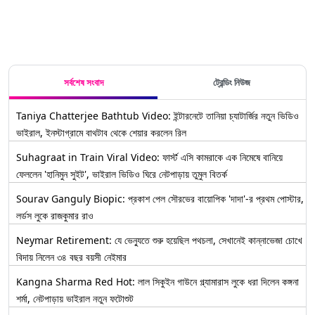
সর্বশেষ সংবাদ
ট্রেন্ডিং নিউজ
Taniya Chatterjee Bathtub Video: ইন্টারনেটে তানিয়া চ্যাটার্জির নতুন ভিডিও
ভাইরাল, ইনস্টাগ্রামে বাথটাব থেকে শেয়ার করলেন রিল
Suhagraat in Train Viral Video: ফার্স্ট এসি কামরাকে এক নিমেষে বানিয়ে
ফেললেন 'হানিমুন সুইট', ভাইরাল ভিডিও ঘিরে নেটপাড়ায় তুমুল বিতর্ক
Sourav Ganguly Biopic: প্রকাশ পেল সৌরভের বায়োপিক 'দাদা'-র প্রথম পোস্টার,
লর্ডস লুকে রাজকুমার রাও
Neymar Retirement: যে ভেন্যুতে শুরু হয়েছিল পথচলা, সেখানেই কান্নাভেজা চোখে
বিদায় নিলেন ৩৪ বছর বয়সী নেইমার
Kangna Sharma Red Hot: লাল সিকুইন গাউনে গ্ল্যামারাস লুকে ধরা দিলেন কঙ্গনা
শর্মা, নেটপাড়ায় ভাইরাল নতুন ফটোশুট