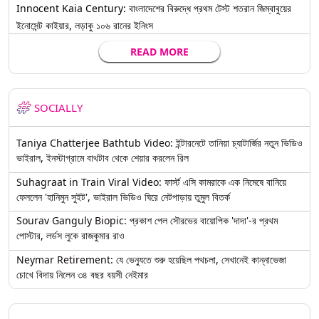
Innocent Kaia Century: বাংলাদেশের বিরুদ্ধে প্রথম টেস্ট শতরান জিম্বাবুয়ের
ইনোসেন্ট কাইয়ার, লড়াকু ১০৬ রানের ইনিংস
READ MORE
SOCIALLY
Taniya Chatterjee Bathtub Video: ইন্টারনেটে তানিয়া চ্যাটার্জির নতুন ভিডিও
ভাইরাল, ইনস্টাগ্রামে বাথটাব থেকে শেয়ার করলেন রিল
Suhagraat in Train Viral Video: ফার্স্ট এসি কামরাকে এক নিমেষে বানিয়ে
ফেললেন 'হানিমুন সুইট', ভাইরাল ভিডিও ঘিরে নেটপাড়ায় তুমুল বিতর্ক
Sourav Ganguly Biopic: প্রকাশ পেল সৌরভের বায়োপিক 'দাদা'-র প্রথম
পোস্টার, লর্ডস লুকে রাজকুমার রাও
Neymar Retirement: যে ভেন্যুতে শুরু হয়েছিল পথচলা, সেখানেই কান্নাভেজা
চোখে বিদায় নিলেন ৩৪ বছর বয়সী নেইমার