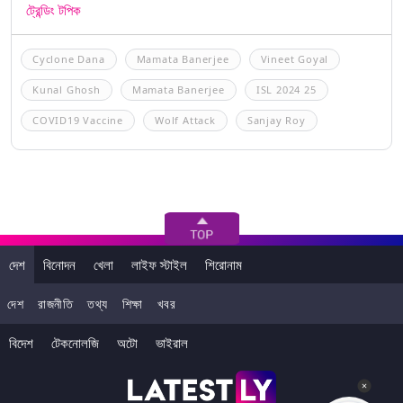
ট্রেন্ডিং টপিক
Cyclone Dana
Mamata Banerjee
Vineet Goyal
Kunal Ghosh
Mamata Banerjee
ISL 2024 25
COVID19 Vaccine
Wolf Attack
Sanjay Roy
দেশ
বিনোদন
খেলা
লাইফ স্টাইল
শিরোনাম
দেশ
রাজনীতি
তথ্য
শিক্ষা
খবর
বিদেশ
টেকনোলজি
অটো
ভাইরাল