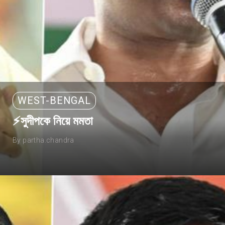
WEST-BENGAL
⚡সুদীপকে নিয়ে মমতা
By partha.chandra